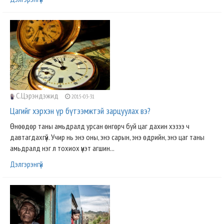
С.Цэрэндэжид
2015-03-31
Цагийг хэрхэн үр бүтээмжтэй зарцуулах вэ?
Өнөөдөр таны амьдралд урсан өнгөрч буй цаг дахин хэзээ ч
давтагдахгүй. Учир нь энэ оны, энэ сарын, энэ өдрийн, энэ цаг таны
амьдралд нэг л тохиох үнэт агшин...
Дэлгэрэнгүй