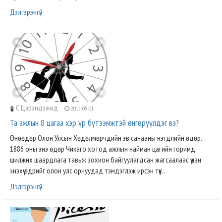
Дэлгэрэнгүй
С.Цэрэндэжид
2015-05-01
Та ажлын 8 цагаа хэр үр бүтээмжтэй өнгөрүүлдэг вэ?
Өнөөдөр Олон Улсын Хөдөлмөрчдийн эв санааны нэгдлийн өдөр.
1886 оны энэ өдөр Чикаго хотод ажлын найман цагийн горимд
шилжих шаардлага тавьж зохион байгуулагдсан жагсаалаас үүдэн
энэхүү өдрийг олон улс орнуудад тэмдэглэж ирсэн түүх..
Дэлгэрэнгүй