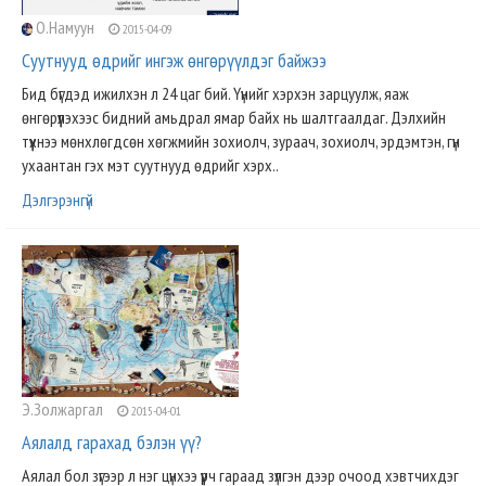
О.Намуун
2015-04-09
Суутнууд өдрийг ингэж өнгөрүүлдэг байжээ
Бид бүгдэд ижилхэн л 24 цаг бий. Үүнийг хэрхэн зарцуулж, яаж
өнгөрүүлэхээс бидний амьдрал ямар байх нь шалтгаалдаг. Дэлхийн
түүхнээ мөнхлөгдсөн хөгжмийн зохиолч, зураач, зохиолч, эрдэмтэн, гүн
ухаантан гэх мэт суутнууд өдрийг хэрх..
Дэлгэрэнгүй
Э.Золжаргал
2015-04-01
Аялалд гарахад бэлэн үү?
Аялал бол зүгээр л нэг цүнхээ үүрч гараад зүлгэн дээр очоод хэвтчихдэг