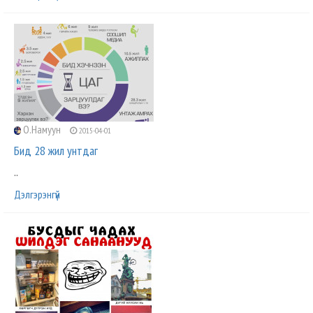
О.Намуун
2015-04-01
Бид 28 жил унтдаг
..
Дэлгэрэнгүй