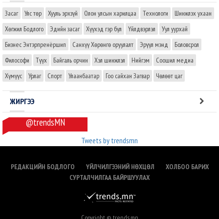
Засаг
Улс төр
Хууль эрхзүй
Олон улсын харилцаа
Технологи
Шинжлэх ухаан
Хөгжил Бодлого
Эдийн засаг
Хүүхэд гэр бүл
Үйлдвэрлэл
Уул уурхай
Бизнес Энтэрпренёршип
Санхүү Хөрөнгө оруулалт
Эрүүл мэнд
Боловсрол
Философи
Түүх
Байгаль орчин
Хэл шинжлэл
Нийгэм
Соошил медиа
Хүмүүс
Урлаг
Спорт
Улаанбаатар
Гоо сайхан Загвар
Чөлөөт цаг
ЖИРГЭЭ
@trendsMN
Tweets by trendsmn
РЕДАКЦИЙН БОДЛОГО
ҮЙЛЧИЛГЭЭНИЙ НӨХЦӨЛ
ХОЛБОО БАРИХ
СУРТАЛЧИЛГАА БАЙРШУУЛАХ
Copyright © trends.mn