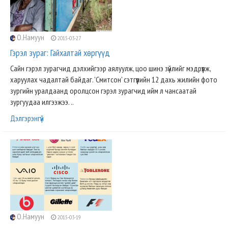
О.Намуун
2015-03-27
Гэрэл зураг: Гайхалтай хөргүүд
Сайн гэрэл зурагчид дэлхийгээр аялуулж, цоо шинэ зүйлийг мэдрүүлж,
харуулах чадалтай байдаг. 'Смитсон' сэтгүүлийн 12 дахь жилийн фото
зургийн уралдаанд оролцсон гэрэл зурагчид ийм л чансаатай
зургуудаа илгээжээ. ..
Дэлгэрэнгүй
О.Намуун
2015-03-19