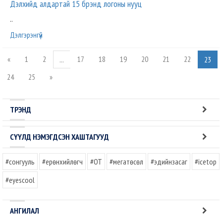
Дэлхийд алдартай 15 брэнд логоны нууц
..
Дэлгэрэнгүй
«
1
2
17
18
19
20
21
22
...
23
24
25
»
ТРЭНД
СҮҮЛД НЭМЭГДСЭН ХАШТАГУУД
#сонгууль
#ерөнхийлөгч
#OT
#мегатөсөл
#эдийнзасаг
#icetop
#eyescool
АНГИЛАЛ