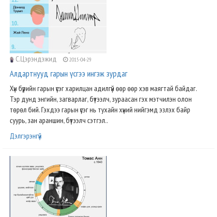
С.Цэрэндэжид
2015-04-29
Алдартнууд гарын үсгээ ингэж зурдаг
Хүн бүрийн гарын үсэг харилцан адилгүй өөр өөр хэв маягтай байдаг.
Тэр дунд энгийн, загварлаг, бүтээлч, зураасан гэх мэтчилэн олон
төрөл бий. Гэхдээ гарын үсэг нь тухайн хүний нийгэмд эзлэх байр
суурь, зан араншин, бүтээлч сэтгэл..
Дэлгэрэнгүй