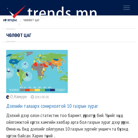
Toggl
naviga
НҮҮР ХУУДАС
ЧӨЛӨӨТ ЦАГ
ЧӨЛӨӨТ ЦАГ
О.Намуун
2015-05-05
Дэлхийн талаарх сонирхолтой 10 газрын зураг
Дэлхий дээр олон статистик тоо баримт, үзүүлэлтүүд бий. Үүнийг хүнд
ойлгомжтой хүргэх хамгийн хялбар арга бол газрын зураг дээр үзүүлэх.
Өмнө нь бид дэлхийг ойлгуулах 10 газрын зургийг уншигч та бүхэнд
хүргэж байсан. Харин түүний ..