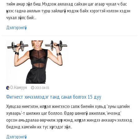
тийм амар зүйл биш. Мэдээж аялахад сайхан цаг агаар чухал ч бас
үүнээс гадна аяллын турш зайлшгүй мэдэж байх хэрэгтэй нэлээн хэдэн
чухал зүйлс бий:..
Дэлгэрэнгүй
О.Намуун
2015-04-01
Фитнест хичээллэдэг танд санал болгох 15 дуу
Хувцсаа нимгэлэн, илүүдэл жингээсээ салж биеийн хувьд 'зуны цагийн
хуваарь'-т шилжих цаг боллоо. Өдөр шөнөгүй ажиллаж, 'ичээнд'
орсон амьдралаа өөрчилж эрүүл мэнд, илүүдэл жиндээ анхаарч эхлэхэд
бидэнд хамгийн их тус хүргэдэг зүйл..
Дэлгэрэнгүй