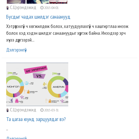
С.Цэрэндэжид
2015-04-01
Бусдыг чадах шилдэг санаанууд
Хэтрүүлэхгүй ч хөгжилдөж болох, хатуудуулахгүй ч хашгиртлаа инээж
болох хэд хэдэн шилдэг санаануудыг хүргэж байна. Инээдээр эрч
хүчээ дүүргээрэй...
Дэлгэрэнгүй
С.Цэрэндэжид
2015-03-31
Та цагаа юунд зарцуулдаг вэ?
..
Дэлгэрэнгүй