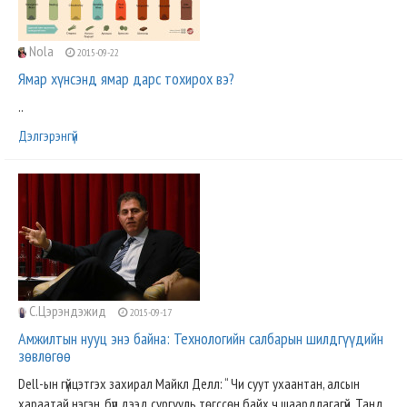
Nola
2015-09-22
Ямар хүнсэнд ямар дарс тохирох вэ?
..
Дэлгэрэнгүй
С.Цэрэндэжид
2015-09-17
Амжилтын нууц энэ байна: Технологийн салбарын шилдгүүдийн
зөвлөгөө
Dell-ын гүйцэтгэх захирал Майкл Делл: “ Чи суут ухаантан, алсын
хараатай нэгэн, бүр дээд сургууль төгссөн байх ч шаардлагагүй. Танд