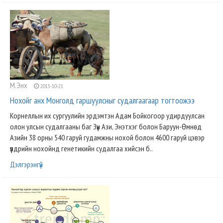
М.Энх
2015-10-21
Нохойг анх Монголд гаршуулсныг судалгаагаар тогтоожээ
Корнеллын их сургуулийн эрдэмтэн Адам Бойкогоор удирдуулсан
олон улсын судалгааны баг Зүүн Ази, Энэтхэг болон Баруун-Өмнөд
Азийн 38 орны 540 гаруй гудамжны нохой болон 4600 гаруй цэвэр
үүлдрийн нохойнд генетикийн судалгаа хийсэн б..
Дэлгэрэнгүй