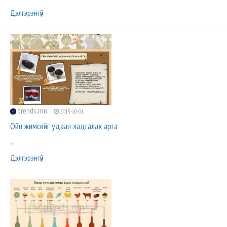
Дэлгэрэнгүй
trends.mn
2015-10-01
Ойн жимсийг удаан хадгалах арга
..
Дэлгэрэнгүй