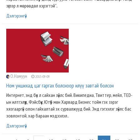
зүгээр л мөрөөдөл хэрэгтэй”..
Дэлгэрэнгүй
О.Намуун
2015-09-09
Ном уншихад цаг гаргах болсноор илүү завтай болсон
Интернет, энд бүх л сайхан зүйлс бий. Википедиа, Твиттер, мейл, TED-
ын илтгэлүүд, Фэйсбүүк, Ютүүб мөн Харвард Бизнес тойм гэх зэрэг
хязгааргүй олон гайхалтай эх сурвалжууд бий. Энд гэгээлэг зүйлс бас
зовлонтой, хар бараан мэдээлэл..
Дэлгэрэнгүй