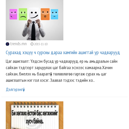
trends.mn
2015-11-10
Сурахад хэцүү ч сурсны дараа хамгийн ашигтай ур чадварууд
Цаг ашиглалт: Үлдсэн бусад ур чадварууд, ер нь амьдралын сайн
сайхан тэдгээрт зарцуулах цаг байгаа эсэхээс хамаарна.Хачин
сайхан, биелэх нь баараггүй төлөвлөгөө гаргаж сурах нь цаг
ашиглалтын нэг гол хэсэг. Заавал тэдээс тэдийн хо..
Дэлгэрэнгүй