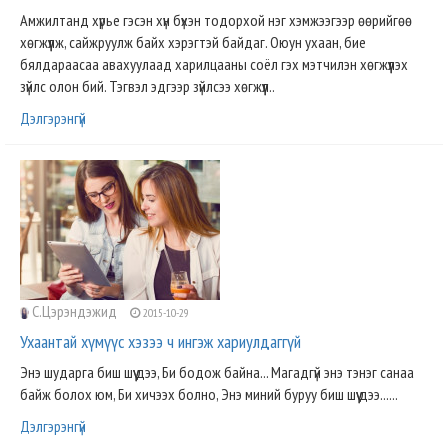
Амжилтанд хүрье гэсэн хүн бүхэн тодорхой нэг хэмжээгээр өөрийгөө
хөгжүүлж, сайжруулж байх хэрэгтэй байдаг. Оюун ухаан, бие
бялдараасаа авахуулаад харилцааны соёл гэх мэтчилэн хөгжүүлэх
зүйлс олон бий. Тэгвэл эдгээр зүйлсээ хөгжүүл..
Дэлгэрэнгүй
С.Цэрэндэжид
2015-10-29
Ухаантай хүмүүс хэзээ ч ингэж хариулдаггүй
Энэ шударга биш шүү дээ, Би бодож байна... Магадгүй энэ тэнэг санаа
байж болох юм, Би хичээх болно, Энэ миний буруу биш шүү дээ......
Дэлгэрэнгүй