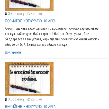
О.Эрдэнэсүх
2015-11-04
ӨӨРИЙГӨӨ ХӨГЖҮҮЛЭХ 10 АРГА
Амжилтад хүрье гэсэн хүн бүхэн тодорхой нэг хэмжээгээр өөрийгөө
хөгжүүлж, сайжруулж байх хэрэгтэй байдаг. Оюун ухаан, бие
бялдараасаа авахуулаад харилцааны соёл гэх мэтчилэн хөгжүүлэх
зүйлс олон бий. Тэгвэл эдгээр зүйлсээ хөгжүүлэ..
Дэлгэрэнгүй
О.Эрдэнэсүх
2015-11-03
ӨӨРИЙГӨӨ ХӨГЖҮҮЛЭХ 10 АРГА