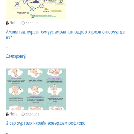
Nola
2015-10-20
Амжилтад хүрсэн хүмүүс амралтын өдрөө хэрхэн өнгөрүүлдэг
вэ?
..
Дэлгэрэнгүй
Nola
2015-10-19
2 сар хүртэлх нярайн өхөөрдөм рефлекс
..