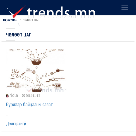
Toggl
naviga
НҮҮР ХУУДАС
ЧӨЛӨӨТ ЦАГ
ЧӨЛӨӨТ ЦАГ
Nola
2015-11-13
Буржгар байцааны салат
..
Дэлгэрэнгүй