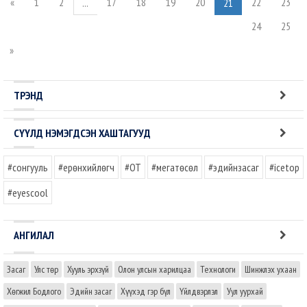
«
1
2
17
18
19
20
22
23
...
21
24
25
»
ТРЭНД
СҮҮЛД НЭМЭГДСЭН ХАШТАГУУД
#сонгууль
#ерөнхийлөгч
#OT
#мегатөсөл
#эдийнзасаг
#icetop
#eyescool
АНГИЛАЛ
Засаг
Улс төр
Хууль эрхзүй
Олон улсын харилцаа
Технологи
Шинжлэх ухаан
Хөгжил Бодлого
Эдийн засаг
Хүүхэд гэр бүл
Үйлдвэрлэл
Уул уурхай