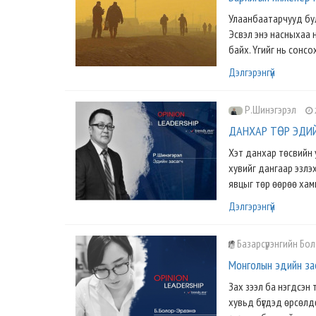
Улаанбаатарчууд бул
Эсвэл энэ насныхаа 
байх. Үгийг нь сонсох
Дэлгэрэнгүй
Р.Шинэгэрэл
ДАНХАР ТӨР ЭДИЙ
Хэт данхар төсвийн 
хувийг дангаар эзлэ
явцыг төр өөрөө хам
Дэлгэрэнгүй
Базарсүрэнгийн Бо
Монголын эдийн зас
Зах зээл ба нэгдсэн 
хувьд бүгдэд өрсөлд