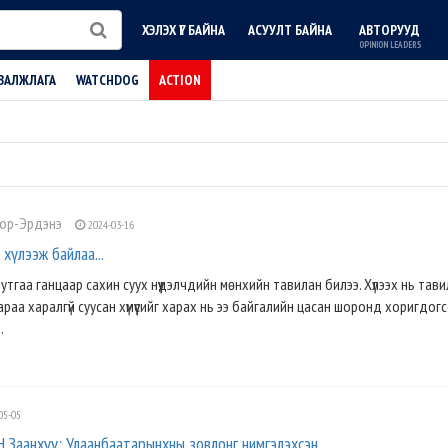
ХЭЛЭХ ҮГ БАЙНА
АСУУЛТ БАЙНА
АВТОРУУД
OPINION LEADERS
ВАЛЖЛАГА
WATCHDOG
ACTION
лор-Эрдэнэ
2024-03-16
 хүлээж байлаа...
 нутгаа ганцаар сахин суух нүүдэлчдийн мөнхийн тавилан билээ. Хүлээх нь тави
араа харалгүй суусан хүмүүсийг харах нь ээ байгалийн цасан шоронд хоригдог
.
05-05
Н.Заанхүү: Улаанбаатарынхны зовлонг нимгэлэхсэн