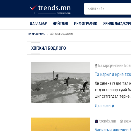
Search
ЦАГЛАБАР
НИЙТЛЭЛ
ИНФОГРАФИК
ЯРИЛЦЛАГА/СУР
НҮҮР ХУУДАС
ХӨГЖИЛ БОДЛОГО
ХӨГЖИЛ БОДЛОГО
Базарсүрэнгийн Бо
Та нарыг л ирнэ гэж
Хүн хүлээнэ гэдэг тал
хэдэн сараар хүний б
шиг сэтгэгдэл төрнө..
Дэлгэрэнгүй
trends.mn
2023-
Барилгын инженер 