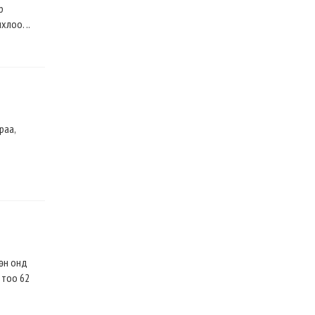
р
лоо. ..
раа,
Мөн онд
 тоо 62