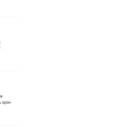
х
г
эж
нь орон