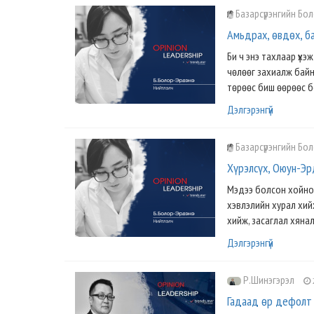
Базарсүрэнгийн Бо
Амьдрах, өвдөх, ба
Би ч энэ тахлаар үхэ
чөлөөг захиалж байн
төрөөс биш өөрөөс б
Дэлгэрэнгүй
Базарсүрэнгийн Бо
Хүрэлсүх, Оюун-Эр
Мэдээ болсон хойно н
хэвлэлийн хурал хийх
хийж, засаглал хяна
Дэлгэрэнгүй
Р.Шинэгэрэл
Гадаад өр дефолт 