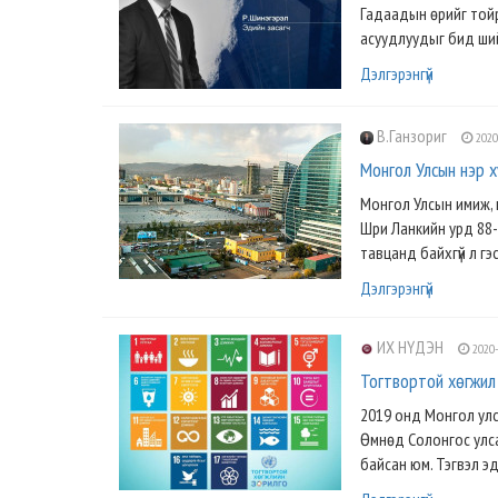
Гадаадын өрийг тойр
асуудлуудыг бид ший
Дэлгэрэнгүй
В.Ганзориг
2020
Монгол Улсын нэр 
Монгол Улсын имиж, 
Шри Ланкийн урд 88-
тавцанд байхгүй л гэсэ
Дэлгэрэнгүй
ИХ НҮДЭН
2020-
Тогтвортой хөгжил
2019 онд Монгол улсад
Өмнөд Солонгос улсад
байсан юм. Тэгвэл эд