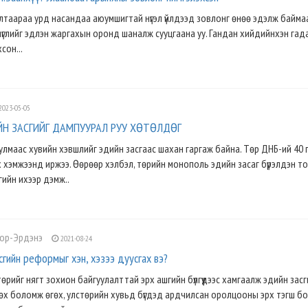
таараа урд насандаа аюумшигтай нүгэл үйлдээд зовлонг өнөө эдэлж баймаар
нүглийг эдлэн жаргахын оронд шаналж сууцгаана уу. Гандан хийдийнхэн гад
сон...
2023-05-05
Н ЗАСГИЙГ ДАМПУУРАЛ РУУ ХӨТӨЛДӨГ
улмаас хувийн хэвшлийг эдийн засгаас шахан гаргаж байна. Төр ДНБ-ий 40 
х хэмжээнд иржээ. Өөрөөр хэлбэл, төрийн монополь эдийн засаг бүрэлдэн то
гийн ихээр дэмж..
лор-Эрдэнэ
2021-08-24
гийн реформыг хэн, хэзээ дуусгах вэ?
төрийг нягт зохион байгуулалттай эрх ашгийн бүлгүүдээс хамгаалж эдийн зас
өх боломж өгөх, улстөрийн хувьд бүгдэд ардчилсан оролцооны эрх тэгш б