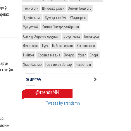
гүй.
Технологи
Шинжлэх ухаан
Хөгжил Бодлого
арлах
Эдийн засаг
Хүүхэд гэр бүл
Үйлдвэрлэл
Уул уурхай
Бизнес Энтэрпренёршип
Санхүү Хөрөнгө оруулалт
Эрүүл мэнд
Боловсрол
Философи
Түүх
Байгаль орчин
Хэл шинжлэл
Нийгэм
Соошил медиа
Хүмүүс
Урлаг
Спорт
гаруй
Улаанбаатар
Гоо сайхан Загвар
Чөлөөт цаг
гтох үйл
ЖИРГЭЭ
@trendsMN
Tweets by trendsmn
гийн
оломж