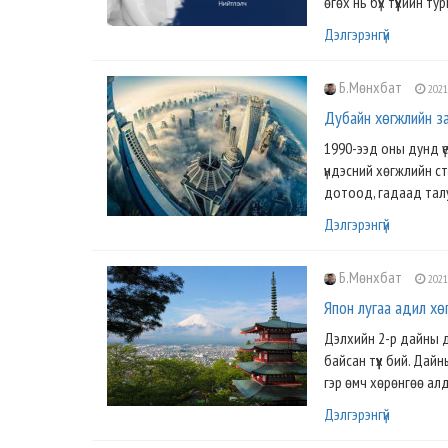
өгөх нь бүх түүхийн ту
Дэлгэрэнгүй
Б.Мөнхбат
2021
Дубайн хөгжлийн з
1990-ээд оны дунд ү
үндэсний хөгжлийн с
дотоод, гадаад тал
Дэлгэрэнгүй
Б.Мөнхбат
2021
Япон лугаа адил хө
Дэлхийн 2-р дайны да
байсан түүх бий. Дай
гэр өмч хөрөнгөө алд
Дэлгэрэнгүй