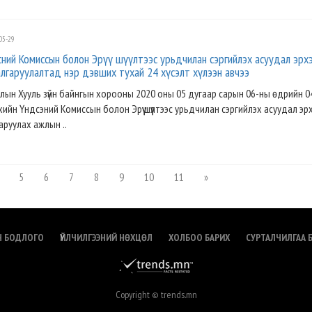
05-29
сний Комиссын болон Эрүү шүүлтээс урьдчилан сэргийлэх асуудал эрх
лгаруулалтад нэр дэвших тухай 24 хүсэлт хүлээн авчээ
лын Хууль зүйн байнгын хорооны 2020 оны 05 дугаар сарын 06-ны өдрийн 0
ийн Үндсэний Комиссын болон Эрүү шүүлтээс урьдчилан сэргийлэх асуудал эр
гаруулах ажлын ..
5
6
7
8
9
10
11
»
Н БОДЛОГО
ҮЙЛЧИЛГЭЭНИЙ НӨХЦӨЛ
ХОЛБОО БАРИХ
СУРТАЛЧИЛГАА 
Copyright © trends.mn