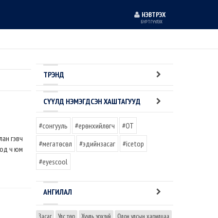
НЭВТРЭХ
БҮРТГҮҮЛЭХ
ТРЭНД
СҮҮЛД НЭМЭГДСЭН ХАШТАГУУД
#сонгууль
#ерөнхийлөгч
#OT
лан гэвч
#мегатөсөл
#эдийнзасаг
#icetop
сод ч юм
#eyescool
АНГИЛАЛ
Засаг
Улс төр
Хууль эрхзүй
Олон улсын харилцаа