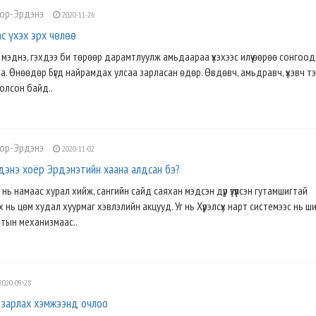
лор-Эрдэнэ
2020-11-26
с үхэх эрх чөлөө
ж мэднэ, гэхдээ би төрөөр дарамтлуулж амьдаараа үхэхээс илүү өөрөө сонгоод 
а. Өнөөдөр Бүгд найрамдах улсаа зарласан өдөр. Өвдөвч, амьдравч, үхэвч тэ
олсон байд..
лор-Эрдэнэ
2020-11-02
дэнэ хоёр Эрдэнэтийн хаана алдсан бэ?
ь намаас хурал хийж, сангийн сайд саяхан мэдсэн дүр үзүүлсэн гутамшигтай
 нь цөм худал хуурмаг хэвлэлийн акцууд. Уг нь Хүрэлсүх нарт системээс нь ш
лтын механизмаас..
2020-09-28
зарлах хэмжээнд очлоо