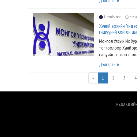
Дэлгэрэнгүй
trends.mn
2020-
Хүний эрхийн Үндэ
гишүүний сонгон ша
Монгол Улсын Их Хур
тогтоолоор Хүний эрх
гишүүнийг сонгон шал
Дэлгэрэнгүй
2
3
4
«
1
РЕДАКЦИЙ