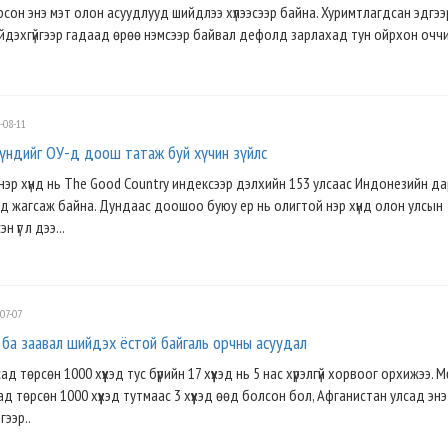
сон энэ мэт олон асуудлууд шийдлээ хүлээсээр байна. Хуримтлагдсан эдгээ
дэхгүйгээр гадаад өрөө нэмсээр байвал дефолд зарлахад тун ойрхон оччих
-08-11
хүндийг ОУ-д доош татаж буй хүчин зүйлс
нэр хүнд нь The Good Country индексээр дэлхийн 153 улсаас Индонезийн да
д жагсаж байна. Дундаас доошоо буюу ер нь олигтой нэр хүнд олон улсын
н үг л дээ...
07-07
 ба заавал шийдэх ёстой байгаль орчны асуудал
 төрсөн 1000 хүүхэд тус бүрийн 17 хүүхэд нь 5 нас хүрэлгүй хорвоог орхижээ. 
 төрсөн 1000 хүүхэд тутмаас 3 хүүхэд өөд болсон бол, Афганистан улсад энэ
гээр..