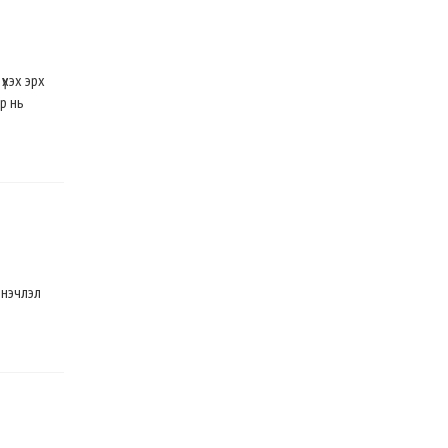
үхэх эрх
р нь
инэчлэл