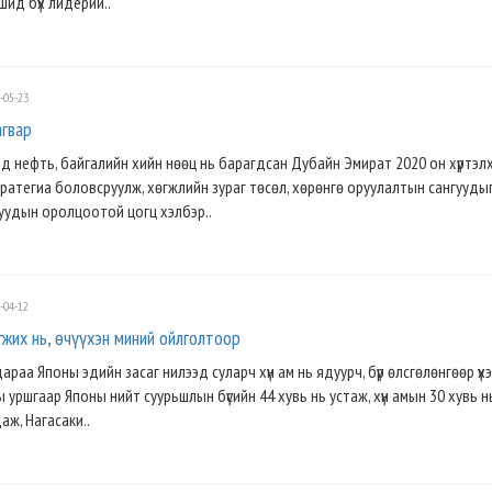
ршид бүх лидерий..
-05-23
агвар
ед нефть, байгалийн хийн нөөц нь барагдсан Дубайн Эмират 2020 он хүртэл
тратегиа боловсруулж, хөгжлийн зураг төсөл, хөрөнгө оруулалтын сангууды
уудын оролцоотой цогц хэлбэр..
-04-12
гжих нь, өчүүхэн миний ойлголтоор
раа Японы эдийн засаг нилээд суларч хүн ам нь ядуурч, бүр өлсгөлөнгөөр үх
ны уршгаар Японы нийт суурьшлын бүсийн 44 хувь нь устаж, хүн амын 30 хувь 
аж, Нагасаки..