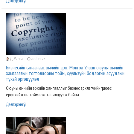
Дэлгэрэнгүй
Д.Уянга
2016-11-27
Бизнесийн санаанаас өмчийн эрх: Монгол Улсын оюуны өмчийн
хамгааллын тогтолцооны тойм, хуульзүйн бодлогын асуудлын
тухай эргэцүүлэл
Оюуны өмчийн эрхийн хамгааллыг бизнес эрхлэгчийн үүднээс
ерөнхийд нь тоймлож танилцуулж байна. ..
Дэлгэрэнгүй