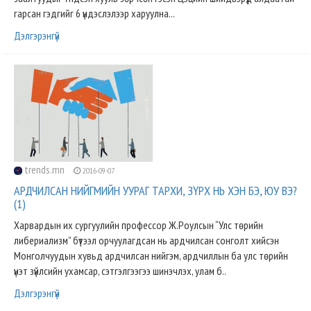
гарсан гэдгийг 6 үндэслэлээр харуулна...
Дэлгэрэнгүй
trends.mn
2016-09-07
АРДЧИЛСАН НИЙГМИЙН УУРАГ ТАРХИ, ЗҮРХ НЬ ХЭН БЭ, ЮУ ВЭ?
(1)
Харвардын их сургуулийн профессор Ж.Роулсын “Улс төрийн
либериализм” бүтээл орчуулагдсан нь ардчилсан сонголт хийсэн
Монголчуудын хувьд ардчилсан нийгэм, ардчиллын ба улс төрийн
үнэт зүйлсийн ухамсар, сэтгэлгээгээ шинэчлэх, улам б..
Дэлгэрэнгүй