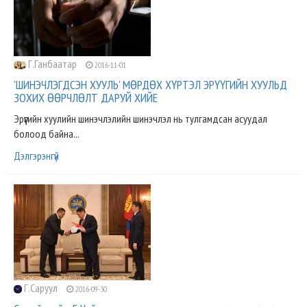
Г.Ганбаатар
2016-11-01
'ШИНЭЧЛЭГДСЭН ХУУЛЬ' МӨРДӨХ ХҮРТЭЛ ЭРҮҮГИЙН ХУУЛЬД
ЗОХИХ ӨӨРЧЛӨЛТ ДАРУЙ ХИЙЕ
Эрүүгийн хуулийн шинэчлэлийн шинэчлэл нь тулгамдсан асуудал
болоод байна...
Дэлгэрэнгүй
Г.Саруул
2016-09-30