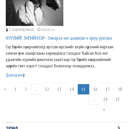
С.Цэрэндэжид
2016-05-24
ХУУЛИЙГ ЭНГИЙНЭЭР–Эхнэрээ нэг цохисон ч эрүү үүсгэнэ
Гэр бүлийн хүчирхийлэлд өртсөн иргэнийг ахуйн хүрээний маргаан
хэмээн үзэж захиргааны хариуцлага тооцдог байсан бол энэ
удаагийн хуулийн шинэчлэн заалтаар гэр бүлийн хүчирхийллийг
эрүүгийн гэмт хэрэгт тооцдог болохоор зохицуулжээ...
Дэлгэрэнгүй
«
1
2
12
13
14
16
17
18
...
15
24
25
...
»
ТРЭНД