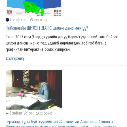
trends.mn
2016-06-28
Нийслэлийн ШИЛЭН ДАНС шилэн данс мөн үү?
Гэтэл 2015 оны 9 сард хуулийн дагуу баримтуудаа нийтэлж байсан
шилэн дансны меню төд удалгүй өөрчлөгдөж, гоё гоё багана
графиктай интерактив болж хувирсан...
Дэлгэрэнгүй
Student Voice
2016-06-10
Германд сурч буй хуулийн ангийн оюутан Анжелина Солонго:
Хуульчдыг татварын эрх зүйгээр мэргэшихэд нь хувь нэмрээ