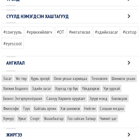
СҮҮЛД НЭМЭГДСЭН ХАШТАГУУД
#сонгууль
#ерөнхийлөгч
#OT
#мегатөсөл
#эдийнзасаг
#icetop
#eyescool
АНГИЛАЛ
Засаг
Улс төр
Хууль эрхзүй
Олон улсын харилцаа
Технологи
Шинжлэх ухаан
Хөгжил Бодлого
Эдийн засаг
Хүүхэд гэр бүл
Үйлдвэрлэл
Уул уурхай
Бизнес Энтэрпренёршип
Санхүү Хөрөнгө оруулалт
Эрүүл мэнд
Боловсрол
Философи
Түүх
Байгаль орчин
Хэл шинжлэл
Нийгэм
Соошил медиа
Хүмүүс
Урлаг
Спорт
Улаанбаатар
Гоо сайхан Загвар
Чөлөөт цаг
ЖИРГЭЭ