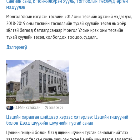
Сангийн сайд Б.Чойжилсүрэн хууль, тогтоолын төслүүд өргөн
мэдүүлэв
Монгол Улсын нэгдсэн төсвийн 2017 оны төсвийн хүрээний мэдэгдэл,
2018-2019 оны төсвийн төсөөллийн тухай хуулийн төсөл нь хоёр
зүйлтэй бөгөөд батлагдсанаар Монгол Улсын ирэх оны төсвийн
тухай хуулийн төсөл, холбогдох тооцоо, судалг..
Дэлгэрэнгүй
О.Мөнхсайхан
2016-09-29
Цэцийн харалган шийдвэр хэрээс хэтэрлээ: Цэцийн гишүүний
болон Дээд шүүхийн шүүгчийн тусгай санал
Цэцийн гишүүний болон Дээд шүүхийн шүүгчийн тусгай саналыг нийтлэх
заалтуудыг Үндсэн хууль зөрчсөн гэсэн Цэцийн шийдвэрүүд алдаатай