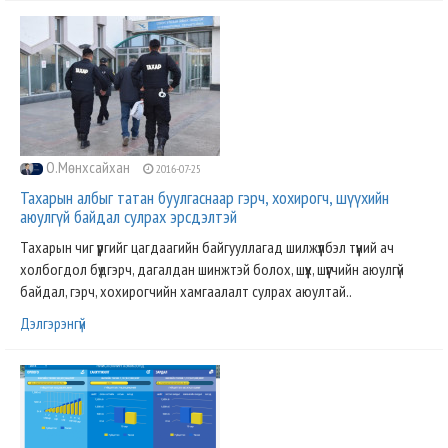
О.Мөнхсайхан
2016-07-25
Тахарын албыг татан буулгаснаар гэрч, хохирогч, шүүхийн
аюулгүй байдал сулрах эрсдэлтэй
Тахарын чиг үүргийг цагдаагийн байгууллагад шилжүүлбэл түүний ач
холбогдол бүдгэрч, дагалдан шинжтэй болох, шүүх, шүүгчийн аюулгүй
байдал, гэрч, хохирогчийн хамгаалалт сулрах аюултай..
Дэлгэрэнгүй