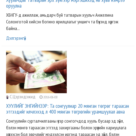
оруулна
ХБНГУ-д ажиллаж, амьдарч буй татварын хуульч Анжелина
Солонготой хийсэн богино ярилцлагыг уншигч та бүхэнд хүргэж
байна...
Дэлгэрэнгүй
С.Цэрэндэжид
2016-06-08
ХУУЛИЙГ ЭНГИЙНЭЭР: Та сонгуулиар 20 мянган төгрөг тараасан
этгээдийг илчлэхэд л 400 мянган төгрөгийн урамшуулал авна
Сонгуулийн сурталчилгааны үеэр сонгогчдод хууль бусаар эд зүйл,
бэлэн мөнгө тараасан этгээд захиргааны болон эрүүгийн хариуцлага
хүлээсэн бол зөрчлийг мэдээлсэн иргэнд тараасан эд зүйл, бэлэн