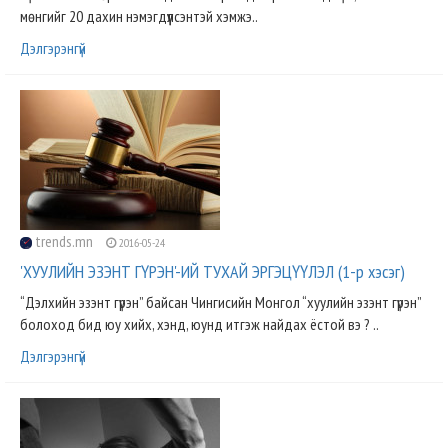
мөнгийг 20 дахин нэмэгдүүлсэнтэй хэмжэ..
Дэлгэрэнгүй
trends.mn
2016-05-24
'ХУУЛИЙН ЭЗЭНТ ГҮРЭН'-ИЙ ТУХАЙ ЭРГЭЦҮҮЛЭЛ (1-р хэсэг)
“Дэлхийн эзэнт гүрэн” байсан Чингисийн Монгол “хуулийн эзэнт гүрэн”
болоход бид юу хийх, хэнд, юунд итгэж найдах ёстой вэ ? ..
Дэлгэрэнгүй