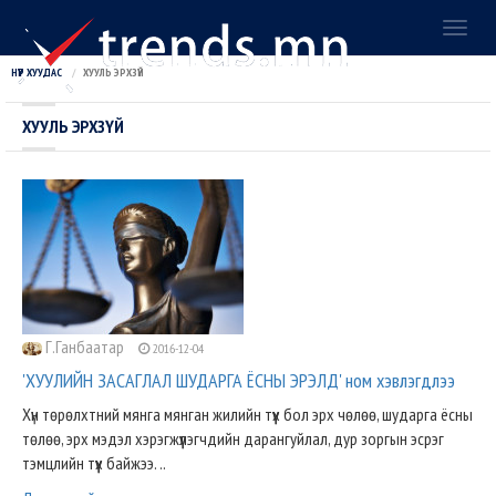
Toggl
naviga
НҮҮР ХУУДАС
ХУУЛЬ ЭРХЗҮЙ
ХУУЛЬ ЭРХЗҮЙ
Г.Ганбаатар
2016-12-04
'ХУУЛИЙН ЗАСАГЛАЛ ШУДАРГА ЁСНЫ ЭРЭЛД' ном хэвлэгдлээ
Хүн төрөлхтний мянга мянган жилийн түүх бол эрх чөлөө, шударга ёсны
төлөө, эрх мэдэл хэрэгжүүлэгчдийн дарангуйлал, дур зоргын эсрэг
тэмцлийн түүх байжээ. ..