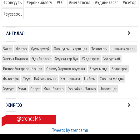
#сонгууль
#ерөнхийлөгч
#OT
#мегатөсөл
#эдийнзасаг
#icetop
#eyescool
АНГИЛАЛ
Засаг
Улс төр
Хууль эрхзүй
Олон улсын харилцаа
Технологи
Шинжлэх ухаан
Хөгжил Бодлого
Эдийн засаг
Хүүхэд гэр бүл
Үйлдвэрлэл
Уул уурхай
Бизнес Энтэрпренёршип
Санхүү Хөрөнгө оруулалт
Эрүүл мэнд
Боловсрол
Философи
Түүх
Байгаль орчин
Хэл шинжлэл
Нийгэм
Соошил медиа
Хүмүүс
Урлаг
Спорт
Улаанбаатар
Гоо сайхан Загвар
Чөлөөт цаг
ЖИРГЭЭ
@trendsMN
Tweets by trendsmn