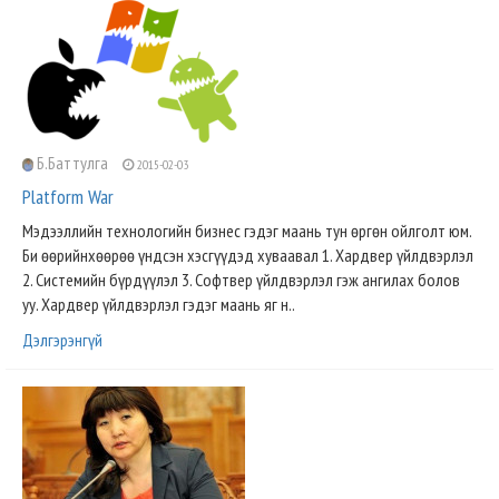
Б.Баттулга
2015-02-03
Platform War
Мэдээллийн технологийн бизнес гэдэг маань тун өргөн ойлголт юм.
Би өөрийнхөөрөө үндсэн хэсгүүдэд хуваавал 1. Хардвер үйлдвэрлэл
2. Системийн бүрдүүлэл 3. Софтвер үйлдвэрлэл гэж ангилах болов
уу. Хардвер үйлдвэрлэл гэдэг маань яг н..
Дэлгэрэнгүй