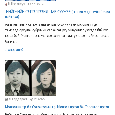
И.Цэрэнхүү
2015-02-04
НИЙГМИЙН СЭТГЭЛГЭЭНД ЦАВ СУУЖЭЭ ( танин мэдэхүйн бичил
нийтлэл)
Алив нийгмийн сэтгэлгээнд ан цав сууж улмаар улс орныг гүн
хямралд оруулан сүйрлийн хар ангал руу живүүлдэг үзэгдэл бий юү
гэвэл бий, Монголд энэ үзэгдэл ажиглагддаг уу гэвэл 'тийм ээ' гэмээр
байна. ..
Дэлгэрэнгүй
Д.Сэрдарам
2015-02-04
Монголын төр ба Солонгосын төр. Монгол иргэн ба Солонгос иргэн
Нийтлэгч Сэрдарамаас Монголын төр Монгол хүндээ хэрхэн