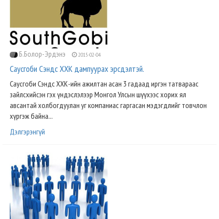
Б.Болор-Эрдэнэ
2015-02-04
Саусгоби Сэндс ХХК дампуурах эрсдэлтэй.
Саусгоби Сэндс ХХК-ийн ажилтан асан 3 гадаад иргэн татвараас
зайлсхийсэн гэх үндэслэлээр Монгол Улсын шүүхээс хорих ял
авсантай холбогдуулан уг компаниас гаргасан мэдэгдлийг товчлон
хүргэж байна...
Дэлгэрэнгүй