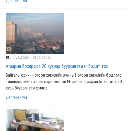
Дэлгэрэнгүй
Л.Буддорж
2015-02-06
Агаарын бохирдол 20 хувиар буурсан гэдэг бодит тоо
Байгаль, орчин ногоон хөгжлийн яамны Ногоон хөгжлийн бодлого,
төлөвлөлтийн газрын мэргэжилтэн М.Ганбат агаарын бохирдол 20
хувь буурсан гэж хэллээ. ..
Дэлгэрэнгүй