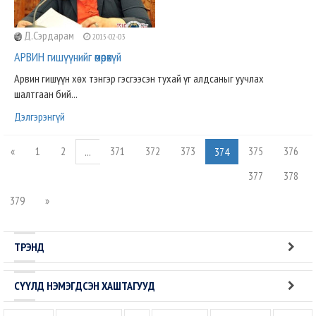
Д.Сэрдарам
2015-02-03
АРВИН гишүүнийг өмөөрөхүй
Арвин гишүүн хөх тэнгэр гэсгээсэн тухай үг алдсаныг уучлах
шалтгаан бий...
Дэлгэрэнгүй
«
1
2
371
372
373
375
376
...
374
377
378
379
»
ТРЭНД
СҮҮЛД НЭМЭГДСЭН ХАШТАГУУД