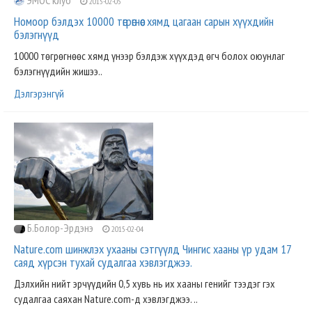
ЭМОС клуб
2015-02-05
Номоор бэлдэх 10000 төгрөгнөөс хямд цагаан сарын хүүхдийн
бэлэгнүүд
10000 төгрөгнөөс хямд үнээр бэлдэж хүүхдэд өгч болох оюунлаг
бэлэгнүүдийн жишээ..
Дэлгэрэнгүй
Б.Болор-Эрдэнэ
2015-02-04
Nature.com шинжлэх ухааны сэтгүүлд Чингис хааны үр удам 17
саяд хүрсэн тухай судалгаа хэвлэгджээ.
Дэлхийн нийт эрчүүдийн 0,5 хувь нь их хааны генийг тээдэг гэх
судалгаа саяхан Nature.com-д хэвлэгджээ. ..