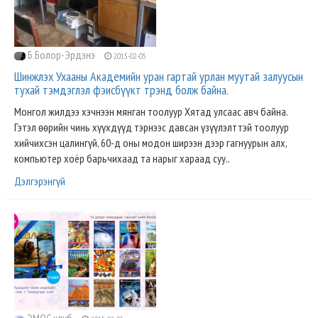
Б.Болор-Эрдэнэ
2015-02-05
Шинжлэх Ухааны Академийн уран гартай урлан муутай залуусын
тухай тэмдэглэл фэисбүүкт трэнд болж байна.
Монгол жилдээ хэчнээн мянган тоолуур Хятад улсаас авч байна.
Гэтэл өөрийн чинь хүүхдүүд тэрнээс давсан үзүүлэлттэй тоолуур
хийчихсэн цалингүй, 60-д оны модон ширээн дээр гагнуурын алх,
компьютер хоёр барьчихаад та нарыг хараад суу..
Дэлгэрэнгүй