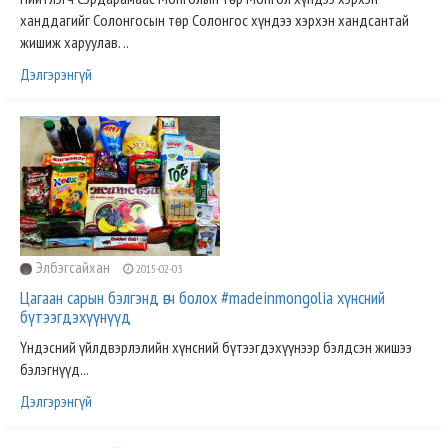
ханддагийг Солонгосын төр Солонгос хүндээ хэрхэн хандсантай
жишиж харуулав. ..
Дэлгэрэнгүй
Элбэгсайхан
2015-02-03
Цагаан сарын бэлгэнд өгч болох #madeinmongolia хүнсний
бүтээгдэхүүнүүд
Үндэсний үйлдвэрлэлийн хүнсний бүтээгдэхүүнээр бэлдсэн жишээ
бэлэгнүүд...
Дэлгэрэнгүй