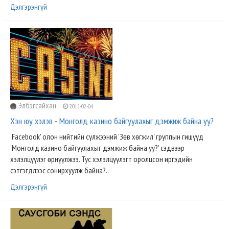
Дэлгэрэнгүй
Элбэгсайхан
2015-02-04
Хэн юу хэлэв - Монголд казино байгуулахыг дэмжиж байна уу?
'Facebook' олон нийтийн сүлжээний 'Зөв хөгжил' группын гишүүд
'Монголд казино байгуулахыг дэмжиж байна уу?' сэдвээр
хэлэлцүүлэг өрнүүлжээ. Тус хэлэлцүүлэгт оролцсон иргэдийн
сэтгэгдлээс сонирхуулж байна?..
Дэлгэрэнгүй