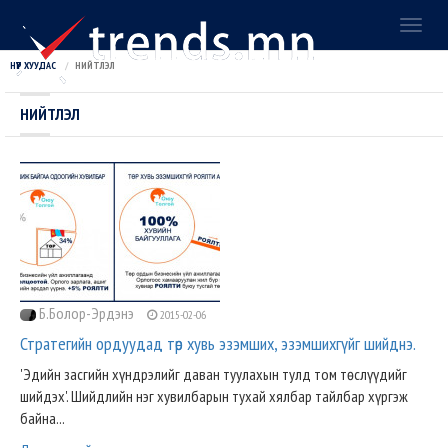
Toggl
naviga
НҮҮР ХУУДАС
НИЙТЛЭЛ
НИЙТЛЭЛ
Б.Болор-Эрдэнэ
2015-02-06
Стратегийн ордуудад төр хувь эзэмших, эзэмшихгүйг шийднэ.
'Эдийн засгийн хүндрэлийг даван туулахын тулд том төслүүдийг
шийдэх'. Шийдлийн нэг хувилбарын тухай хялбар тайлбар хүргэж
байна...