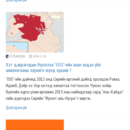
О.Намуун
2014-12-30
Хэт даврагчдын бүлэглэл “ISIS”-ийн алан хядах үйл
ажиллагааны зорилго юунд оршив ?
“ISIS”-ийн дайчид 2012 онд Сирийн иргэний дайнд оролцож Ракка,
Идлиб, Дэйр-эз-Зор хотод хяналтаа тогтоосон. Үүнээс хойш
бүлгийн хүрээ улам өргөжин 2013 оны наймдугаар сард “Аль-Кайда”-
гийн дэргэдэх Сирийн “Фронт аль-Нусра”-г өөртө..
Дэлгэрэнгүй