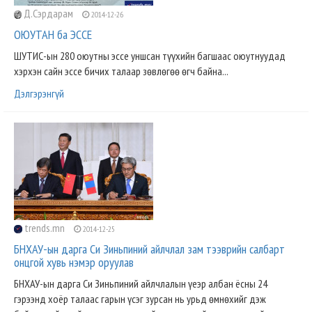
Д.Сэрдарам
2014-12-26
ОЮУТАН ба ЭССЕ
ШУТИС-ын 280 оюутны эссе уншсан түүхийн багшаас оюутнуудад
хэрхэн сайн эссе бичих талаар зөвлөгөө өгч байна...
Дэлгэрэнгүй
trends.mn
2014-12-25
БНХАУ-ын дарга Си Зиньпиний айлчлал зам тээврийн салбарт
онцгой хувь нэмэр оруулав
БНХАУ-ын дарга Си Зиньпиний айлчлалын үеэр албан ёсны 24
гэрээнд хоёр талаас гарын үсэг зурсан нь урьд өмнөхийг дэж