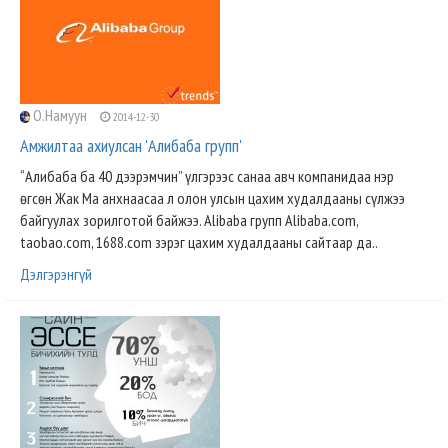
О.Намуун
2014-12-30
Амжилтаа ахиулсан 'Алибаба групп'
“Алибаба ба 40 дээрэмчин” үлгэрээс санаа авч компанидаа нэр
өгсөн Жак Ма анхнаасаа л олон улсын цахим худалдааны сүлжээ
байгуулах зорилготой байжээ. Alibaba групп Alibaba.com,
taobao.com, 1688.com зэрэг цахим худалдааны сайтаар да..
Дэлгэрэнгүй