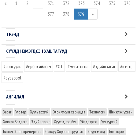
«
1
2
371
372
373
374
375
376
...
377
378
379
»
ТРЭНД
СҮҮЛД НЭМЭГДСЭН ХАШТАГУУД
#сонгууль
#ерөнхийлөгч
#OT
#мегатөсөл
#эдийнзасаг
#icetop
#eyescool
АНГИЛАЛ
Засаг
Улс төр
Хууль эрхзүй
Олон улсын харилцаа
Технологи
Шинжлэх ухаан
Хөгжил Бодлого
Эдийн засаг
Хүүхэд гэр бүл
Үйлдвэрлэл
Уул уурхай
Бизнес Энтэрпренёршип
Санхүү Хөрөнгө оруулалт
Эрүүл мэнд
Боловсрол