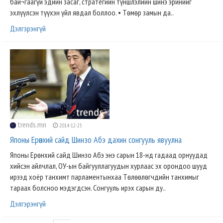
бай¬гаагүй эдийн засаг, стратегийн түншлэлийн шинэ эринийг
эхлүүлсэн түүхэн үйл явдал боллоо. • Төмөр замын да..
Дэлгэрэнгүй
trends.mn
2014-12-25
Японы Ерөнхий сайд Шинзо Абэ дахин сонгууль явуулна
Японы Ерөнхий сайд Шинзо Абэ энэ сарын 18-нд гадаад орнуудад
хийсэн айлчлал, ОУ-ын байгууллагуудын хурлаас эх орондоо шууд
ирээд хоёр танхимт парламентынхаа Төлөөлөгчдийн танхимыг
тараах болсноо мэдэгдсэн. Сонгууль ирэх сарын ду..
Дэлгэрэнгүй