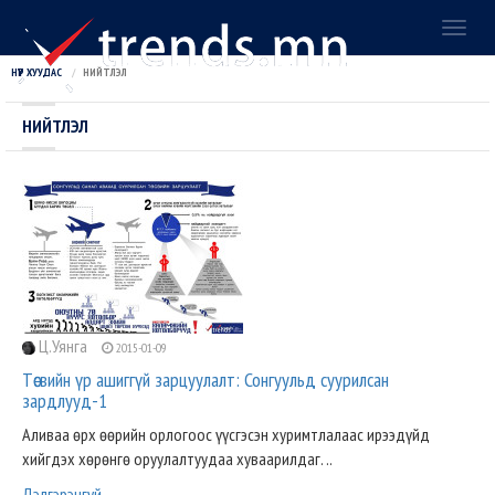
Toggl
naviga
НҮҮР ХУУДАС
НИЙТЛЭЛ
НИЙТЛЭЛ
Ц.Уянга
2015-01-09
Төсвийн үр ашиггүй зарцуулалт: Сонгуульд суурилсан
зардлууд-1
Аливаа өрх өөрийн орлогоос үүсгэсэн хуримтлалаас ирээдүйд
хийгдэх хөрөнгө оруулалтуудаа хуваарилдаг. ..
Дэлгэрэнгүй