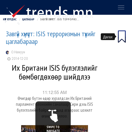
Toggl
naviga
НҮҮР ХУУДАС
ЦАГЛАБАР
ЗАВГҮЙ ХҮМҮҮСТ: ISIS ТЕРРОРИЗМЫН ТҮҮХИЙГ ЦАГЛАБАРААР
Завгүй хүмүүст: ISIS терроризмын түүхийг
Дагах
цаглабараар
О.Намуун
2014-12-20
Их Британи ISIS бүлэглэлийг
бөмбөгдөхөөр шийдлээ
11:12:55 AM
Өчигдөр бүтэн өдөр хуралдсан Их Британий
парламент олонхийн саналаар Сири дэхь ISIS
бүлэглэлийн байрлалуудад агаараас цохилт
өгөхөөр боллоо.
SWIPE TO
NAVIGATE