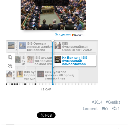
Эх сурвалж
Франц ISIS
ISIS Оросын
ISIS
бүлэглэлд цохилт
онгоцыг дэлбэлсэн
бүлэглэлийнхэн
өглөө
технологио
Оросын тагнуулыг
танилцууллаа
цаазаар авчээ
ISIS Бейрутад
ISIS Вашингтон хот
ISIS хүүхдийн
Их Британи ISIS
террорист
руу халдана гэдгээ
тоглоомонд тэсрэх
бүлэглэлийг
ажиллагаа явуулжээ
мэдэгдлээ
бөмбөг нуусан
бөмбөгдөхөөр
байжээ
шийдлээ
ISIS Парисын
ISIS бүлэглэл
ISIS бүлэглэл
халдлагыг зохион
Норвеги, Хятадын
дэлхийн 60 оронд
байгуулснаа
иргэдийн амийг
заналхийлэв
мэдэгдлээ
хөнөөжээ
12 САР
2016
#2014
#Conflict
Comment
5
93