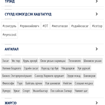
ТРЭНД
СҮҮЛД НЭМЭГДСЭН ХАШТАГУУД
#сонгууль
#ерөнхийлөгч
#OT
#мегатөсөл
#эдийнзасаг
#icetop
#eyescool
АНГИЛАЛ
Засаг
Улс төр
Хууль эрхзүй
Олон улсын харилцаа
Технологи
Шинжлэх ухаан
Хөгжил Бодлого
Эдийн засаг
Хүүхэд гэр бүл
Үйлдвэрлэл
Уул уурхай
Бизнес Энтэрпренёршип
Санхүү Хөрөнгө оруулалт
Эрүүл мэнд
Боловсрол
Философи
Түүх
Байгаль орчин
Хэл шинжлэл
Нийгэм
Соошил медиа
Хүмүүс
Урлаг
Спорт
Улаанбаатар
Гоо сайхан Загвар
Чөлөөт цаг
ЖИРГЭЭ