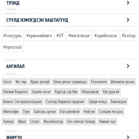
ТРЭНД
СҮҮЛД НЭМЭГДСЭН ХАШТАГУУД
#сонгууль
#ерөнхийлөгч
#OT
#мегатөсөл
#эдийнзасаг
#icetop
#eyescool
АНГИЛАЛ
Засаг
Улс төр
Хууль эрхзүй
Олон улсын харилцаа
Технологи
Шинжлэх ухаан
Хөгжил Бодлого
Эдийн засаг
Хүүхэд гэр бүл
Үйлдвэрлэл
Уул уурхай
Бизнес Энтэрпренёршип
Санхүү Хөрөнгө оруулалт
Эрүүл мэнд
Боловсрол
Философи
Түүх
Байгаль орчин
Хэл шинжлэл
Нийгэм
Соошил медиа
Хүмүүс
Урлаг
Спорт
Улаанбаатар
Гоо сайхан Загвар
Чөлөөт цаг
ЖИРГЭЭ