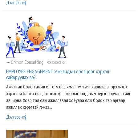
Дэлгэрэнгүй
Orkhon Consulting
2020-05-04
EMPLOYEE ENGAGEMENT:Ажилчдын оролцоог хэрхэн
сайжруулах вэ?
Ажилтан болон ажил олгогч нар ямагт win win харилцааг эрхэмлэх
хэрэгтэй ба энэ нь цаашдын үйл ажиллагаанд нь ч эерэг өөрчлөлтийг
авчирна. Хоёр тал яаж ажиллавал хоёулаа ялж болох тэр аргаар
ажиллах хэрэгтэй гэжээ...
Дэлгэрэнгүй