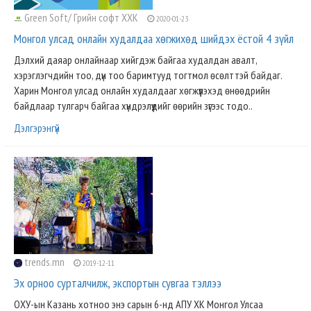
Green Soft/ Грийн софт ХХК
2020-01-23
Монгол улсад онлайн худалдаа хөгжихөд шийдэх ёстой 4 зүйл
Дэлхий даяар онлайнаар хийгдэж байгаа худалдан авалт,
хэрэглэгчдийн тоо, дүн тоо баримтууд тогтмол өсөлттэй байдаг.
Харин Монгол улсад онлайн худалдааг хөгжүүлэхэд өнөөдрийн
байдлаар тулгарч байгаа хүндрэлүүдийг өөрийн зүгээс тодо..
Дэлгэрэнгүй
trends.mn
2019-12-11
Эх орноо сурталчилж, экспортын сувгаа тэллээ
ОХУ-ын Казань хотноо энэ сарын 6-нд АПУ ХК Монгол Улсаа