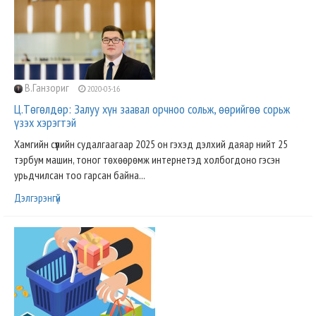
В.Ганзориг
2020-03-16
Ц.Төгөлдөр: Залуу хүн заавал орчноо сольж, өөрийгөө сорьж
үзэх хэрэгтэй
Хамгийн сүүлийн судалгаагаар 2025 он гэхэд дэлхий даяар нийт 25
тэрбум машин, тоног төхөөрөмж интернетэд холбогдоно гэсэн
урьдчилсан тоо гарсан байна...
Дэлгэрэнгүй