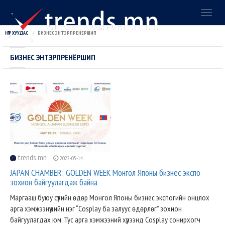
Toggl
naviga
НҮҮР ХУУДАС
БИЗНЕС ЭНТЭРПРЕНЁРШИП
БИЗНЕС ЭНТЭРПРЕНЁРШИП
trends.mn
2022-05-14
JAPAN CHAMBER: GOLDEN WEEК Монгол Японы бизнес экспо
зохион байгуулагдаж байна
Маргааш буюу сүүлийн өдөр Монгол Японы бизнес экспогийн онцлох
арга хэмжээнүүдийн нэг “Cosplay ба залуус өдөрлөг” зохион
байгуулагдах юм. Тус арга хэмжээний хүрээнд Cosplay сонирхогч