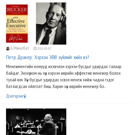
Б.Мөнхбат
2021-05-07
Петр Дракер: Хэрхэн ЗӨВ зүйлийг хийх вэ?
Менежментийн номууд ихэвчлэн хэрхэн бусдыг удирдах талаар
байдаг. Энэхүү ном нь хүн хэрхэн өөрийн эффектив менежер болох
тухай юм. Хүн бусдыг удирдах эсвэл менеж хийж чадна гэдэг
батлагдсан ойлголт биш. Харин хүн өөрийн менежер бо..
Дэлгэрэнгүй