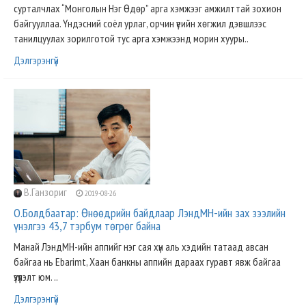
сурталчлах “Монголын Нэг Өдөр” арга хэмжээг амжилттай зохион
байгууллаа. Үндэсний соёл урлаг, орчин үеийн хөгжил дэвшлээс
танилцуулах зорилготой тус арга хэмжээнд морин хууры..
Дэлгэрэнгүй
В.Ганзориг
2019-08-26
О.Болдбаатар: Өнөөдрийн байдлаар ЛэндМН-ийн зах зээлийн
үнэлгээ 43,7 тэрбум төгрөг байна
Манай ЛэндМН-ийн аппийг нэг сая хүн аль хэдийн татаад авсан
байгаа нь Ebarimt, Хаан банкны аппийн дараах гуравт явж байгаа
үзүүлэлт юм. ..
Дэлгэрэнгүй