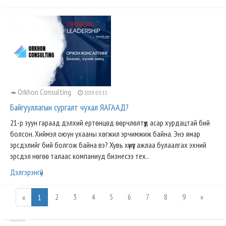
Orkhon Consulting
2019-03-15
Байгууллагын сургалт чухал ЯАГААД?
21-р зуун гараад дэлхий ертөнцөд өөрчлөлтүүд асар хурдацтай бий
болсон. Хиймэл оюун ухааны хөгжил эрчимжиж байна. Энэ ямар
эрсдэлийг бий болгож байна вэ? Хувь хүмүүс ажлаа булаалгах эхний
эрсдэл нөгөө талаас компаниуд бизнесээ тех..
Дэлгэрэнгүй
2
3
4
5
6
7
8
9
»
«
1