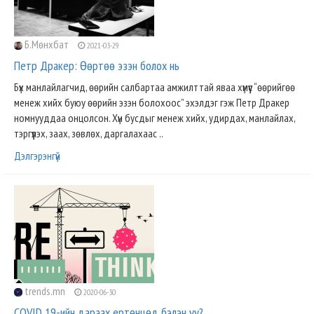
Б.Мөнхбат
2021-03-29
Петр Дракер: Өөртөө эзэн болох нь
Бүх манлайлагчид, өөрийн салбартаа амжилттай яваа хүмүүс “өөрийгөө
менеж хийх буюу өөрийн эзэн болохоос” эхэлдэг гэж Петр Дракер
номнууддаа онцолсон. Хүн бусдыг менеж хийх, удирдах, манлайлах,
тэргүүлэх, заах, зөвлөх, даргалахаас ..
Дэлгэрэнгүй
trends.mn
2020-06-30
COVID 19-ийн дараах ертөнцөд бэлэн үү?