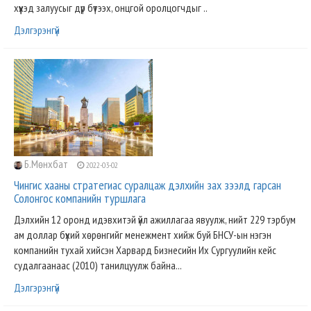
хүүхэд залуусыг дүр бүтээх, онцгой оролцогчдыг ..
Дэлгэрэнгүй
Б.Мөнхбат
2022-03-02
Чингис хааны стратегиас суралцаж дэлхийн зах зээлд гарсан
Солонгос компанийн туршлага
Дэлхийн 12 оронд идэвхитэй үйл ажиллагаа явуулж, нийт 229 тэрбум
ам доллар бүхий хөрөнгийг менежмент хийж буй БНСУ-ын нэгэн
компанийн тухай хийсэн Харвард Бизнесийн Их Сургуулийн кейс
судалгаанаас (2010) танилцуулж байна...
Дэлгэрэнгүй