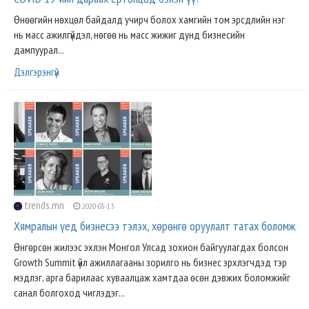
Өнөөгийн нөхцөл байдалд учирч болох хамгийн том эрсдлийн нэг
нь масс ажилгүйдэл, нөгөө нь масс жижиг дунд бизнесийн
дампуурал...
Дэлгэрэнгүй
trends.mn
2020-05-13
Хямралын үед бизнесээ тэлэх, хөрөнгө оруулалт татах боломж
Өнгөрсөн жилээс эхлэн Монгол Улсад зохион байгуулагдах болсон
Growth Summit үйл ажиллагааны зорилго нь бизнес эрхлэгчдэд тэр
мэдлэг, арга барилаас хуваалцаж хамтдаа өсөн дэвжих боломжийг
санал болгоход чиглэдэг...