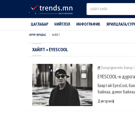
Search
ЦАГЛАБАР
НИЙТЛЭЛ
ИНФОГРАФИК
ЯРИЛЦЛАГА/СУР
НҮҮР ХУУДАС
ХАЙЛТ
ХАЙЛТ » EYESCOOL
Базарсүрэнгийн Болор
EYESCOOL-н дурсгал
Баяртай EyesCool, ба
байлаа, домог байлаа.
Дэлгэрэнгүй