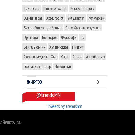
Технологи
Шинжлэх ухаан
Хөгжил Бодлого
Эдийн засаг
Хүүхэд гэр бүл
Үйлдвэрлэл
Уул уурхай
Бизнес Энтэрпренёршип
Санхүү Хөрөнгө оруулалт
Эрүүл мэнд
Боловсрол
Философи
Түүх
Байгаль орчин
Хэл шинжлэл
Нийгэм
Соошил медиа
Хүмүүс
Урлаг
Спорт
Улаанбаатар
Гоо сайхан Загвар
Чөлөөт цаг
ЖИРГЭЭ
@trendsMN
Tweets by trendsmn
БАЙРШУУЛАХ