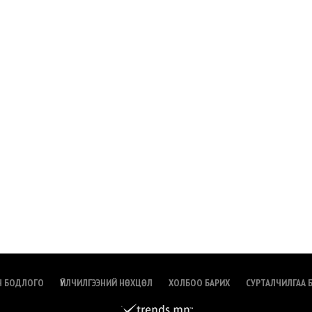
Н БОДЛОГО
ҮЙЛЧИЛГЭЭНИЙ НӨХЦӨЛ
ХОЛБОО БАРИХ
СУРТАЛЧИЛГАА 