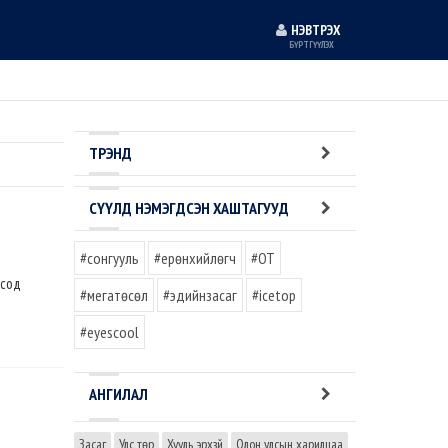
НЭВТРЭХ
БҮРТГҮҮЛЭХ
ТРЭНД
СҮҮЛД НЭМЭГДСЭН ХАШТАГУУД
#сонгууль
#ерөнхийлөгч
#OT
 сод
#мегатөсөл
#эдийнзасаг
#icetop
#eyescool
АНГИЛАЛ
Засаг
Улс төр
Хууль эрхзүй
Олон улсын харилцаа