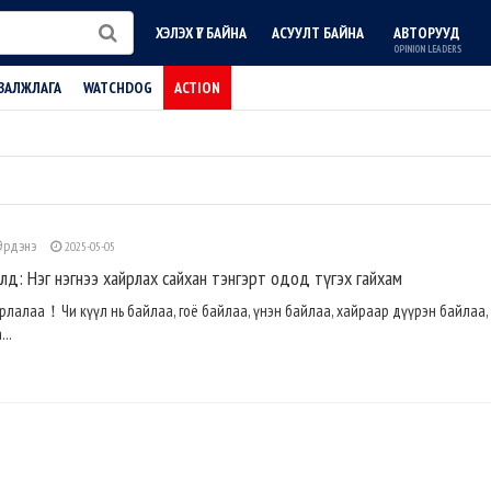
ХЭЛЭХ ҮГ БАЙНА
АСУУЛТ БАЙНА
АВТОРУУД
OPINION LEADERS
ВАЛЖЛАГА
WATCHDOG
ACTION
-Эрдэнэ
2025-05-05
д: Нэг нэгнээ хайрлах сайхан тэнгэрт одод түгэх гайхам
ярлалаа！Чи күүл нь байлаа, гоё байлаа, үнэн байлаа, хайраар дүүрэн байлаа,
..