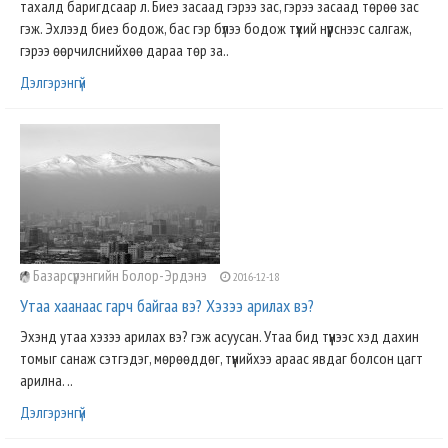
тахалд баригдсаар л. Биеэ засаад гэрээ зас, гэрээ засаад төрөө зас
гэж. Эхлээд биеэ бодож, бас гэр бүлээ бодож түүхий нүүрснээс салгаж,
гэрээ өөрчилснийхөө дараа төр за..
Дэлгэрэнгүй
Базарсүрэнгийн Болор-Эрдэнэ
2016-12-18
Утаа хаанаас гарч байгаа вэ? Хэзээ арилах вэ?
Эхэнд утаа хэзээ арилах вэ? гэж асуусан. Утаа бид түүнээс хэд дахин
томыг санаж сэтгэдэг, мөрөөддөг, түүнийхээ араас явдаг болсон цагт
арилна. ..
Дэлгэрэнгүй