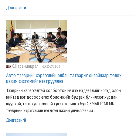
Дэлгэрэнгүй
Х.Наранцацрал
2017-12-14
Авто тээврийн хэрэгслийн албан татварыг онлайнаар төлөх
цахим системийг нэвтрүүллээ
Тээврийн хэрэгсэлтэй холбоотой мэдээ мэдээллийг иргэд олон
нийтэд нэг дороос өгөх боломжийг бүрдүүлэх, үйлчилгээг хурдан
шуурхай, тэгш хүртээмжтэй хүргэх зорилго бүхий SMARTCAR.MN
тээврийн хэрэгслийн нэгдсэн цахим үйлчилгээний ..
Дэлгэрэнгүй