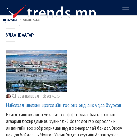
Toggl
naviga
НҮҮР ХУУДАС
УЛААНБААТАР
УЛААНБААТАР
Х.Наранцацрал
2017-12-14
Нийслэлд шилжин ирэгсдийн тоо энэ онд анх удаа буурсан
Нийслэлийн хүн амын механик, хэт өсөлт, Улаанбаатар хотын
агаарын бохирдлын 80 хувийг бий болгодог гэр хорооллын
яндангийн тоо хоёр харилцан шууд хамааралтай байдаг. Энэхүү
нөхцөл байдал нь Монгол Улсын Үндсэн хуулийн Арван зургаа..