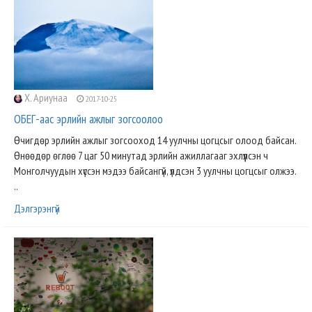
Х. Ариунаа
2017-10-25
ОБЕГ-аас эрлийн ажлыг зогсоолоо
Өчигдөр эрлийн ажлыг зогсооход 14 уулчны цогцсыг олоод байсан.
Өнөөдөр өглөө 7 цаг 50 минутад эрлийн ажиллагааг эхлүүлсэн ч
Монголчуудын хүссэн мэдээ байсангүй, үлдсэн 3 уулчны цогцсыг олжээ.
..
Дэлгэрэнгүй