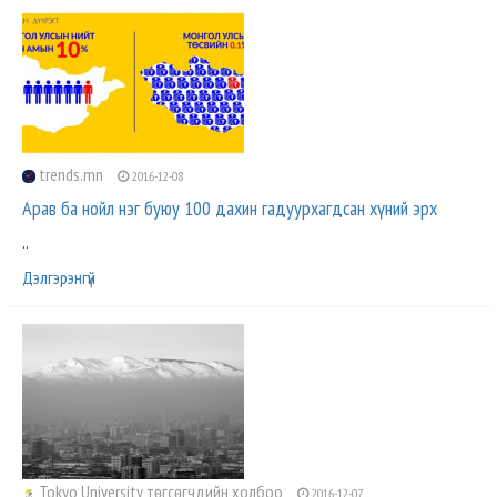
trends.mn
2016-12-08
Арав ба нойл нэг буюу 100 дахин гадуурхагдсан хүний эрх
..
Дэлгэрэнгүй
Tokyo University төгсөгчдийн холбоо
2016-12-07