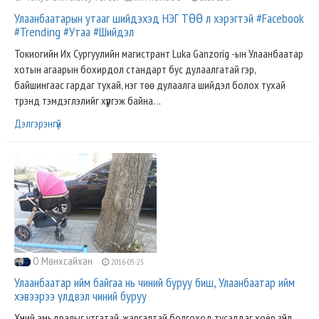
Улаанбаатарын утааг шийдэхэд НЭГ ТӨӨ л хэрэгтэй #Facebook
#Trending #Утаа #Шийдэл
Токиогийн Их Сургуулийн магистрант Luka Ganzorig -ын Улаанбаатар
хотын агаарын бохирдол стандарт бус дулаалгатай гэр,
байшингаас гардаг тухай, нэг төө дулаалга шийдэл болох тухай
трэнд тэмдэглэлийг хүргэж байна. ..
Дэлгэрэнгүй
О.Мөнхсайхан
2016-05-25
Улаанбаатар ийм байгаа нь чиний буруу биш, Улаанбаатар ийм
хэвээрээ үлдвэл чиний буруу
Хүний амьдралыг утгатай, жаргалтай болгоход тусалдаг хоёр зүйл