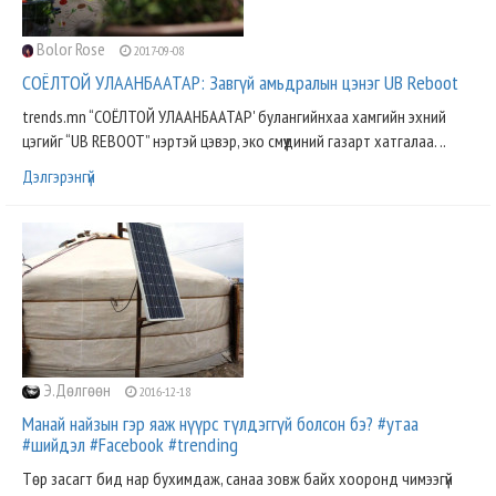
Bolor Rose
2017-09-08
СОЁЛТОЙ УЛААНБААТАР: Завгүй амьдралын цэнэг UB Reboot
trends.mn “СОЁЛТОЙ УЛААНБААТАР' булангийнхаа хамгийн эхний
цэгийг “UB REBOOT” нэртэй цэвэр, эко смүүдиний газарт хатгалаа. ..
Дэлгэрэнгүй
Э.Дөлгөөн
2016-12-18
Манай найзын гэр яаж нүүрс түлдэггүй болсон бэ? #утаа
#шийдэл #Facebook #trending
Төр засагт бид нар бухимдаж, санаа зовж байх хооронд чимээгүй