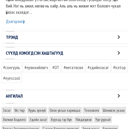
бий. Нэг нь ажил, нөгөө нь хайр. Аль аль нь жижиг мэт боловч чухал
үйлээс эхэлдэг. ..
Дэлгэрэнгүй
ТРЭНД
СҮҮЛД НЭМЭГДСЭН ХАШТАГУУД
#сонгууль
#ерөнхийлөгч
#OT
#мегатөсөл
#эдийнзасаг
#icetop
#eyescool
АНГИЛАЛ
Засаг
Улс төр
Хууль эрхзүй
Олон улсын харилцаа
Технологи
Шинжлэх ухаан
Хөгжил Бодлого
Эдийн засаг
Хүүхэд гэр бүл
Үйлдвэрлэл
Уул уурхай
Бизнес Энтэрпренёршип
Санхүү Хөрөнгө оруулалт
Эрүүл мэнд
Боловсрол