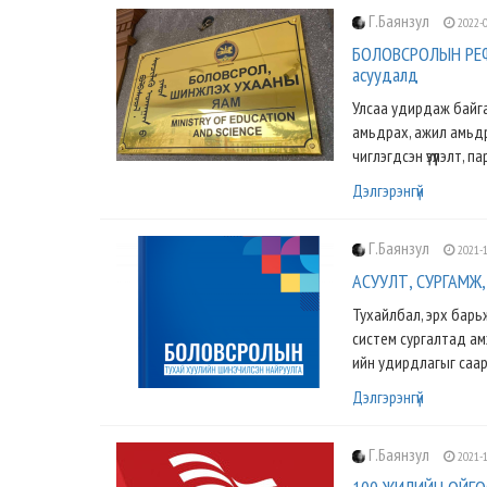
Г.Баянзул
2022-0
БОЛОВСРОЛЫН РЕФОР
асуудалд
Улсаа удирдаж байга
амьдрах, ажил амьдр
чиглэгдсэн үзүүлэлт, па
Дэлгэрэнгүй
Г.Баянзул
2021-1
АСУУЛТ, СУРГАМЖ, 
Тухайлбал, эрх барьж
систем сургалтад амж
ийн удирдлагыг саар
Дэлгэрэнгүй
Г.Баянзул
2021-1