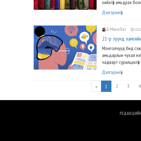
хийхгүй амьдрах болом
Дэлгэрэнгүй
Б.Мөнхбат
2021
21-р зуунд хамгий
Монголчууд бид сэжгээ
амьдарлын чухал нэг
чадварт суралцахгүй 
Дэлгэрэнгүй
2
3
4
«
1
РЕДАКЦИЙ