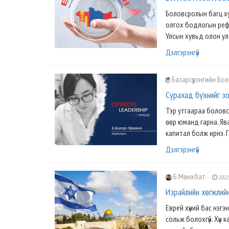
Боловсролын багц хуу
олгох бодлогын рефо
Улсын хувьд олон ул
Дэлгэрэнгүй
Базарсүрэнгийн Бо
Сурахад бүхнийг з
Тэр утгаараа боловс
өөр юманд гарна. Ява
капитал болж ирнэ. Г
Дэлгэрэнгүй
Б.Мөнхбат
2022
Израйлийн хөгжлий
Еврей хүний бас нэг
сольж болохгүй. Хүн 