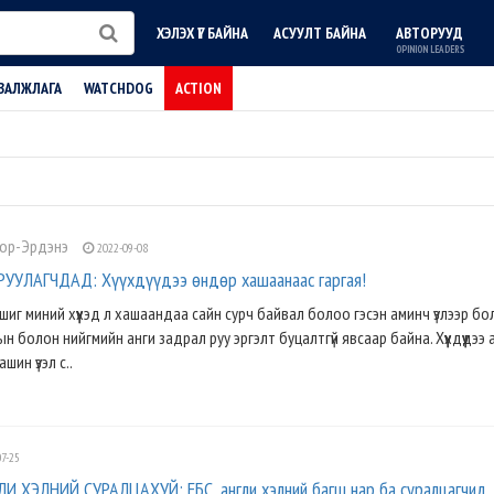
ХЭЛЭХ ҮГ БАЙНА
АСУУЛТ БАЙНА
АВТОРУУД
OPINION LEADERS
ВАЛЖЛАГА
WATCHDOG
ACTION
лор-Эрдэнэ
2022-09-08
УЛАГЧДАД: Хүүхдүүдээ өндөр хашаанаас гаргая!
д шиг миний хүүхэд л хашаандаа сайн сурч байвал болоо гэсэн аминч үзлээр бо
н болон нийгмийн анги задрал руу эргэлт буцалтгүй явсаар байна. Хүүхдүүдээ 
шин үзэл с..
7-25
 ХЭЛНИЙ СУРАЛЦАХУЙ: ЕБС, англи хэлний багш нар ба суралцагчид