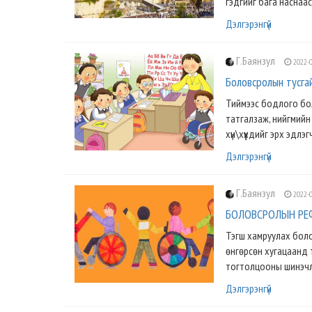
гэдгийг бага наснаас н
Дэлгэрэнгүй
Г.Баянзул
2022-0
Боловсролын тусгай
Тиймээс бодлого бо
татгалзаж, нийгмийн
хүн\хүүхдийг эрх эдлэ
Дэлгэрэнгүй
Г.Баянзул
2022-0
БОЛОВСРОЛЫН РЕФО
Тэгш хамруулах боло
өнгөрсөн хугацаанд 
тогтолцооны шинэчлэ
Дэлгэрэнгүй