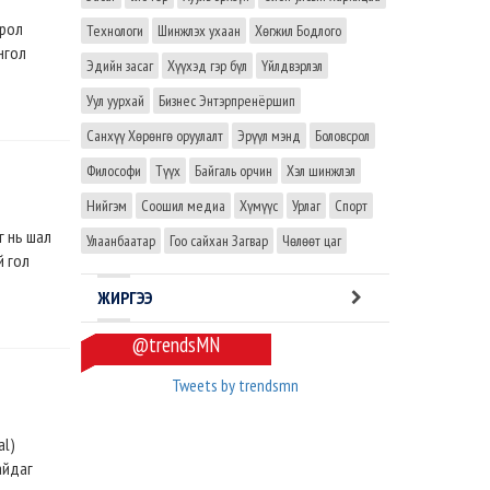
срол
Технологи
Шинжлэх ухаан
Хөгжил Бодлого
нгол
Эдийн засаг
Хүүхэд гэр бүл
Үйлдвэрлэл
Уул уурхай
Бизнес Энтэрпренёршип
Санхүү Хөрөнгө оруулалт
Эрүүл мэнд
Боловсрол
Философи
Түүх
Байгаль орчин
Хэл шинжлэл
Нийгэм
Соошил медиа
Хүмүүс
Урлаг
Спорт
г нь шал
Улаанбаатар
Гоо сайхан Загвар
Чөлөөт цаг
й гол
ЖИРГЭЭ
@trendsMN
Tweets by trendsmn
al)
айдаг