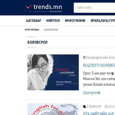
Search
ЦАГЛАБАР
НИЙТЛЭЛ
ИНФОГРАФИК
ЯРИЛЦЛАГА/СУР
НҮҮР ХУУДАС
БОЛОВСРОЛ
БОЛОВСРОЛ
Базарсүрэнгийн Бо
БОДЛОГО БОЛОВСРУ
Орос 3-ын эцэг эхчүү
Монгол Улс хэл соёлы
улсын болон эсвэл ша
Дэлгэрэнгүй
Г.Баянзул
2022-0
БҮХ НИЙТИЙН АНГЛИ