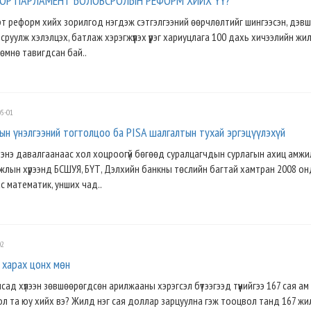
ОР ПАРЛАМЕНТ БОЛОВСРОЛЫН РЕФОРМ ХИЙХ ҮҮ?
 реформ хийх зорилгод нэгдэж сэтгэлгээний өөрчлөлтийг шингээсэн, дэв
руулж хэлэлцэх, батлаж хэрэгжүүлэх үүрэг хариуцлага 100 дахь хичээлийн жи
өмнө тавигдсан бай..
5-01
ын үнэлгээний тогтолцоо ба PISA шалгалтын тухай эргэцүүлэхүй
энэ давалгаанаас хол хоцроогүй бөгөөд суралцагчдын сурлагын ахиц амжи
ажлын хүрээнд БСШУЯ, БҮТ, Дэлхийн банкны төслийн багтай хамтран 2008 он
с математик, унших чад..
02
 харах цонх мөн
сад хүлээн зөвшөөрөгдсөн арилжааны хэрэгсэл бүтээгээд түүнийгээ 167 сая ам
л та юу хийх вэ? Жилд нэг сая доллар зарцуулна гэж тооцвол танд 167 жи