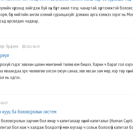
лийн хүрээнд хийгдэж буй хүн бүрт ижил тэгш, чанартай, хүртээмжтэй болов
рм, бүх нийтийн англи хэлний суралцахуйг дэмжих арга хэмжээ зэрэг нь Мо
сад өрсөлдөх чадвар..
лор-Эрдэнэ
2022-06-29
ориул
рохуй гэдэг зөвхөн цалин мөнгөний төлөө юм бишээ. Харин ч бараг гол хэрэ
а яваандаа эрх чөлөөгөө олсон оюун санаа, зөв явсан зам мөр, нэр төр хүни
ол нь эдгээ..
-06-07
н нууц ба боловсролын систем
эн боловсролын зарчим бол ямар ч капиталаар хүний капиталыг (Human Capit
капитал бол яаж ч халдаж болдоггүй мөн юугаар ч сольж болохгүй капитал б