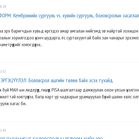
1-28
М: Кембрижийн сургууль vs. хувийн сургууль, боловсролын засагла
а эрх баригчдын хувьд иргэдээ амар амгалан нийгэмд эв найртай зохицон
алын зорилгодоо үнэнч шударга, ёс суртахуунтай байх зан чанарыг эрхэмл
раметрүүдийг нэмэгдүүлэх..
2-22
ЭРГЭЦҮҮЛЭЛ: Боловсрол ашгийн төлөө байх эсэх тухайд
 буй МАН-ын лидерүүд, гишүүд PISA шалгалтаар дамжуулан олон улсын үнэлгээ
илттай нэвтрүүлэх, багш нарт ур чадварын урамшуулал бүхий цалин хөлс олг
уулж хагас би..
1-10