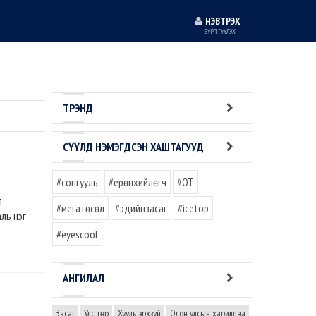
НЭВТРЭХ
БҮРТГҮҮЛЭХ
ТРЭНД
СҮҮЛД НЭМЭГДСЭН ХАШТАГУУД
#сонгууль
#ерөнхийлөгч
#OT
л
#мегатөсөл
#эдийнзасаг
#icetop
аль нэг
#eyescool
АНГИЛАЛ
Засаг
Улс төр
Хууль эрхзүй
Олон улсын харилцаа