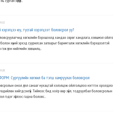
ь сурган хүмүүж..
3-22
 хэрэгцээ юу, тусгай хэрэгцээт боловсрол уу?
ловсруулагчид хөгжлийн бэрхшээлд хандах сөрөг хандлага, хэвшмэл ойлг
 болон хүний эрхэд суурилсан загварыг баримталж хөгжлийн бэрхшээлтэй
гч гэж үзэн нийгмийн зөвшилц..
3-20
РМ: Сургуулийн хөгжил ба тэгш хамруулах боловсрол
всролын онол, үзэл санааг нухацтай хэлэлцэж ойлголцлоо нэгтгэх оролдло
төдийлөн хийгдсэнгүй. Тиймээс бид хоёр өөр зүйл, тодруулбал боловсролын
л гэдэг зүйлээс гадна боловс..