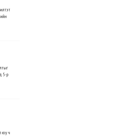
шилтэт
лийн
лтыг
д 5-р
л юу ч