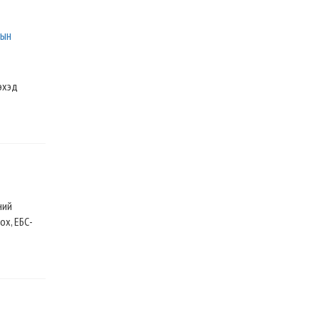
лын
эхэд
ний
ох, ЕБС-