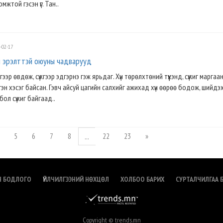
жтой гэсэн үг. Тан..
-02-17
н эрэлттэй оюуны чадварууд
р өвдөж, сүжгээр эдгэрнэ гэж ярьдаг. Хүн төрөлхтөний түүхэнд, сүжиг маргаан
эн хэсэг байсан. Гэвч айсуй цагийн салхийг ажихад хүн өөрөө бодож, шийдэ
бол сүжиг байгаад..
5
6
7
8
22
23
»
...
Н БОДЛОГО
ҮЙЛЧИЛГЭЭНИЙ НӨХЦӨЛ
ХОЛБОО БАРИХ
СУРТАЛЧИЛГАА 
Copyright © trends.mn