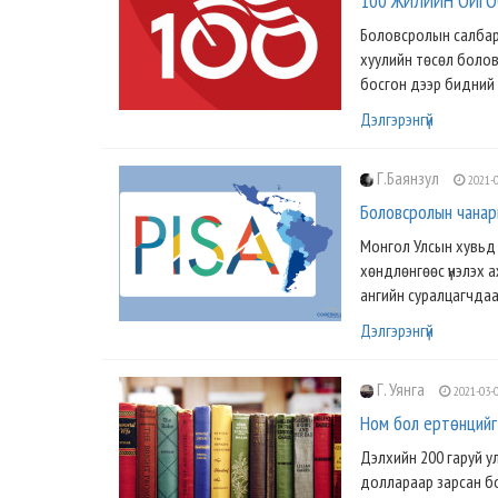
100 ЖИЛИЙН ОЙГО
Боловсролын салбарт
хуулийн төсөл боловс
босгон дээр бидний 
Дэлгэрэнгүй
Г.Баянзул
2021-0
Боловсролын чанар
Монгол Улсын хувьд 
хөндлөнгөөс үнэлэх 
ангийн суралцагчдаа
Дэлгэрэнгүй
Г. Уянга
2021-03-
Ном бол ертөнцийг
Дэлхийн 200 гаруй ул
доллараар зарсан бо