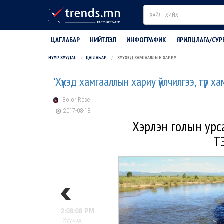
Search
ЦАГЛАБАР
НИЙТЛЭЛ
ИНФОГРАФИК
ЯРИЛЦЛАГА/СУР
НҮҮР ХУУДАС
ЦАГЛАБАР
'ХҮҮХЭД ХАМГААЛЛЫН ХАРИУ ҮЙЛЧИЛГЭЭ, ТҮР ХАМГААЛАХ БАЙР” БАЙГУУЛНА
'Хүүхэд хамгааллын хариу үйлчилгээ, түр 
Bolor Rose
2017-08-18
Хэрлэн голын урс
Т
2:08:08 PM
“Хүүхэд