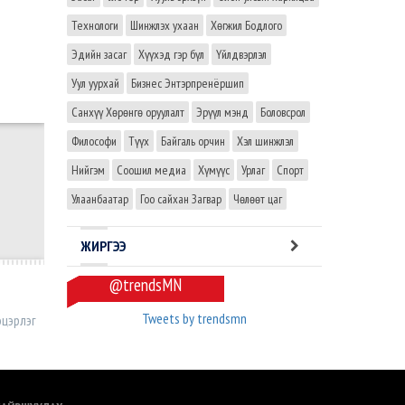
Технологи
Шинжлэх ухаан
Хөгжил Бодлого
Эдийн засаг
Хүүхэд гэр бүл
Үйлдвэрлэл
Уул уурхай
Бизнес Энтэрпренёршип
Санхүү Хөрөнгө оруулалт
Эрүүл мэнд
Боловсрол
Философи
Түүх
Байгаль орчин
Хэл шинжлэл
Нийгэм
Соошил медиа
Хүмүүс
Урлаг
Спорт
Улаанбаатар
Гоо сайхан Загвар
Чөлөөт цаг
ЖИРГЭЭ
@trendsMN
Tweets by trendsmn
эцэрлэг