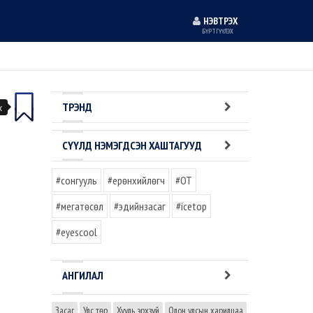
НЭВТРЭХ
БҮРТГҮҮЛЭХ
ТРЭНД
х
СҮҮЛД НЭМЭГДСЭН ХАШТАГУУД
#сонгууль
#ерөнхийлөгч
#OT
#мегатөсөл
#эдийнзасаг
#icetop
#eyescool
АНГИЛАЛ
Засаг
Улс төр
Хууль эрхзүй
Олон улсын харилцаа