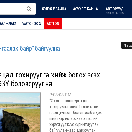
ХЭЛЭХ ҮГ БАЙНА
АСУУЛТ БАЙНА
АВТОРУУД
OPINION LEADERS
ВАЛЖЛАГА
WATCHDOG
ACTION
Дага
хамгаалах байр” байгуулна
ацад тохируулга хийж болох эсэх
ЭЗҮ боловсруулна
2:08:08 PM
“Хэрлэн голын урсацын
тохируулга хийх” боломжтой
гэсэн дүгнэлт болон холбогдох
шийдвэр нь гарснаар төслийг
хэрэгжүүлж, ус хуримтлуулах
байгууламжаар дамжуулан