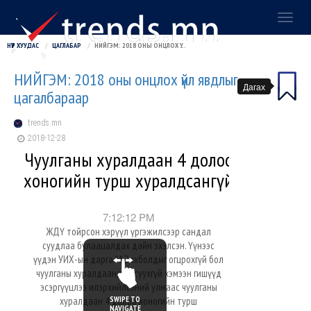
Toggl
naviga
НҮҮР ХУУДАС
ЦАГЛАБАР
НИЙГЭМ: 2018 ОНЫ ОНЦЛОХ ҮЙЛ ЯВДЛЫГ ЦАГАЛБАРААР
НИЙГЭМ: 2018 оны онцлох үйл явдлыг
Дагах
цагалбараар
trends.mn
2018-12-28
Чуулганы хуралдаан 4 долоо
хоногийн турш хуралдсангүй
7:12:12 PM
ЖДҮ тойрсон хэрүүл үргэжилсээр сандал
суудлаа булаацалдах дайн эхэлсэн. Үүнээс
үүдэн УИХ-ын дарга М.Энхболдыг огцрохгүй бол
чуулганы хуралдаандаа суухгүй хэмээн гишүүд
эсэргүүцлээ илэрхийлсэний улмаас чуулганы
SWIPE TO
хуралдаан 4 долоо хоногийн турш
NAVIGATE