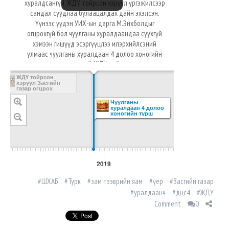
хуралдсангүй. ЖДҮ тойрсон хэрүүл үргэжилсээр
сандал суудлаа булаацалдах дайн эхэлсэн.
Үүнээс үүдэн УИХ-ын дарга М.Энхболдыг
огцрохгүй бол чуулганы хуралдаандаа суухгүй
хэмээн гишүүд эсэргүүцлээ илэрхийлсэний
улмаас чуулганы хуралдаан 4 долоо хоногийн
турш хуралдсангүй. ЖДҮ тойрсон хэрүүл
үргэжилсээр сандал суудлаа булаацалдах дайн
ЖДҮ тойрсон
хэрүүл Засгийн
эхэлсэн. Үүнээс үүдэн УИХ-ын дарга
газар огцрох
М.Энхболдыг огцрохгүй бол чуулганы
асуудлыг дагуулав
Чуулганы
хуралдаандаа суухгүй хэмээн гишүүд
хуралдаан 4 долоо
хоногийн турш
эсэргүүцлээ илэрхийлсэний улмаас чуулганы
хуралдсангүй
хуралдаан 4 долоо хоногийн турш
ан
лж
хуралдсангүй.
САР
2 САР
2019
#ШХАБ
#Турк
#зам тээврийн яам
#үер
#Засгийн газар
#уралдаанч
#дцс4
#ЖДҮ
Comment
0