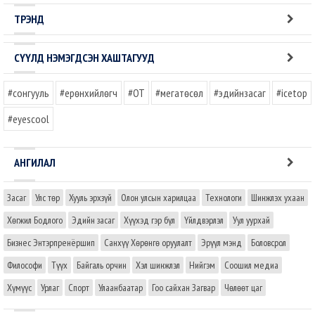
ТРЭНД
СҮҮЛД НЭМЭГДСЭН ХАШТАГУУД
#сонгууль
#ерөнхийлөгч
#OT
#мегатөсөл
#эдийнзасаг
#icetop
#eyescool
АНГИЛАЛ
Засаг
Улс төр
Хууль эрхзүй
Олон улсын харилцаа
Технологи
Шинжлэх ухаан
Хөгжил Бодлого
Эдийн засаг
Хүүхэд гэр бүл
Үйлдвэрлэл
Уул уурхай
Бизнес Энтэрпренёршип
Санхүү Хөрөнгө оруулалт
Эрүүл мэнд
Боловсрол
Философи
Түүх
Байгаль орчин
Хэл шинжлэл
Нийгэм
Соошил медиа
Хүмүүс
Урлаг
Спорт
Улаанбаатар
Гоо сайхан Загвар
Чөлөөт цаг