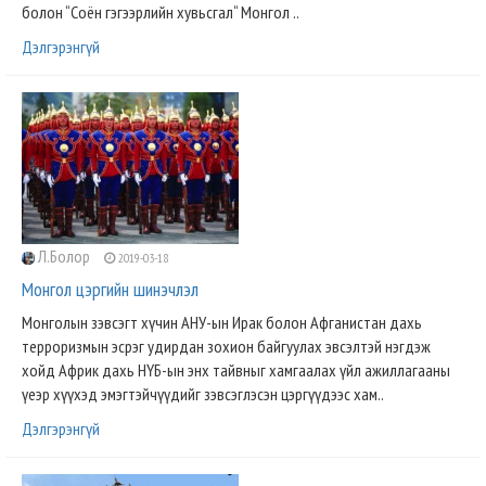
болон “Соён гэгээрлийн хувьсгал“ Монгол ..
Дэлгэрэнгүй
Л.Болор
2019-03-18
Монгол цэргийн шинэчлэл
Монголын зэвсэгт хүчин АНУ-ын Ирак болон Афганистан дахь
терроризмын эсрэг удирдан зохион байгуулах эвсэлтэй нэгдэж
хойд Африк дахь НҮБ-ын энх тайвныг хамгаалах үйл ажиллагааны
үеэр хүүхэд эмэгтэйчүүдийг зэвсэглэсэн цэргүүдээс хам..
Дэлгэрэнгүй