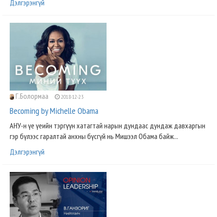
Дэлгэрэнгүй
Г.Болормаа
2018-12-23
Becoming by Michelle Obama
АНУ-н үе үеийн тэргүүн хатагтай нарын дундаас дундаж давхаргын
гэр бүлээс гаралтай анхны бүсгүй нь Мишээл Обама байж...
Дэлгэрэнгүй