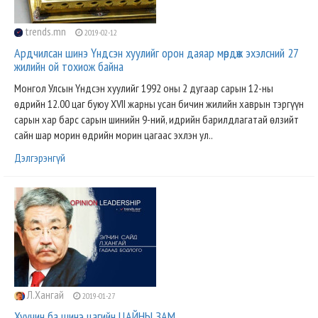
trends.mn
2019-02-12
Ардчилсан шинэ Үндсэн хуулийг орон даяар мөрдөж эхэлсний 27
жилийн ой тохиож байна
Монгол Улсын Үндсэн хуулийг 1992 оны 2 дугаар сарын 12-ны
өдрийн 12.00 цаг буюу XVII жарны усан бичин жилийн хаврын тэргүүн
сарын хар барс сарын шинийн 9-ний, идрийн барилдлагатай өлзийт
сайн шар морин өдрийн морин цагаас эхлэн ул..
Дэлгэрэнгүй
Л.Хангай
2019-01-27
Хуучин ба шинэ цагийн ЦАЙНЫ ЗАМ