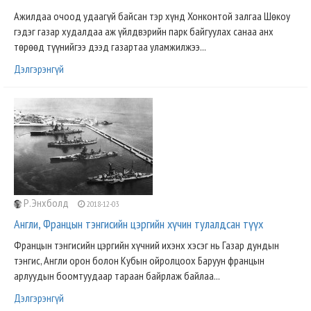
Ажилдаа очоод удаагүй байсан тэр хүнд Хонконтой залгаа Шөкоу
гэдэг газар худалдаа аж үйлдвэрийн парк байгуулах санаа анх
төрөөд түүнийгээ дээд газартаа уламжилжээ...
Дэлгэрэнгүй
Р.Энхболд
2018-12-03
Англи, Францын тэнгисийн цэргийн хүчин тулалдсан түүх
Францын тэнгисийн цэргийн хүчний ихэнх хэсэг нь Газар дундын
тэнгис, Англи орон болон Кубын ойролцоох Баруун францын
арлуудын боомтуудаар тараан байрлаж байлаа...
Дэлгэрэнгүй