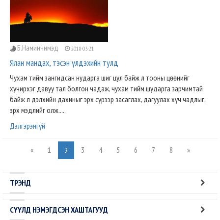
Б.Наминчимэд
2018-03-21
Ялан мандах, тэсэн үлдэхийн тулд
Чухам тийм зангидсан нударга шиг цул байж л тооны цөөнийг
хүчирхэг давуу тал болгон чадаж, чухам тийм шударга зарчимтай
байж л дэлхийн дахиныг эрх сүрээр засаглах, дагуулах хүч чадлыг,
эрх мэдлийг олж.....
Дэлгэрэнгүй
«
1
3
4
5
6
7
8
»
2
ТРЭНД
СҮҮЛД НЭМЭГДСЭН ХАШТАГУУД