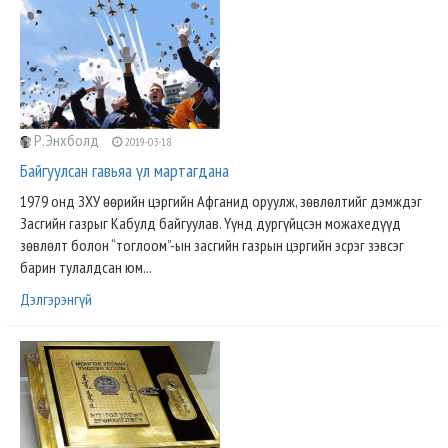
Р.Энхболд
2019-03-18
Байгуулсан гавьяа үл мартагдана
1979 онд ЗХУ өөрийн цэргийн Афганид оруулж, зөвлөлтийг дэмждэг
Засгийн газрыг Кабулд байгуулав. Үүнд дургүйцсэн можахедүүд
зөвлөлт болон “тоглоом”-ын засгийн газрын цэргийн эсрэг зэвсэг
барин тулалдсан юм...
Дэлгэрэнгүй