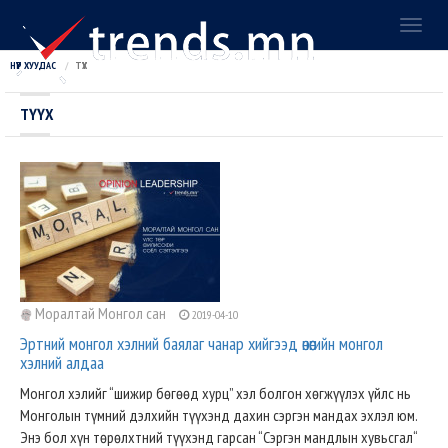
Toggl
naviga
НҮҮР ХУУДАС
ТҮҮХ
ТҮҮХ
Моралтай Монгол сан
2019-04-10
Эртний монгол хэлний баялаг чанар хийгээд өнөөгийн монгол
хэлний алдаа
Монгол хэлийг “шижир бөгөөд хурц” хэл болгон хөгжүүлэх үйлс нь
Монголын түмний дэлхийн түүхэнд дахин сэргэн мандах эхлэл юм.
Энэ бол хүн төрөлхтний түүхэнд гарсан “Сэргэн мандлын хувьсгал“