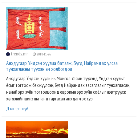
trends.mn
2018-11-26
Анхдугаар Үндсэн хуулиа баталж, Бүгд Найрамдах улсаа
тунхагласны түүхэн ач холбогдол
Анхдугаар Үндсэн хууль нь Монгол Улсын түүхэнд Үндсэн хуульт
ёсыг тогтоож бэхжүүлсэн, Бүгд Найрамдах засаглалыг тунхагласан,
манай эрх зүйн тогтолцоонд европын эрх зүйн соёлыг нэвтрүүлж
хөгжлийн шинэ шатанд гаргасан анхдагч эх сур..
Дэлгэрэнгүй