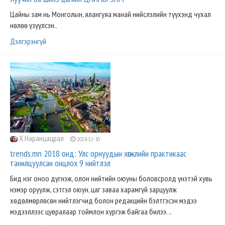
Цайны зам нь Монголын, ялангуяа манай нийслэлийн түүхэнд чухал
нөлөө үзүүлсэн..
Дэлгэрэнгүй
Х.Наранцацрал
2018-12-30
trends.mn 2018 онд: Улс орнуудын хөгжлийн практикаас
танилцуулсан онцлох 9 нийтлэл
Бид нэг оноо дүгнэж, олон нийтийн оюуны боловсролд үнэтэй хувь
нэмэр оруулж, сэтгэл оюун, цаг заваа харамгүй зарцуулж
хөдөлмөрлөсөн нийтлэгчид болон редакцийн бэлтгэсэн мэдээ
мэдээллээс цувралаар тоймлон хүргэж байгаа билээ. ..