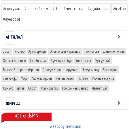
#сонгууль
#ерөнхийлөгч
#OT
#мегатөсөл
#эдийнзасаг
#icetop
#eyescool
АНГИЛАЛ
Засаг
Улс төр
Хууль эрхзүй
Олон улсын харилцаа
Технологи
Шинжлэх ухаан
Хөгжил Бодлого
Эдийн засаг
Хүүхэд гэр бүл
Үйлдвэрлэл
Уул уурхай
Бизнес Энтэрпренёршип
Санхүү Хөрөнгө оруулалт
Эрүүл мэнд
Боловсрол
Философи
Түүх
Байгаль орчин
Хэл шинжлэл
Нийгэм
Соошил медиа
Хүмүүс
Урлаг
Спорт
Улаанбаатар
Гоо сайхан Загвар
Чөлөөт цаг
ЖИРГЭЭ
@trendsMN
Tweets by trendsmn