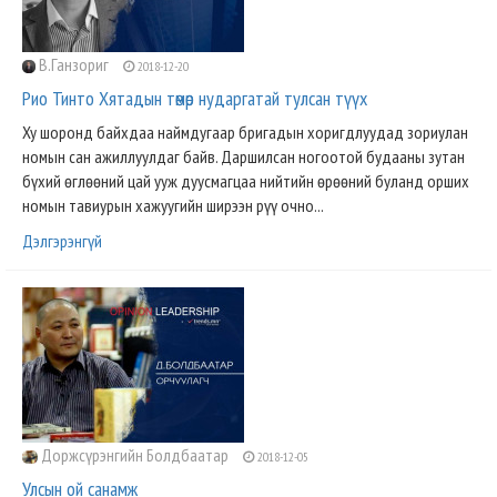
В.Ганзориг
2018-12-20
Рио Тинто Хятадын төмөр нударгатай тулсан түүх
Ху шоронд байхдаа наймдугаар бригадын хоригдлуудад зориулан
номын сан ажиллуулдаг байв. Даршилсан ногоотой будааны зутан
бүхий өглөөний цай ууж дуусмагцаа нийтийн өрөөний буланд орших
номын тавиурын хажуугийн ширээн рүү очно...
Дэлгэрэнгүй
Доржсүрэнгийн Болдбаатар
2018-12-05
Улсын ой санамж