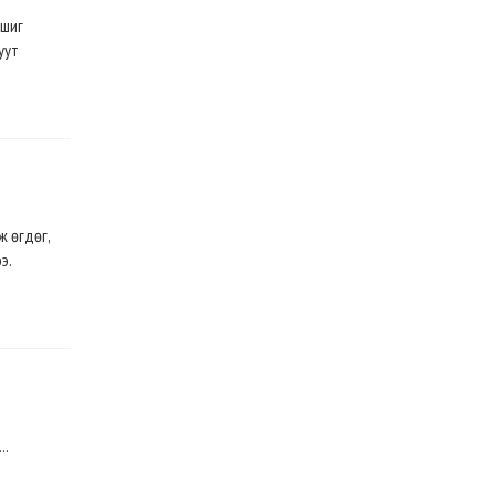
 шиг
уут
ж өгдөг,
э.
..