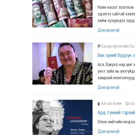
Наян насыг зооглож 
эдэлгээ сайтай хэвл
хийж хүзүүндээ зүүдэ
Дэлгэрэнгүй
Базарсүрэнгийн Б
Бөх хүний бүдүүн 
Аса, Хакухо нар шиг
үнэт зүйл нь үнэгүйд
хөөрхий монголчууды
Дэлгэрэнгүй
Алтан Алим
2020
Ард түмний тархий
Олон нийтийн мэдээл
Дэлгэрэнгүй