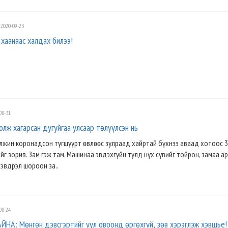
2020-09-23
хаанаас халдах билээ!
08-31
лж хагарсан дугуйгаа улсаар төлүүлсэн нь
өлжин коронадсон түгшүүрт өвлөөс зулраад хайртай бүхнээ аваад хотоос 3
ийг зорив. Зам гэж там. Машинаа эвдэхгүйн тулд нүх сүвийг тойрон, замаа а
 эвдрэл шороон за..
08-24
ЙНА: Мөнгөн дэвсгэртийг уул овоонд өргөхгүй, зөв хэрэглэж хэвшье!