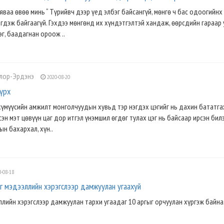
яваа өвөө минь “ Түрийвч дээр үед элбэг байсангүй, мөнгө ч бас одоогийнх
эгдэж байгаагүй. Гэхдээ мөнгөнд их хүндэтгэлтэй хандаж, өөрсдийн гараар 
г, баадагнан ороож ..
олор-Эрдэнэ
2020-08-20
зүрх
 хүмүүсийн амжилт монголчуудын хувьд тэр нэгдэх цэгийг нь дахин бататга
сэн мэт цөвүүн цаг дор итгэл үнэмшил өгдөг тулах цэг нь байсаар ирсэн билэ
н бахархал, хүн..
-08-18
г мэдээллийн хэрэгслээр дамжуулан угаахуй
лийн хэрэгслээр дамжуулан тархи угаадаг 10 аргыг орчуулан хүргэж байна.