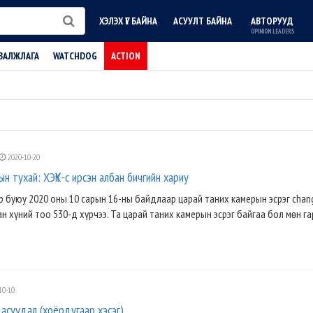
ХЭЛЭХ ҮГ БАЙНА
АСУУЛТ БАЙНА
АВТОРУУД
OPINION LEADERS
ВАЛЖЛАГА
WATCHDOG
ACTION
2020-10-20
н тухай: ХЭҮК-с ирсэн албан бичгийн хариу
буюу 2020 оны 10 сарын 16-ны байдлаар царай таних камерын эсрэг chan
ан хүний тоо 530-д хүрчээ. Та царай таних камерын эсрэг байгаа бол мөн га
10-10
асуудал (хоёрдугаар хэсэг)