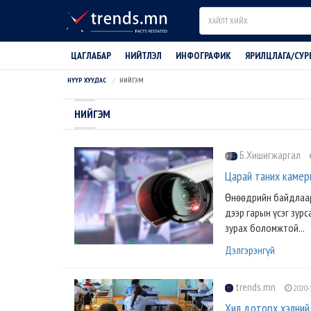
Search
ЦАГЛАБАР
НИЙТЛЭЛ
ИНФОГРАФИК
ЯРИЛЦЛАГА/СУР
НҮҮР ХУУДАС
НИЙГЭМ
НИЙГЭМ
Б.Хишигжаргал
Царай таних камеры
Өнөөдрийн байдлаар 
дээр гарын үсэг зурс
зурах боломжтой...
Дэлгэрэнгүй
trends.mn
2020-
Хил доторх хэлний 