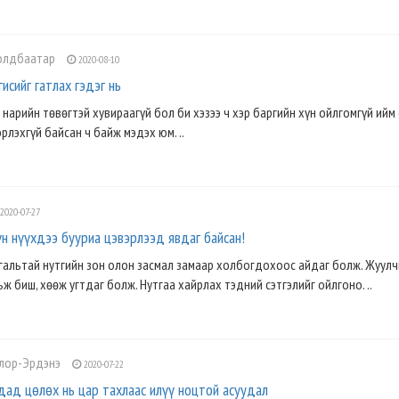
олдбаатар
2020-08-10
исийг гатлах гэдэг нь
нарийн төвөгтэй хувираагүй бол би хэзээ ч хэр баргийн хүн ойлгомгүй ийм
рлэхгүй байсан ч байж мэдэх юм. ..
2020-07-27
н нүүхдээ бууриа цэвэрлээд явдаг байсан!
гальтай нутгийн зон олон засмал замаар холбогдохоос айдаг болж. Жуулч
 биш, хөөж угтдаг болж. Нутгаа хайрлах тэдний сэтгэлийг ойлгоно. ..
олор-Эрдэнэ
2020-07-22
дад цөлөх нь цар тахлаас илүү ноцтой асуудал