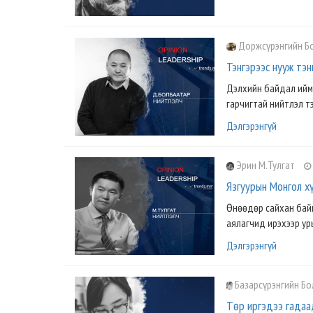
Доржсүрэнгийн Б
Тэнгэрээс нууж тэнг
Дэлхийн байдал ийм 
гарчигтай нийтлэл тэ
Дэлгэрэнгүй
Эрин М.Тулгат
Язгуурын Монгол хү
Өнөөдөр сайхан бай
аялагчид ирэхээр урьж
Дэлгэрэнгүй
Базарсүрэнгийн Б
Төр иргэдээ гадаа