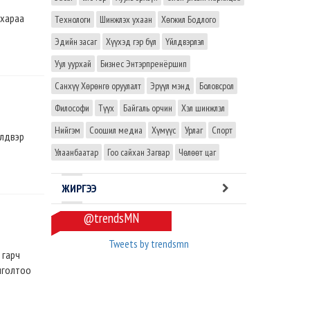
 хараа
Технологи
Шинжлэх ухаан
Хөгжил Бодлого
Эдийн засаг
Хүүхэд гэр бүл
Үйлдвэрлэл
Уул уурхай
Бизнес Энтэрпренёршип
Санхүү Хөрөнгө оруулалт
Эрүүл мэнд
Боловсрол
Философи
Түүх
Байгаль орчин
Хэл шинжлэл
Нийгэм
Соошил медиа
Хүмүүс
Урлаг
Спорт
йлдвэр
Улаанбаатар
Гоо сайхан Загвар
Чөлөөт цаг
ЖИРГЭЭ
@trendsMN
Tweets by trendsmn
 гарч
лголтоо