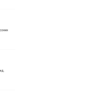
 сонин
ид,