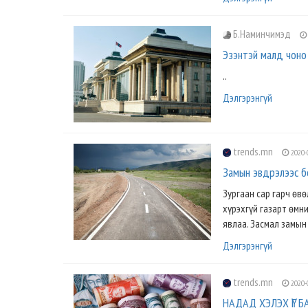
Б.Наминчимэд
Эзэнтэй малд чоно 
..
Дэлгэрэнгүй
trends.mn
2020-
Замын эвдрэлээс бо
Зургаан сар гарч өв
хүрэхгүй газарт өмн
явлаа. Засмал замын
Дэлгэрэнгүй
trends.mn
2020-
НАДАД ХЭЛЭХ ҮГ БА