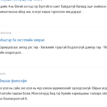
хдийн 4 нь Өлгий хотод гэр бүлтэйгээ хамт байдаггүй бөгөөд эцэг эхийнхээ
амаатныхаа айлд аль эсэхүл хашаа түрээслэн амьдардаг ..
2020-10-06
нбаатар ба системийн хямрал
Хариуцлагаас ангид улс төр - Хөгжлийн тууштай бодлогогүй дампуу төр - Ү
ийн хоцрогдол...
10-05
й бяцхан философи
э үзэл нь сайн, энэ үзэл нь муу хэмээн шүүмжлэхийг оролдсонгүй. Ойрын үед
 толгойн гашлан болж, Монголчууд бид гэр бүлийн харилцааны талаарх ой
рх боловсролтой б..