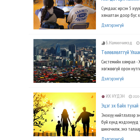
Сумдаас ирсэн 5 хүү
хяналтан доор бус х
Дэлгэрэнгүй
Б.Наминчимэд
Төлөвлөлтгүй Улаа
Системийн хямрал - 
хөгжөөгүй орон нутг
Дэлгэрэнгүй
ИХ НҮДЭН
2020-
Эцэг эх байх туха
Энэхүү нийтлэлээр эн
буй хүнд мэдээнүүд
шинэчилж, энэ талаа
Дэлгэрэнгүй