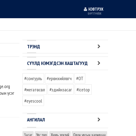
НЭВТРЭХ
БҮРТГҮҮЛЭХ
ТРЭНД
СҮҮЛД НЭМЭГДСЭН ХАШТАГУУД
#сонгууль
#ерөнхийлөгч
#OT
ge.org
#мегатөсөл
#эдийнзасаг
#icetop
рын үсэг
#eyescool
АНГИЛАЛ
Засаг
Улс төр
Хууль эрхзүй
Олон улсын харилцаа