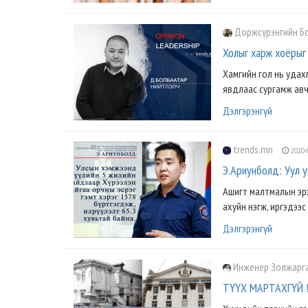
Доржсүрэнгийн Б
Холыг харж хоёрыг 
Хамгийн гол нь удах
явдлаас сургамж авч
Дэлгэрэнгүй
trends.mn
2020-
Э.Ариунболд: Уул 
Ашигт малтмалын эрэ
ахуйн нэгж, иргэдээс
Дэлгэрэнгүй
Инженер Золжарг
ТҮҮХ МАРТАХГҮЙ 