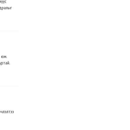
мүүс
ьдралыг
 юм.
уртай.
эчлэлтээ