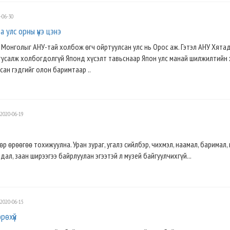
-06-30
а улс орны үнэ цэнэ
Монголыг АНУ-тай холбож өгч ойртуулсан улс нь Орос аж. Гэтэл АНУ Хята
усалж холбогдолгүй Японд хүсэлт тавьснаар Япон улс манай шилжилтийн
сан гэдгийг олон баримтаар ..
2020-06-19
р өрөөгөө тохижуулна. Уран зураг, угалз сийлбэр, чихмэл, наамал, баримал,
дал, заан ширээгээ байрлуулан эгээтэй л музей байгуулчихгүй...
2020-06-15
рөхүй