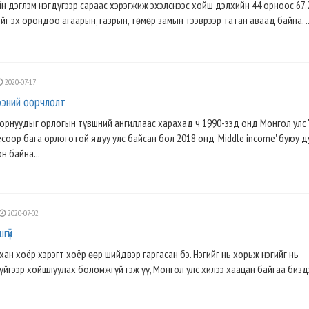
н дэглэм нэгдүгээр сараас хэрэгжиж эхэлснээс хойш дэлхийн 44 орноос 67,
йг эх орондоо агаарын, газрын, төмөр замын тээврээр татан аваад байна. .
2020-07-17
ээний өөрчлөлт
орнуудыг орлогын түвшний ангиллаас харахад ч 1990-ээд онд Монгол улс 
ёсоор бага орлоготой ядуу улс байсан бол 2018 онд 'Middle income' буюу 
н байна...
2020-07-02
гүй
ан хоёр хэрэгт хоёр өөр шийдвэр гаргасан бэ. Нэгийг нь хорьж нэгийг нь
үйгээр хойшлуулах боломжгүй гэж үү, Монгол улс хилээ хаацан байгаа биздэ