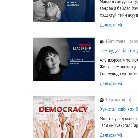
Манайд гишүүний тус
зөндөө л байдаг. Хэ
мэдэхгүй, тийм асууд
Дэлгэрэнгүй
Ч.Бат-Уянга
202
Том худал ба Том 
Аль дээрээс л монго
Жинхэнэ Монгол хүн,
Сонгуульд хүртэл 'жи
Дэлгэрэнгүй
Э.Хуншагай
202
Хувьсгал хийх эрх 
Монгол улс дэлхийн 
“ардын хувьсгал”, “а
Дэлгэрэнгүй