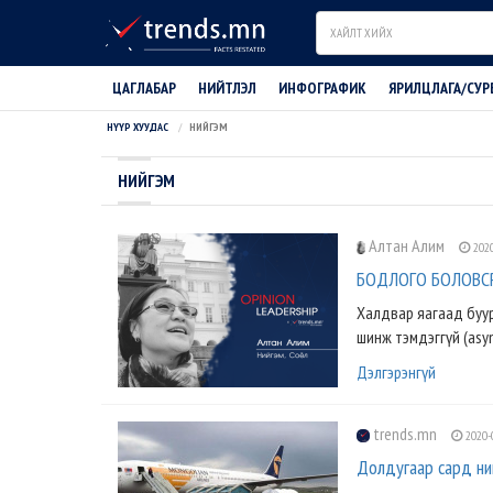
Search
ЦАГЛАБАР
НИЙТЛЭЛ
ИНФОГРАФИК
ЯРИЛЦЛАГА/СУР
НҮҮР ХУУДАС
НИЙГЭМ
НИЙГЭМ
Алтан Алим
2020
БОДЛОГО БОЛОВСРУ
Халдвар яагаад буур
шинж тэмдэггүй (asy
Дэлгэрэнгүй
trends.mn
2020-
Долдугаар сард ний