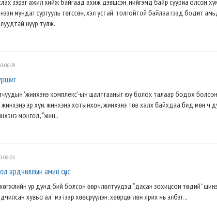
лах зэрэг ажил хийж байгаад ахиж дэвшсэн, нийгэмд байр сууриа олсон хү
чнээн мундаг сургууль төгссөн, хэл устай, толгойтой байлаа гээд бодит ам
луудтай нүүр тулж..
0-06-09
уршиг
лчуудын 'жинхэнэ комплекс'-ын шалтгааныг юу болох талаар бодох болсон
 жинхэнэ эр хүн, жинхэнэ хотынхон, жинхэнэ төв халх байхдаа бид мөн ч д
нхэнэ монгол', “жин..
0-06-08
бол ардчиллын амин сүнс
хөгжлийн үр дүнд бий болсон өөрчлөлтүүдэд “дасан зохицсон төдий” шин
рдчилсан хувьсгал” мэтээр хөөсрүүлэн, хөөрцөглөн ярих нь элбэг...