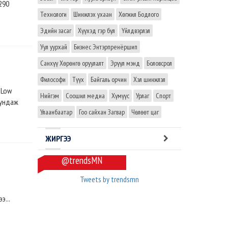
290
.
Технологи
Шинжлэх ухаан
Хөгжил Бодлого
Эдийн засаг
Хүүхэд гэр бүл
Үйлдвэрлэл
Уул уурхай
Бизнес Энтэрпренёршип
Санхүү Хөрөнгө оруулалт
Эрүүл мэнд
Боловсрол
Философи
Түүх
Байгаль орчин
Хэл шинжлэл
'Low
Нийгэм
Соошил медиа
Хүмүүс
Урлаг
Спорт
дундаж
Улаанбаатар
Гоо сайхан Загвар
Чөлөөт цаг
ЖИРГЭЭ
@trendsMN
Tweets by trendsmn
э...