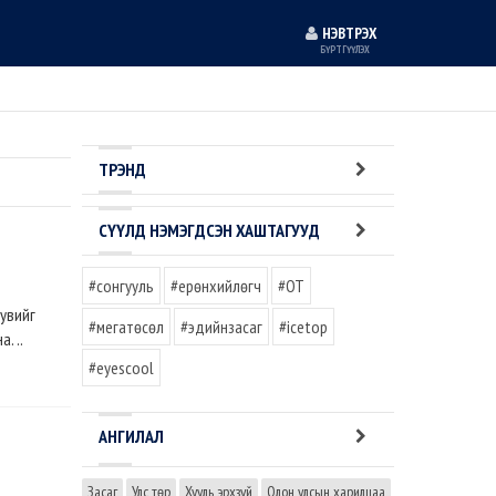
НЭВТРЭХ
БҮРТГҮҮЛЭХ
ТРЭНД
СҮҮЛД НЭМЭГДСЭН ХАШТАГУУД
#сонгууль
#ерөнхийлөгч
#OT
увийг
#мегатөсөл
#эдийнзасаг
#icetop
. ..
#eyescool
АНГИЛАЛ
Засаг
Улс төр
Хууль эрхзүй
Олон улсын харилцаа