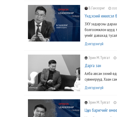
В.Ганзориг
2020
Үндэсний ижилсэл б
ЗХУ задарсны дараа 
болгоомжлон шууд т
үеийг давахад тусал
Дэлгэрэнгүй
Эрин М.Тулгат
Дарга зан
Алба авсан эхний өдө
сувинерүүд. Хаан сан
Дэлгэрэнгүй
Эрин М.Тулгат
Цүнх баригчийг өмөө