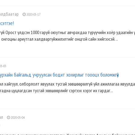
олдбаатар
2020-05-17
сэтгэе!
гүй Орост үлдсэн 1000 гаруй оюутныг авчрахдаа түрүүчийн хоёр удаагийн 
 онгоцны ариутгал халдваргүйжилэлтийг онцгой сайн хийгээсэй. ..
05-05
уурхайн байгальд учруулсан бодит хохирлыг тоооцх боломжгүй
л хайгуул, олборлолт явуулах тусгай зөвшөөрөлгүй үйл ажиллагаа явуулда
 гадна цуцлагдсан тусгай зөвшөөрлийг сэргээх хэрэг их гардаг...
ал
2020-05-04
!