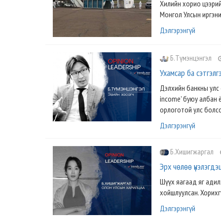
Хилийн хорио цээрий
Монгол Улсын иргэни
Дэлгэрэнгүй
Б.Түмэнцэнгэл
Ухамсар ба сэтгэлг
Дэлхийн банкны улс 
income' буюу албан 
орлоготой улс болсо
Дэлгэрэнгүй
Б.Хишигжаргал
Эрх чөлөө үнэлэгдэш
Шүүх яагаад яг адилх
хойшлуулсан. Хорихг
Дэлгэрэнгүй