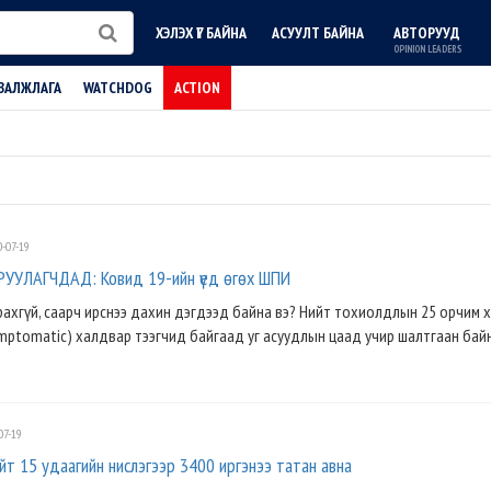
ХЭЛЭХ ҮГ БАЙНА
АСУУЛТ БАЙНА
АВТОРУУД
OPINION LEADERS
ВАЛЖЛАГА
WATCHDOG
ACTION
-07-19
УЛАГЧДАД: Ковид 19-ийн үед өгөх ШПИ
ахгүй, саарч ирснээ дахин дэгдээд байна вэ? Нийт тохиолдлын 25 орчим х
mptomatic) халдвар тээгчид байгаад уг асуудлын цаад учир шалтгаан байна
07-19
т 15 удаагийн нислэгээр 3400 иргэнээ татан авна