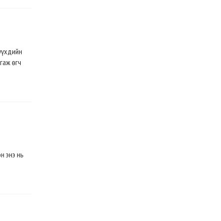
хүүхдийн
гаж өгч
н энэ нь