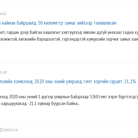
04-02
ил найман байршилд 50 километр замыг хийхээр төлөвлөсөн
элт, гарцан дээр байгаа хашлагыг хэвтүүлээд зөвхөн дугуй унахаас гадна 
оломжтой, хөгжлийн бэрхшээлтэй, тэргэнцэртэй хүмүүсийн зорчих замыг хан
03-30
лийн хэмжээнд 2020 оны эхний улиралд гэмт хэргийн гаралт 21,1%
энд 2020 оны эхний 1 дүгээр улирлын байдлаар 5260 гэмт хэрэг бүртгэгдсэ
 харьцуулахад -21.1 хувиар буурсан байна...
2020-03-28