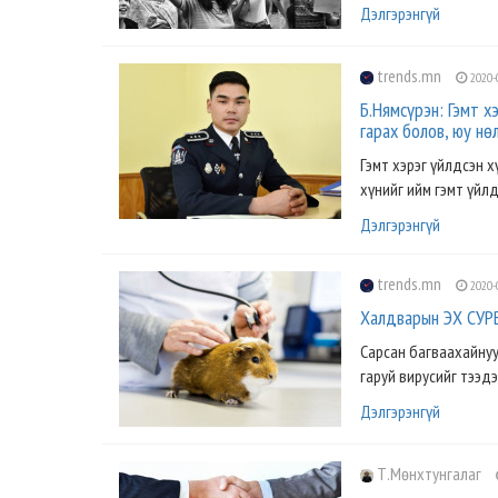
Дэлгэрэнгүй
trends.mn
2020-
Б.Нямсүрэн: Гэмт х
гарах болов, юу нө
Гэмт хэрэг үйлдсэн х
хүнийг ийм гэмт үйл
Дэлгэрэнгүй
trends.mn
2020-
Халдварын ЭХ СУР
Сарсан багваахайнуу
гаруй вирусийг тээдэг.
Дэлгэрэнгүй
Т.Мөнхтунгалаг