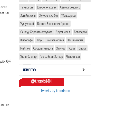
аасаа
Технологи
Шинжлэх ухаан
Хөгжил Бодлого
хэллэг
Эдийн засаг
Хүүхэд гэр бүл
Үйлдвэрлэл
Уул уурхай
Бизнес Энтэрпренёршип
Санхүү Хөрөнгө оруулалт
Эрүүл мэнд
Боловсрол
Философи
Түүх
Байгаль орчин
Хэл шинжлэл
Нийгэм
Соошил медиа
Хүмүүс
Урлаг
Спорт
Улаанбаатар
Гоо сайхан Загвар
Чөлөөт цаг
уулж буй
ЖИРГЭЭ
@trendsMN
Tweets by trendsmn
 нэгэнт