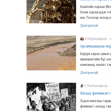
Баялгийн хараал (Res
болж хараагддаг гэх 
юм. Тэгэхээр энэхүү 
Дэлгэрэнгүй
Х.Наранцацрал
Аргамжааныхаа мор
Баруун хараа сумын 
өвөлжилтийн бүс хэм
компанид хяналт тав
Дэлгэрэнгүй
Т.Лхагважаргал
Яагаад феминизм г
Хэдэн мянганы турши
феминист онолд тавь