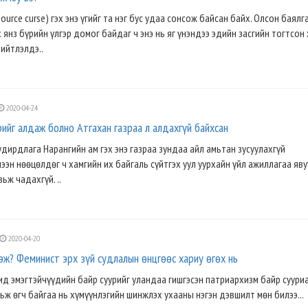
ource curse) гэx энэ үгийг та нэг бус удаа сонсож байсан байх. Олсон баялг
янз бүрийн үлгэр домог байдаг ч энэ нь яг үнэндээ эдийн засгийн тогтсон 
нийтлэлдэ..
2020-04-24
ийг алдаж болно Атгахан газраа л алдахгүй байхсан
удирдлага Нарангийн ам гэх энэ газраа зундаа айл амьтан зусуулахгүй
ээн нөөцөлдөг ч хамгийн их байгаль сүйтгэх уул уурхайн үйл ажиллагаа яв
ьж чадахгүй. ..
2020-04-20
эж? Феминист эрх зүй судлалын өнцгөөс хариу өгөх нь
д эмэгтэйчүүдийн байр суурийг уландаа гишгэсэн патриархизм байр сууриа
ж өгч байгаа нь хүмүүнлэгийн шинжлэх ухааны нэгэн дэвшилт мөн билээ...