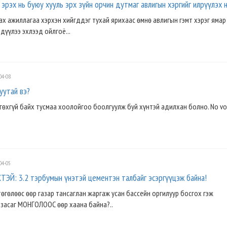
эрэх нь буюу хууль эрх зүйн орчин дутмаг авлигын хэргийг илрүүлэх н
х ажиллагаа хэрхэн хийгддэг тухай ярихаас өмнө авлигын гэмт хэрэг ямар
дүүлээ эхлээд ойлгоё...
04-08
уутай вэ?
гөхгүй байх тусмаа хоолойгоо боолгуулж буй хүнтэй адилхан болно. No vot
04-05
Й: 3.2 тэрбумын үнэтэй цементэн талбайг эсэргүүцэж байна!
өгөлөөс өөр газар тансаглан жаргаж усан бассейн оргилуур босгох гэж
 засаг МОНГОЛООС өөр хаана байна?..