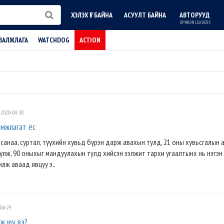
ХЭЛЭХ ҮГ БАЙНА
АСУУЛТ БАЙНА
АВТОРУУД
OPINION LEADERS
ВАЛЖЛАГА
WATCHDOG
ACTION
2020-04-30
амжлагат ёс
 санаа, суртал, түүхийн хувьд бүрэн дарж авахын тулд, 21 оны хувьсгалын 
лж, 90 оныхыг мандуулахын тулд хийсэн ээлжит тархи угаалтынх нь нэгэн х
лж аваад явцуу э..
04-29
эж юу вэ?