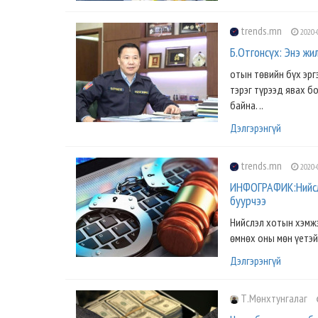
trends.mn
2020-
Б.Отгонсүх: Энэ ж
отын төвийн бүх эрг
тэрэг түрээд явах б
байна. ..
Дэлгэрэнгүй
trends.mn
2020-
ИНФОГРАФИК:Нийслэ
буурчээ
Нийслэл хотын хэмжэ
өмнөх оны мөн үетэй
Дэлгэрэнгүй
Т.Мөнхтунгалаг