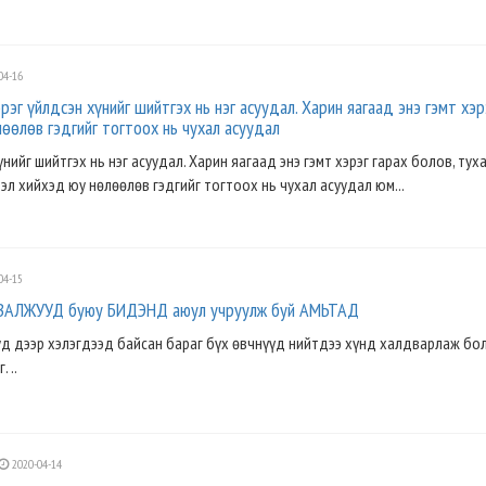
04-16
эрэг үйлдсэн хүнийг шийтгэх нь нэг асуудал. Харин яагаад энэ гэмт хэр
лөөлөв гэдгийг тогтоох нь чухал асуудал
үнийг шийтгэх нь нэг асуудал. Харин яагаад энэ гэмт хэрэг гарах болов, тух
дэл хийхэд юу нөлөөлөв гэдгийг тогтоох нь чухал асуудал юм...
04-15
ВАЛЖУУД буюу БИДЭНД аюул учруулж буй АМЬТАД
д дээр хэлэгдээд байсан бараг бүх өвчнүүд нийтдээ хүнд халдварлаж бо
 ..
2020-04-14