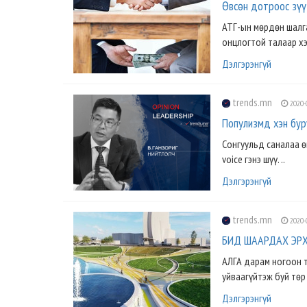
Өвсөн дотроос зүү 
АТГ-ын мөрдөн шалга
онцлогтой талаар хэ
Дэлгэрэнгүй
trends.mn
2020-
Популизмд хэн бур
Сонгуульд саналаа ө
voice гэнэ шүү. ..
Дэлгэрэнгүй
trends.mn
2020-
БИД ШААРДАХ ЭРХТЭ
АЛГА дарам ногоон т
уйваагүйтэж буй төр
Дэлгэрэнгүй