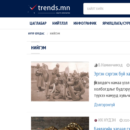
Search
ЦАГЛАБАР
НИЙТЛЭЛ
ИНФОГРАФИК
ЯРИЛЦЛАГА/СУР
НҮҮР ХУУДАС
НИЙГЭМ
НИЙГЭМ
Б.Наминчимэд
Эргэн сэргэж буй х
Өрсөлдөгч намаа үзэл
холбогдлыг бүдгэрүү
түүхээ намууд хувьчи
Дэлгэрэнгүй
ИХ НҮДЭН
2020-
Баялагийн хараал г