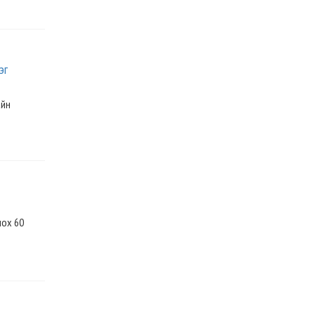
эг
айн
лох 60