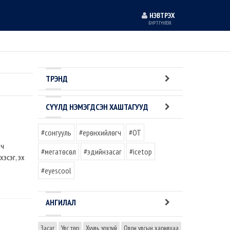
НЭВТРЭХ
БҮРТГҮҮЛЭХ
ТРЭНД
СҮҮЛД НЭМЭГДСЭН ХАШТАГУУД
#сонгууль
#ерөнхийлөгч
#OT
ач
#мегатөсөл
#эдийнзасаг
#icetop
эсэг, эх
#eyescool
АНГИЛАЛ
Засаг
Улс төр
Хууль эрхзүй
Олон улсын харилцаа