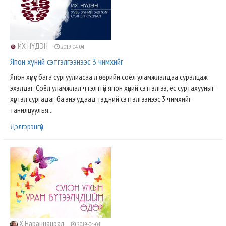
ИХ НҮДЭН
2019-04-04
Япон хүний сэтгэлгээнээс 3 чимхийг
Япон хүмүүс бага сургуулиасаа л өөрийн соёл уламжлалдаа суралцаж
эхэлдэг. Соёл уламжлал ч гэлтгүй япон хүний сэтгэлгээ, ёс суртахууныг
хүртэл сургадаг ба энэ удаад тэдний сэтгэлгээнээс 3 чимхийг
танилцуулъя...
Дэлгэрэнгүй
Х.Наранцацрал
2019-04-04