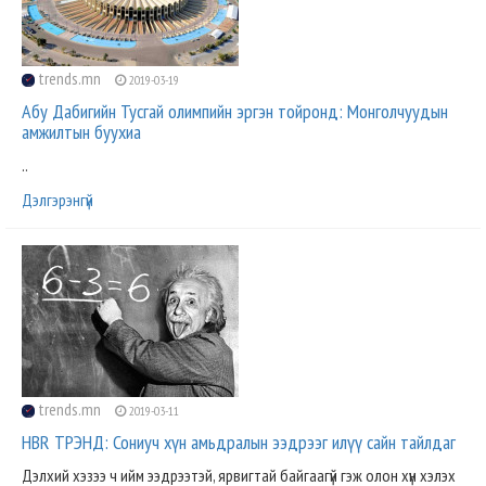
trends.mn
2019-03-19
Абу Дабигийн Тусгай олимпийн эргэн тойронд: Монголчуудын
амжилтын буухиа
..
Дэлгэрэнгүй
trends.mn
2019-03-11
HBR ТРЭНД: Сониуч хүн амьдралын ээдрээг илүү сайн тайлдаг
Дэлхий хэзээ ч ийм ээдрээтэй, ярвигтай байгаагүй гэж олон хүн хэлэх