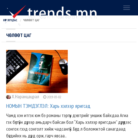
Toggl
naviga
НҮҮР ХУУДАС
ЧӨЛӨӨТ ЦАГ
ЧӨЛӨӨТ ЦАГ
Х.Наранцацрал
2019-05-02
НОМЫН ТЭМДЭГЛЭЛ: Харь хэлээр яригсад
Чамд хэн итгэх юм бэ романы тэргүүн дэвтрийг уншиж байхдаа Агиа
гэх бүсгүйн дүрээр амьдарч байсан бол “Харь хэлээр яригсдын” дүрүүдээс
сонгох гээд сонголт хийж чадсангүй. Бүгд л боломжтой санагдаад
бүгдийнх нь дүрд орж, гарч явсаа..