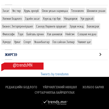
Засаг
Улс төр
Хууль эрхзүй
Олон улсын харилцаа
Технологи
Шинжлэх ухаан
Хөгжил Бодлого
Эдийн засаг
Хүүхэд гэр бүл
Үйлдвэрлэл
Уул уурхай
Бизнес Энтэрпренёршип
Санхүү Хөрөнгө оруулалт
Эрүүл мэнд
Боловсрол
Философи
Түүх
Байгаль орчин
Хэл шинжлэл
Нийгэм
Соошил медиа
Хүмүүс
Урлаг
Спорт
Улаанбаатар
Гоо сайхан Загвар
Чөлөөт цаг
ЖИРГЭЭ
@trendsMN
Tweets by trendsmn
РЕДАКЦИЙН БОДЛОГО
ҮЙЛЧИЛГЭЭНИЙ НӨХЦӨЛ
ХОЛБОО БАРИХ
СУРТАЛЧИЛГАА БАЙРШУУЛАХ