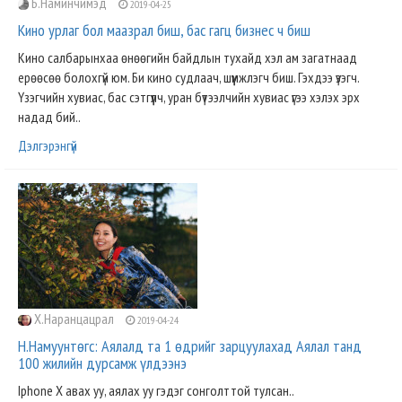
Б.Наминчимэд
2019-04-25
Кино урлаг бол маазрал биш, бас гагц бизнес ч биш
Кино салбарынхаа өнөөгийн байдлын тухайд хэл ам загатнаад
ерөөсөө болохгүй юм. Би кино судлаач, шүүмжлэгч биш. Гэхдээ үзэгч.
Үзэгчийн хувиас, бас сэтгүүлч, уран бүтээлчийн хувиас үгээ хэлэх эрх
надад бий..
Дэлгэрэнгүй
Х.Наранцацрал
2019-04-24
Н.Намуунтөгс: Аялалд та 1 өдрийг зарцуулахад Аялал танд
100 жилийн дурсамж үлдээнэ
Iphone X авах уу, аялах уу гэдэг сонголттой тулсан..