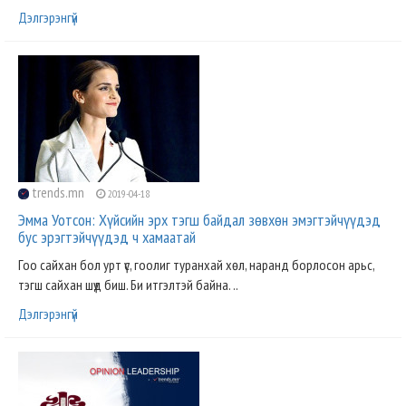
Дэлгэрэнгүй
trends.mn
2019-04-18
Эмма Уотсон: Хүйсийн эрх тэгш байдал зөвхөн эмэгтэйчүүдэд
бус эрэгтэйчүүдэд ч хамаатай
Гоо сайхан бол урт үс, гоолиг туранхай хөл, наранд борлосон арьс,
тэгш сайхан шүд биш. Би итгэлтэй байна. ..
Дэлгэрэнгүй