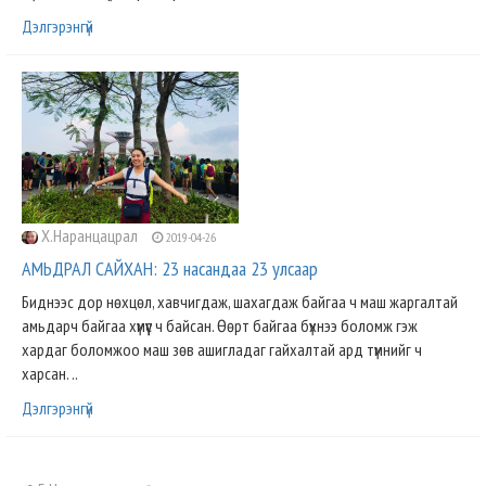
Дэлгэрэнгүй
Х.Наранцацрал
2019-04-26
АМЬДРАЛ САЙХАН: 23 насандаа 23 улсаар
Биднээс дор нөхцөл, хавчигдаж, шахагдаж байгаа ч маш жаргалтай
амьдарч байгаа хүмүүс ч байсан. Өөрт байгаа бүхнээ боломж гэж
хардаг боломжоо маш зөв ашигладаг гайхалтай ард түмнийг ч
харсан. ..
Дэлгэрэнгүй