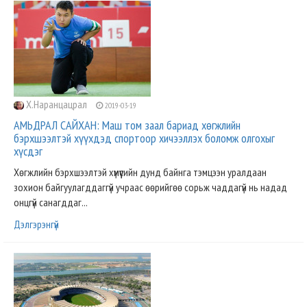
Х.Наранцацрал
2019-03-19
АМЬДРАЛ САЙХАН: Маш том заал бариад хөгжлийн
бэрхшээлтэй хүүхдэд спортоор хичээллэх боломж олгохыг
хүсдэг
Хөгжлийн бэрхшээлтэй хүмүүсийн дунд байнга тэмцээн уралдаан
зохион байгуулагддаггүй учраас өөрийгөө сорьж чаддагүй нь надад
онцгүй санагддаг...
Дэлгэрэнгүй