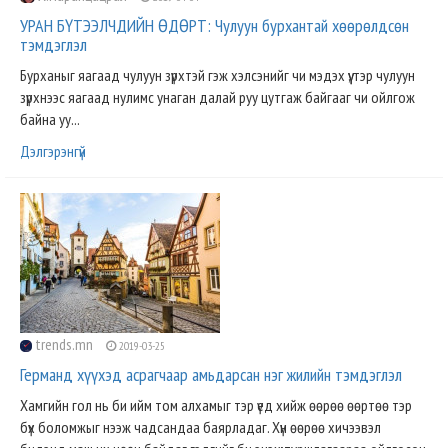
УРАН БҮТЭЭЛЧДИЙН ӨДӨРТ: Чулуун бурхантай хөөрөлдсөн
тэмдэглэл
Бурханыг яагаад чулуун зүрхтэй гэж хэлсэнийг чи мэдэх үү, тэр чулуун
зүрхнээс яагаад нулимс унаган далай руу цутгаж байгааг чи ойлгож
байна уу...
Дэлгэрэнгүй
trends.mn
2019-03-25
Германд хүүхэд асрагчаар амьдарсан нэг жилийн тэмдэглэл
Хамгийн гол нь би ийм том алхамыг тэр үед хийж өөрөө өөртөө тэр
бүх боломжыг нээж чадсандаа баярладаг. Хүн өөрөө хичээвэл