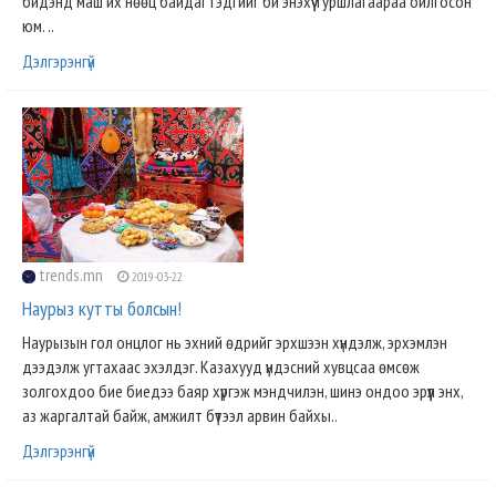
бидэнд маш их нөөц байдаг гэдгийг би энэхүү туршлагаараа ойлгосон
юм. ..
Дэлгэрэнгүй
trends.mn
2019-03-22
Наурыз кутты болсын!
Наурызын гол онцлог нь эхний өдрийг эрхшээн хүндэлж, эрхэмлэн
дээдэлж угтахаас эхэлдэг. Казахууд үндэсний хувцсаа өмсөж
золгохдоо бие биедээ баяр хүргэж мэндчилэн, шинэ ондоо эрүүл энх,
аз жаргалтай байж, амжилт бүтээл арвин байхы..
Дэлгэрэнгүй