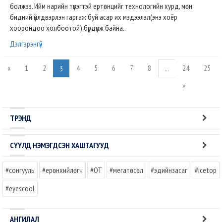
болжээ. Ийм нарийн түвэгтэй ертөнцийг технологийн хурд, мөн
бидний үйлдвэрлэн гаргаж буй асар их мэдээлэл(энэ хоёр
хоорондоо холбоотой) бүрдүүлж байна..
Дэлгэрэнгүй
«
1
2
4
5
6
7
8
24
25
3
...
»
ТРЭНД
СҮҮЛД НЭМЭГДСЭН ХАШТАГУУД
#сонгууль
#ерөнхийлөгч
#OT
#мегатөсөл
#эдийнзасаг
#icetop
#eyescool
АНГИЛАЛ