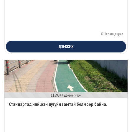
Х.Наранцацрал
ДЭМЖИХ
1159747 дэмжигчтэй
Стандартад нийцсэн дугуйн замтай болмоор байна.