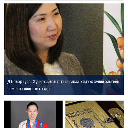
Д.Болортуяа: Хүчирхийлэл сэтгэл санаа хэмээх хүний хамгийн
том эрхтнийг гэмтээдэг