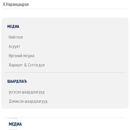
Х.Наранцацрал
МЕДИА
Нийтлэл
Асуулт
Иргэний медиа
Хариулт & Сэтгэгдэл
ШААРДЛАГА
Үүсгэсэн шаардлагууд
Дэмжсэн шаардлагууд
МЕДИА