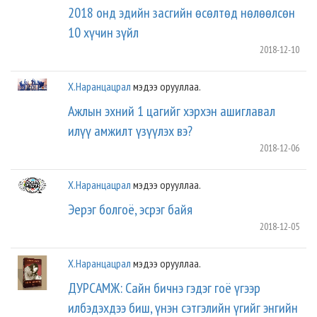
2018 онд эдийн засгийн өсөлтөд нөлөөлсөн
10 хүчин зүйл
2018-12-10
Х.Наранцацрал
мэдээ орууллаа.
Ажлын эхний 1 цагийг хэрхэн ашиглавал
илүү амжилт үзүүлэх вэ?
2018-12-06
Х.Наранцацрал
мэдээ орууллаа.
Эерэг болгоё, эсрэг байя
2018-12-05
Х.Наранцацрал
мэдээ орууллаа.
ДУРСАМЖ: Сайн бичнэ гэдэг гоё үгээр
илбэдэхдээ биш, үнэн сэтгэлийн үгийг энгийн