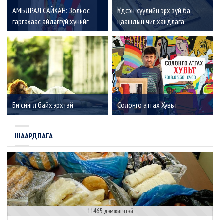
АМЬДРАЛ САЙХАН: Золиос
Үндсэн хуулийн эрх зүй ба
гаргахаас айдаггүй хүнийг
цаашдын чиг хандлага
амжилт үргэлж дагадаг
Би сингл байх эрхтэй
Солонго атгах Хувьт
ШААРДЛАГА
11465 дэмжигчтэй