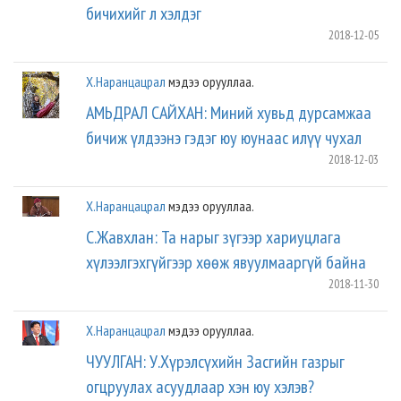
бичихийг л хэлдэг
2018-12-05
Х.Наранцацрал
мэдээ орууллаа.
АМЬДРАЛ САЙХАН: Миний хувьд дурсамжаа
бичиж үлдээнэ гэдэг юу юунаас илүү чухал
2018-12-03
Х.Наранцацрал
мэдээ орууллаа.
С.Жавхлан: Та нарыг зүгээр хариуцлага
хүлээлгэхгүйгээр хөөж явуулмааргүй байна
2018-11-30
Х.Наранцацрал
мэдээ орууллаа.
ЧУУЛГАН: У.Хүрэлсүхийн Засгийн газрыг
огцруулах асуудлаар хэн юу хэлэв?