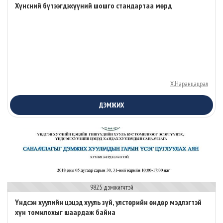
Хүнсний бүтээгдэхүүний шошго стандартаа мөрд
Х.Наранцацрал
ДЭМЖИХ
9825 дэмжигчтэй
Үндсэн хуулийн цэцэд хууль зүй, улстөрийн өндөр мэдлэгтэй
хүн томилохыг шаардаж байна