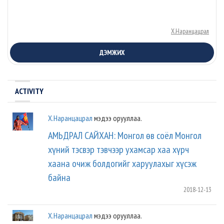
Х.Наранцацрал
ДЭМЖИХ
ACTIVITY
Х.Наранцацрал
мэдээ орууллаа.
АМЬДРАЛ САЙХАН: Монгол өв соёл Монгол
хүний тэсвэр тэвчээр ухамсар хаа хүрч
хаана очиж болдогийг харуулахыг хүсэж
байна
2018-12-13
Х.Наранцацрал
мэдээ орууллаа.