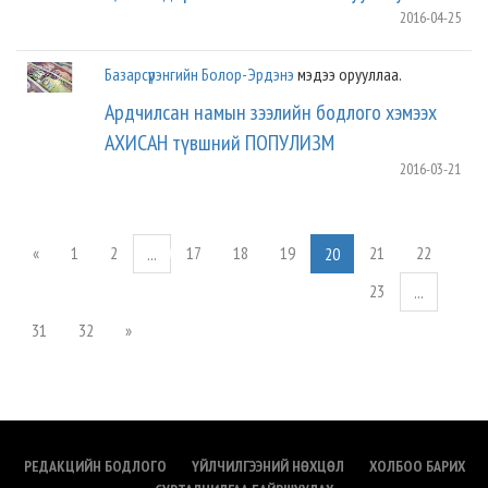
2016-04-25
Базарсүрэнгийн Болор-Эрдэнэ
мэдээ орууллаа.
Ардчилсан намын зээлийн бодлого хэмээх
АХИСАН түвшний ПОПУЛИЗМ
2016-03-21
«
1
2
17
18
19
21
22
...
20
23
...
31
32
»
РЕДАКЦИЙН БОДЛОГО
ҮЙЛЧИЛГЭЭНИЙ НӨХЦӨЛ
ХОЛБОО БАРИХ