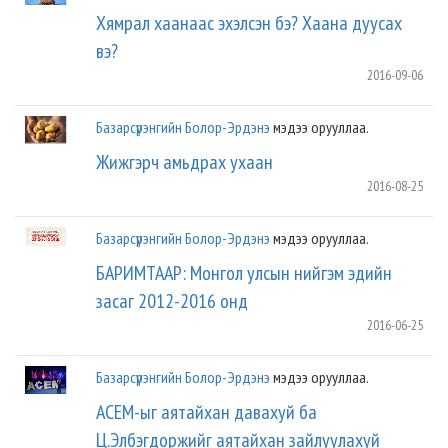
Хямрал хаанаас эхэлсэн бэ? Хаана дуусах
вэ?
2016-09-06
Базарсүрэнгийн Болор-Эрдэнэ
мэдээ орууллаа.
Жижгэрч амьдрах ухаан
2016-08-25
Базарсүрэнгийн Болор-Эрдэнэ
мэдээ орууллаа.
БАРИМТААР: Монгол улсын нийгэм эдийн
засаг 2012-2016 онд
2016-06-25
Базарсүрэнгийн Болор-Эрдэнэ
мэдээ орууллаа.
АСЕМ-ыг аятайхан давахуй ба
Ц.Элбэгдоржийг аятайхан зайлуулахуй