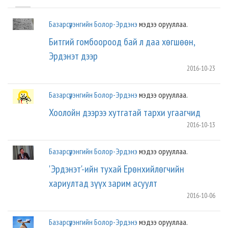
Базарсүрэнгийн Болор-Эрдэнэ
мэдээ орууллаа.
Битгий гомбоороод бай л даа хөгшөөн,
Эрдэнэт дээр
2016-10-23
Базарсүрэнгийн Болор-Эрдэнэ
мэдээ орууллаа.
Хоолойн дээрээ хутгатай тархи угаагчид
2016-10-13
Базарсүрэнгийн Болор-Эрдэнэ
мэдээ орууллаа.
'Эрдэнэт'-ийн тухай Ерөнхийлөгчийн
хариултад зүүх зарим асуулт
2016-10-06
Базарсүрэнгийн Болор-Эрдэнэ
мэдээ орууллаа.