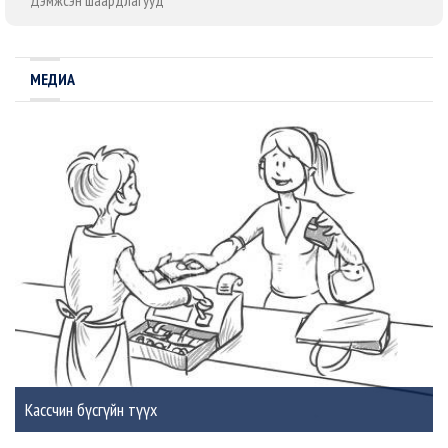
Дэмжсэн шаардлагууд
МЕДИА
Кассчин бүсгүйн түүх