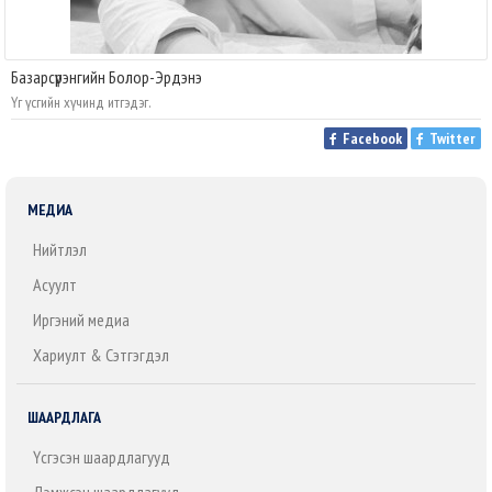
Базарсүрэнгийн Болор-Эрдэнэ
Үг үсгийн хүчинд итгэдэг.
Facebook
Twitter
МЕДИА
Нийтлэл
Асуулт
Иргэний медиа
Хариулт & Сэтгэгдэл
ШААРДЛАГА
Үүсгэсэн шаардлагууд