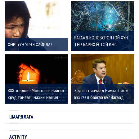
ЯАГААД БОЛОВСРОЛТОЙ ХҮН
ХӨВГҮҮН ҮРЭЭ ХАЙРЛА!
ТӨР БАРИХ ЁСТОЙ ВЭ?
888 зовлон - Монголын нийгэм
Эрдэнэт яачаад Нямка боож
хүүхэд тамлагч махны машин
үхэх гээд байгаа вэ? Яагаад
болжээ
бид хамт боож үхэх ёстой вэ?
ШААРДЛАГА
ACTIVITY