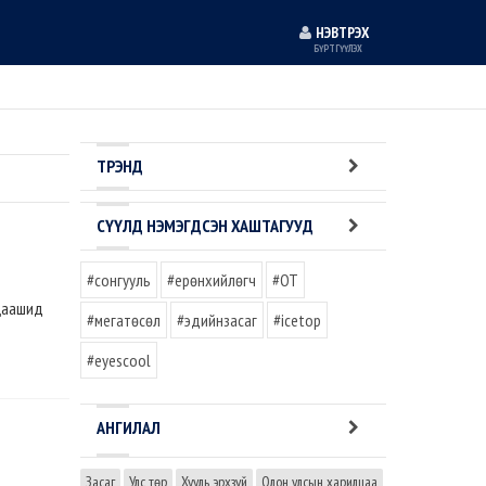
НЭВТРЭХ
БҮРТГҮҮЛЭХ
ТРЭНД
СҮҮЛД НЭМЭГДСЭН ХАШТАГУУД
#сонгууль
#ерөнхийлөгч
#OT
 цаашид
#мегатөсөл
#эдийнзасаг
#icetop
#eyescool
АНГИЛАЛ
Засаг
Улс төр
Хууль эрхзүй
Олон улсын харилцаа