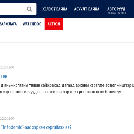
ХЭЛЭХ ҮГ БАЙНА
АСУУЛТ БАЙНА
АВТОРУУД
OPINION LEADERS
ВАЛЖЛАГА
WATCHDOG
ACTION
2020-12-07
хтѳн
ад амьжиргааны түвшин сайжрахад дагаад архины хэрэглээ өсдөг жишгээр
н хэрээр монголчуудын алкохолны хэрэглээ үргэлжлэн ѳсѳх болов уу...
2020-12-07
ба ''Infodemic''-аас хэрхэн сэргийлэх вэ?