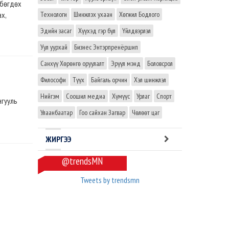
мбѳгдѳх
ах,
Технологи
Шинжлэх ухаан
Хөгжил Бодлого
Эдийн засаг
Хүүхэд гэр бүл
Үйлдвэрлэл
Уул уурхай
Бизнес Энтэрпренёршип
Санхүү Хөрөнгө оруулалт
Эрүүл мэнд
Боловсрол
Философи
Түүх
Байгаль орчин
Хэл шинжлэл
Нийгэм
Соошил медиа
Хүмүүс
Урлаг
Спорт
нгууль
Улаанбаатар
Гоо сайхан Загвар
Чөлөөт цаг
ЖИРГЭЭ
@trendsMN
Tweets by trendsmn