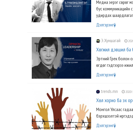
Медиа эерэг сѳрѳг м
бус коммуникацийн стр
удирдах шаардлагата
Дэлгэрэнгүй
Э.Хуншагай
202
Хөгжил дэвшил ба 
Эртний Грек болон о
өгдөг гэдгээрээ ижил
Дэлгэрэнгүй
trends.mn
2020-
Хөл хорио ба эх о
Монгол Улсаас гадаа
бэрхшээлтэй иргэдэд 
Дэлгэрэнгүй