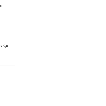
он
рч буй