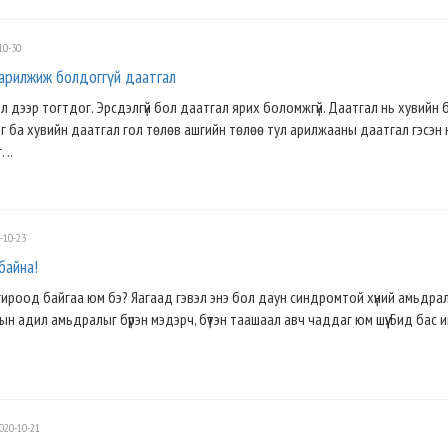
10-30
 арилжиж болдоггүй даатгал
л дээр тогтдог. Эрсдэлгүй бол даатгал ярих боломжгүй. Даатгал нь хувийн
г ба хувийн даатгал гол төлөв ашгийн төлөө тул арилжааны даатгал гэсэн 
 ..
-10-23
байна!
гироод байгаа юм бэ? Яагаад гэвэл энэ бол даун синдромтой хүний амьдралы
ын адил амьдралыг бүрэн мэдэрч, бүтэн таашаал авч чаддаг юм шүү. Бид бас 
020-10-21