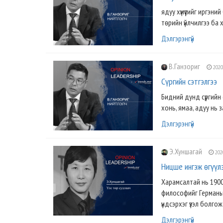
ядуу хүмүүсийг иргэн
төрийн үйлчилгээ ба 
Дэлгэрэнгүй
В.Ганзориг
2020
Сүргийн сэтгэлгээ
Бидний дунд сүргийн
хонь, ямаа, адуу нь 
Дэлгэрэнгүй
Э.Хуншагай
202
Ницше ингэж өгүүл
Харамсалтай нь 1900-
философийг Германы 
үндсэрхэг үзэл болгож
Дэлгэрэнгүй