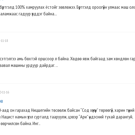
ий бүртгэлд 100% хамруулах ёстойг зөвлөжээ. Бүртгэлд ороогүйн улмаас маш ол
халамжаас гадуур үлддэг байна...
-11-18
 сэтгэлгээ амь бөхтэй оршсоор л байна. Хөдөө явж байгаад зам хөндлөн га
заавал машины урдуур дайрдаг. ..
0-11-16
эв
аад он гарахад Ницшегийн төсөөлж байсан “Сод хүмүүн” төрөөгүй, харин түүний
Нацист намын үзэл сурталд тааруулж, цэвэр “Ари” үндэсний тухай дарангуй,
 өөрчилсөн байна. Инг..