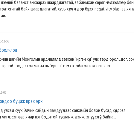
эдээний баланст анхаарах шаардлагатай, албаныхан сѳрѳг мэдээллээр бѳ
атегитай байх шаардлагатай, хувь хүмүүс ч дор бүрээ 'negativity bias'-аа хян
й. ..
0-12-06
боолчлол
рчин цагийн Монголын ардчилалд зөвхөн “иргэн хүн” улс төрд оролцдог, со
 төстэй. Гэхдээ гол ялгаа нь “иргэн” хэмээх ойлголтод оршино...
12-03
рондоо буцаж ирэх эрх
д улсад суух Элчин сайдын яамдуудаас санхүүгийн болон бусад хүндрэл
чиглэсэн өөр ямар нэг бодитой тусламж, дэмжлэг үзүүлээгүй байна...