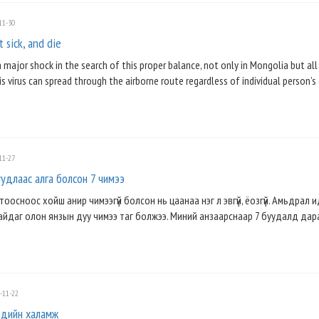
11-30
 sick, and die
 major shock in the search of this proper balance, not only in Mongolia but al
s virus can spread through the airborne route regardless of individual person’s 
11-27
удлаас алга болсон 7 чимээ
оосноос хойш анир чимээгүй болсон нь цаанаа нэг л эвгүй, ёозгүй. Амьдрал 
айдаг олон янзын дуу чимээ таг болжээ. Миний анзаарснаар 7 буудалд дар
-11-22
Эдийн халамж