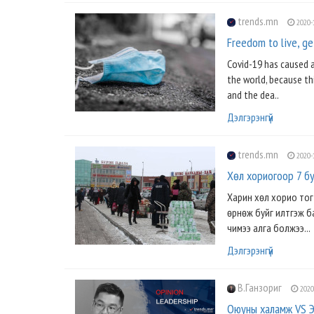
trends.mn
2020-
Freedom to live, get
Covid-19 has caused a
the world, because thi
and the dea..
Дэлгэрэнгүй
trends.mn
2020-
Хөл хориогоор 7 бу
Харин хөл хорио тогт
өрнөж буйг илтгэж б
чимээ алга болжээ...
Дэлгэрэнгүй
В.Ганзориг
2020
Оюуны халамж VS 