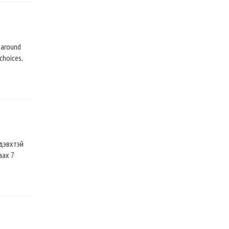
l around
choices,
идэвхтэй
аах 7