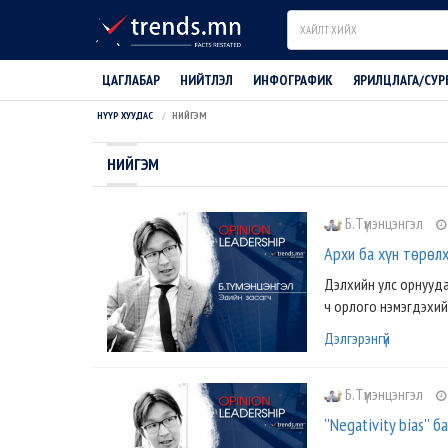
Search
ЦАГЛАБАР
НИЙТЛЭЛ
ИНФОГРАФИК
ЯРИЛЦЛАГА/СУР
НҮҮР ХУУДАС
НИЙГЭМ
НИЙГЭМ
Б.Түмэнцэнгэл
Архи ба хүн тѳрѳл
Дэлхийн улс орнууд
ч орлого нэмэгдэхий
Дэлгэрэнгүй
Б.Түмэнцэнгэл
''Negativity bias'' 