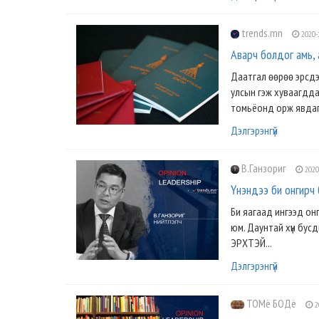
trends.mn
2020-
Аварч болдог амь,
Даатгал өөрөө эрсдэ
улсын гэж хуваагдда
томьёонд орж явдаг.
Дэлгэрэнгүй
В.Ганзориг
2020
Үнэндээ би онгирч 
Би яагаад ингээд он
юм. Даунтай хүн бусд
ЭРХТЭЙ...
Дэлгэрэнгүй
ТОМё БОДё
2