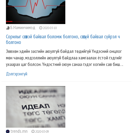
Б.Наминчимэд
2020-03-10
Сорилыг сөгөөтэй байвал боломж болгоно, сөгөөгүй байвал сүйрэл ч
болгоно
Зөвхөн эдийн засгийн аюулгүй байдал төдийгүй Үндэсний онцлог
мөн чанар, мэдээллийн аюулгүй байдлаа хамгаалах ёстой гэдгийг
ухаарах цаг болсон. Үндэстний оюун санаа гэдэг хогийн сав биш. ..
Дэлгэрэнгүй
trends.mn
2020-03-09