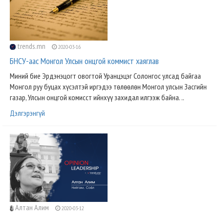
trends.mn
2020-03-16
БНСУ-аас Монгол Улсын онцгой коммист хаяглав
Миний бие Эрдэнэцогт овогтой Уранцэцэг Солонгос улсад байгаа
Монгол руу буцах хүсэлтэй иргэдээ төлөөлөн Монгол улсын Засгийн
газар, Улсын онцгой комисст ийнхүү захидал илгээж байна. ..
Дэлгэрэнгүй
Алтан Алим
2020-03-12