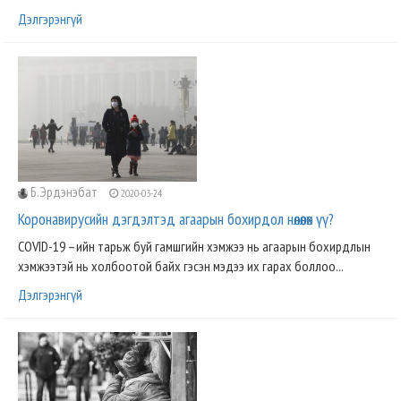
Дэлгэрэнгүй
Б.Эрдэнэбат
2020-03-24
Коронавирусийн дэгдэлтэд агаарын бохирдол нөлөөлөх үү?
COVID-19 –ийн тарьж буй гамшгийн хэмжээ нь агаарын бохирдлын
хэмжээтэй нь холбоотой байх гэсэн мэдээ их гарах боллоо...
Дэлгэрэнгүй