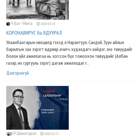
Ч.Бат-Уянга
2020-03-24
КОРОНАВИРУС ба ЯДУУРАЛ
Улаанбаатарын нөхцөлд гэхэд л Нарантуул, Сандэй, Зуун айлын
барилгын зах зэрэгт өдрөөр ачигч, худалдагч хийдэг, энэ төвүүдийг
болон үйл ажиллагаа нь зогссон бүх томоохон төвүүдийг (Албан
газар, их сургууль зэрэг) дагаж ажилладаг г..
Дэлгэрэнгүй
Р.Шинэгэрэл
2020-03-23