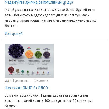
Мэдэхгүйгээ яригчид ба популизмын үр дүн
Манай улсад нэг гаж үзэгдэл гараад удаж байна, бүр нийгмийн
өвчин болчихжээ. Мэддэг чаддаг зүйлээ ярьдаг хүн цөөрч,
мэддэггүй зүйлээ мэддэг мэт ярьж, мэдэмхийрэх хүмүүс маш их
болжээ...
Дэлгэрэнгүй
Б.Түмэнцэнгэл
2020-03-19
Цар тахал: ӨМНӨ ба ОДОО
20-р зуун гарсан хойно ч I дайны дараа дэлгэрсэн Испани
ханиадаар дэлхий дахинд 500 сая хүн ѳвчилж 50 сая хүн нас
барчээ...