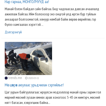
Нар гарнаа, МОНГОЛЧУУД аа!
Манай бэлэн байдал сайн байгаа. Бид чадлаасаа давсан ачаалалд
ажиллаж байгаа. Ийм болохоор энэ онцгой үед иргэн бүр туйлын
анхаарал болгоомжтой, хянуур нямбай байж өөрөө өөрийгөө, гэр
бүлээ хамгаалах хэрэгтэй. ..
Дэлгэрэнгүй
trends.mn
2020-03-11
Мөс цөмрөх аюулаас урьдчилан сэргийлье!
Цаг уурын байгууллагаас ирүүлсэн мэдээллээр манай орны зарим гол
мөрний мөсний зузаан өмнөх арав хоногоос 5-45 см нимгэрч, мөсний
нягт багасан, хэврэгшиж байна...