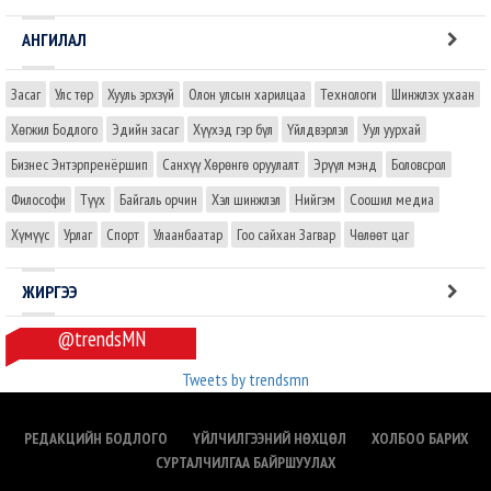
АНГИЛАЛ
Засаг
Улс төр
Хууль эрхзүй
Олон улсын харилцаа
Технологи
Шинжлэх ухаан
Хөгжил Бодлого
Эдийн засаг
Хүүхэд гэр бүл
Үйлдвэрлэл
Уул уурхай
Бизнес Энтэрпренёршип
Санхүү Хөрөнгө оруулалт
Эрүүл мэнд
Боловсрол
Философи
Түүх
Байгаль орчин
Хэл шинжлэл
Нийгэм
Соошил медиа
Хүмүүс
Урлаг
Спорт
Улаанбаатар
Гоо сайхан Загвар
Чөлөөт цаг
ЖИРГЭЭ
@trendsMN
Tweets by trendsmn
РЕДАКЦИЙН БОДЛОГО
ҮЙЛЧИЛГЭЭНИЙ НӨХЦӨЛ
ХОЛБОО БАРИХ
СУРТАЛЧИЛГАА БАЙРШУУЛАХ