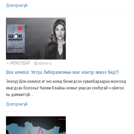
Дэлгэрэнгүй
МОНСУДАР
2020-03-11
Шок номлол: Ултра Либерализмын янаг хонгор явжээ бид!!!
Энэхүү Шок номлол яг энэ номд бичигдсэн хувилбараараа монголд
явагдсан болохыг Наоми Клайны номыг уншсан хэнбугай ч ойлгох
нь дамжиггүй. ..
Дэлгэрэнгүй