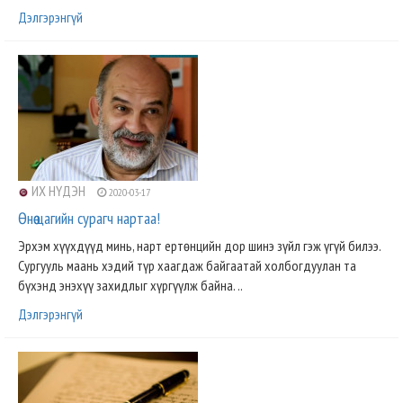
Дэлгэрэнгүй
ИХ НҮДЭН
2020-03-17
Өнөө цагийн сурагч нартаа!
Эрхэм хүүхдүүд минь, нарт ертөнцийн дор шинэ зүйл гэж үгүй билээ.
Сургууль маань хэдий түр хаагдаж байгаатай холбогдуулан та
бүхэнд энэхүү захидлыг хүргүүлж байна. ..
Дэлгэрэнгүй