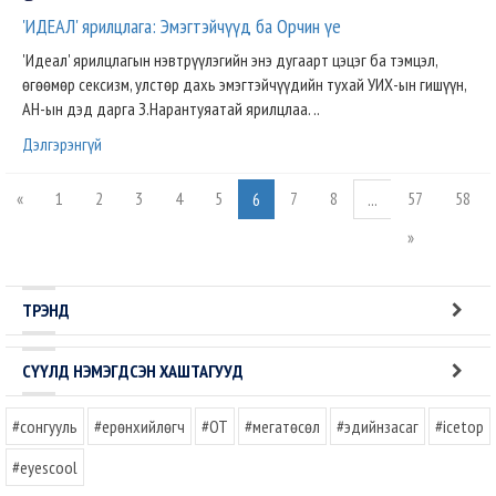
'ИДЕАЛ' ярилцлага: Эмэгтэйчүүд ба Орчин үе
'Идеал' ярилцлагын нэвтрүүлэгийн энэ дугаарт цэцэг ба тэмцэл,
өгөөмөр сексизм, улстөр дахь эмэгтэйчүүдийн тухай УИХ-ын гишүүн,
АН-ын дэд дарга З.Нарантуяатай ярилцлаа. ..
Дэлгэрэнгүй
«
1
2
3
4
5
7
8
57
58
6
...
»
ТРЭНД
СҮҮЛД НЭМЭГДСЭН ХАШТАГУУД
#сонгууль
#ерөнхийлөгч
#OT
#мегатөсөл
#эдийнзасаг
#icetop
#eyescool