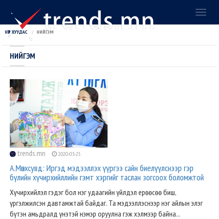
Toggl
naviga
НҮҮР ХУУДАС
НИЙГЭМ
НИЙГЭМ
trends.mn
2020-03-25
А.Мөнхсувд: Иргэд мэдээллэх үүргээ сайн биелүүлснээр гэр
бүлийн хүчирхийллийн гэмт хэргийг таслан зогсоох боломжтой
Хүчирхийлэл гэдэг бол нэг удаагийн үйлдэл ерөөсөө биш,
үргэлжилсэн давтамжтай байдаг. Та мэдээллэснээр нэг айлын элэг
бүтэн амьдралд үнэтэй нэмэр оруулна гэж хэлмээр байна...