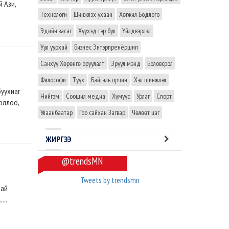
 Ази,
Технологи
Шинжлэх ухаан
Хөгжил Бодлого
Эдийн засаг
Хүүхэд гэр бүл
Үйлдвэрлэл
Уул уурхай
Бизнес Энтэрпренёршип
Санхүү Хөрөнгө оруулалт
Эрүүл мэнд
Боловсрол
Философи
Түүх
Байгаль орчин
Хэл шинжлэл
буухиаг
Нийгэм
Соошил медиа
Хүмүүс
Урлаг
Спорт
оллоо,
Улаанбаатар
Гоо сайхан Загвар
Чөлөөт цаг
ЖИРГЭЭ
@trendsMN
Tweets by trendsmn
най
...