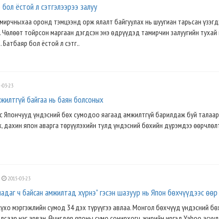
бол ёстой л сэтгэлээрээ залуу
мирчныхаа оронд тэмцээнд орж ялалт байгуулах нь шуугиан тарьсан үзэгд
 Чөлөөт тойрсон маргаан дэгдсэн энэ өдрүүдэд тамирчин залуугийн тухай 
 Батбаяр бол ёстой л сэтг..
-03-23
жилтгүй байгаа нь баян болсоных
эс Япончууд үндэсний бөх сумодоо яагаад амжилтгүй барилдаж буй талаар
, дахин япон аварга төрүүлэхийн тулд үндэсний бөхийн дүрэмдээ өөрчлөл
2015-03-23
адаг ч байсан амжилтад хүрнэ” гэсэн шазуур нь Япон бөхчүүдээс өөр
үхо мэргэжлийн сумод 34 дэх түрүүгээ авлаа. Монгол бөхчүүд үндэсний бө
лсаар нэг арван. Өчигдөр японы сумо сонирхогч, жирийн иргэд Yahoo асуул