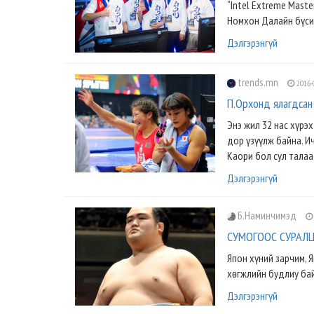
“Intel Extreme Mast
Номхон Далайн бүсий
Дэлгэрэнгүй
trends.mn
2016-
П.Орхонд ялагдсан
Энэ жил 32 нас хүрэ
дор үзүүлж байна. И
Каори бол сул талаа
Дэлгэрэнгүй
Б.Наминчимэд
СУМОГООС СУРАЛЦ
Япон хүний зарчим, 
хөгжлийн будлиу байд
Дэлгэрэнгүй