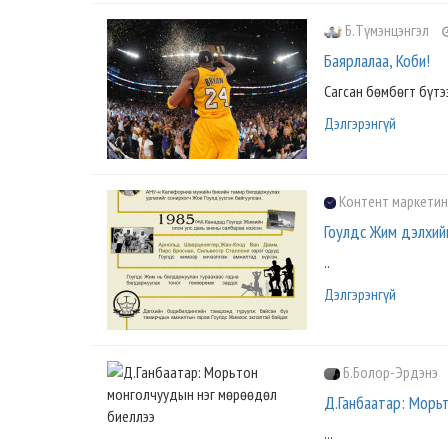
Б.Түмэнцэнгэл
Баярлалаа, Коби!
Сагсан бөмбөгт бүтээ
Дэлгэрэнгүй
Контент маркети
Гоулдс Жим дэлхий
..
Дэлгэрэнгүй
Б.Болор-Эрдэнэ
Д.Ганбаатар: Морь
...