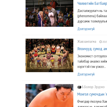
Чөлөөтийн Батбаяр 
Дасгалжуулагч нь та
(phenomena) байлаа.
дурсамж толилуулъя.
Дэлгэрэнгүй
Жавзанпагма
2015
Япончууд сумод ам
Экономист сэтгүүлэ
тайлбар анализ хийж
хэрэгтэй гэж үзжээ:..
Дэлгэрэнгүй
Б.Болор-Эрдэнэ
Монгол сумочдын 'я
Өчигдөр ёкозуна Хак
дэвжээг нь давамгай