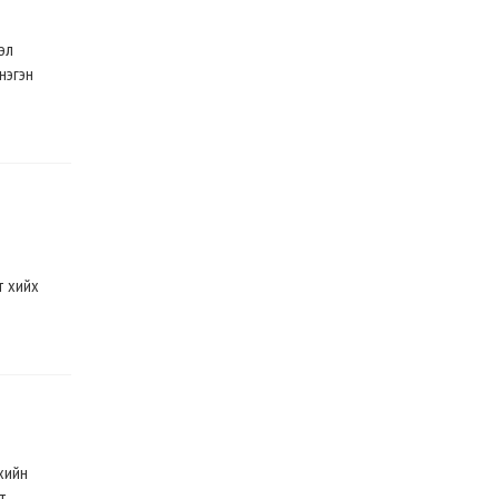
эл
нэгэн
т хийх
хийн
т