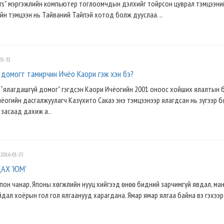
ers” мэргэжлийн компьютер тоглоомчдын дэлхийг тойрсон цуврал тэмцээний
н тэмцээн нь Тайваний Тайпэй хотод болж дууслаа. ..
01-31
 домогт тамирчин Ичёо Каори гэж хэн бэ?
х “ялагдашгүй домог” гэгдсэн Каори Ичёогийн 2001 оноос хойших ялалтын 
чёогийн дасгалжуулагч Казүхито Сакаэ энэ тэмцээнээр ялагдсан нь зүгээр б
 засаад дахиж а..
2016-01-25
АХ 'ЮМ'
Япон чанар, Японы хөгжлийн нууц хийгээд өнөө бидний зарчимгүй явдал, ма
ал хоёрын гол гол ялгаанууд харагдана. Ямар ямар ялгаа байна вэ гэхээр..