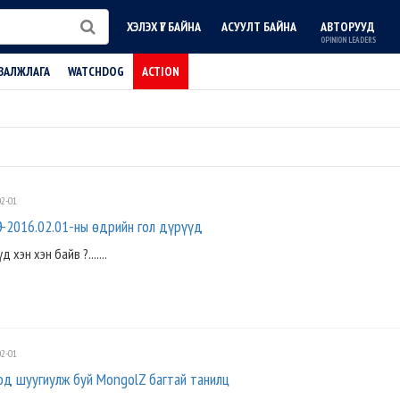
ХЭЛЭХ ҮГ БАЙНА
АСУУЛТ БАЙНА
АВТОРУУД
OPINION LEADERS
ВАЛЖЛАГА
WATCHDOG
ACTION
2-01
-2016.02.01-ны өдрийн гол дүрүүд
хэн хэн байв ?.......
2-01
од шуугиулж буй MongolZ багтай танилц