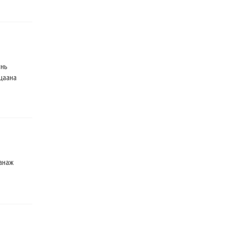
 нь
 цаана
санаж