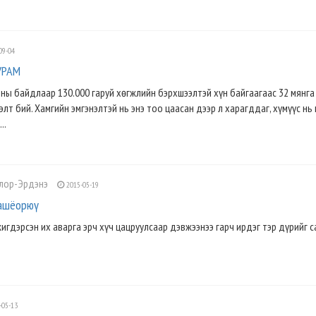
09-04
УРАМ
ны байдлаар 130.000 гаруй хөгжлийн бэрхшээлтэй хүн байгаагаас 32 мянга
элт бий. Хамгийн эмгэнэлтэй нь энэ тоо цаасан дээр л харагддаг, хүмүүс нь
..
олор-Эрдэнэ
2015-05-19
сашёорюү
жигдэрсэн их аварга эрч хүч цацруулсаар дэвжээнээ гарч ирдэг тэр дүрийг 
-05-13