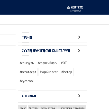
НЭВТРЭХ
БҮРТГҮҮЛЭХ
ТРЭНД
СҮҮЛД НЭМЭГДСЭН ХАШТАГУУД
#сонгууль
#ерөнхийлөгч
#OT
#мегатөсөл
#эдийнзасаг
#icetop
#eyescool
АНГИЛАЛ
Засаг
Улс төр
Хууль эрхзүй
Олон улсын харилцаа