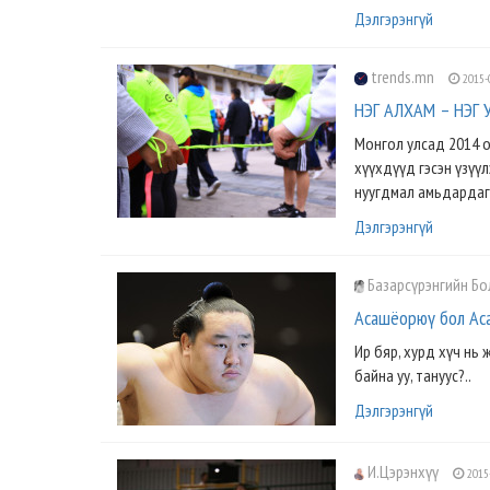
Дэлгэрэнгүй
trends.mn
2015-
НЭГ АЛХАМ – НЭГ 
Монгол улсад 2014 о
хүүхдүүд гэсэн үзүүл
нуугдмал амьдардаг.
Дэлгэрэнгүй
Базарсүрэнгийн Б
Асашёорюү бол А
Ир бяр, хурд хүч нь 
байна уу, тануус?..
Дэлгэрэнгүй
И.Цэрэнхүү
2015