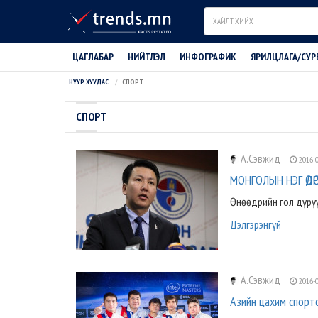
Search
ЦАГЛАБАР
НИЙТЛЭЛ
ИНФОГРАФИК
ЯРИЛЦЛАГА/СУР
НҮҮР ХУУДАС
СПОРТ
СПОРТ
А.Сэвжид
2016-0
МОНГОЛЫН НЭГ ӨДӨР
Өнөөдрийн гол дүрүүд 
Дэлгэрэнгүй
А.Сэвжид
2016-0
Азийн цахим спорт