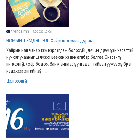
trends.mn
2020-12-06
НОМЫН ТЭМДЭГЛЭЛ: Хайрын дөчин дүрэм
Хайрын мөн чанар гэж нэрлэгдэж болохуйц дөчин дүрэм үнэн хэрэгтэй
мунхаг ухааныг цэлмээх цөөхөн хэдэн өгүүлбэр бөлгөө. Энэрэнгүй
нигүүлсэнгүй, хоёр бодож байж амнаас үг унгадаг, тайван уужуу хүн бүр л
мэдэхээр энгийн зүйл. ..
Дэлгэрэнгүй