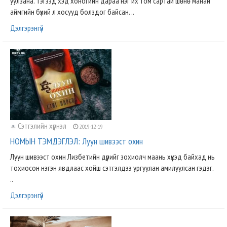
уулзана. Тэгээд хэд хоногийн дараа нэг их том сартай шөнө манай
аймгийн бүхий л хосууд болздог байсан. ..
Дэлгэрэнгүй
Сэтгэлийн хүүрнэл
2019-12-19
НОМЫН ТЭМДЭГЛЭЛ: Луун шивээст охин
Луун шивээст охин Лизбетийн дүрийг зохиолч маань хүүхэд байхад нь
тохиосон нэгэн явдлаас хойш сэтгэлдээ ургуулан амилуулсан гэдэг.
..
Дэлгэрэнгүй