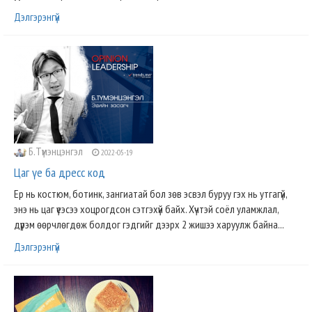
Дэлгэрэнгүй
Б.Түмэнцэнгэл
2022-05-19
Цаг үе ба дресс код
Ер нь костюм, ботинк, зангиатай бол зөв эсвэл буруу гэх нь утгагүй,
энэ нь цаг үеэсээ хоцрогдсон сэтгэхүй байх. Хүчтэй соёл уламжлал,
дүрэм ѳѳрчлѳгдѳж болдог гэдгийг дээрх 2 жишээ харуулж байна...
Дэлгэрэнгүй