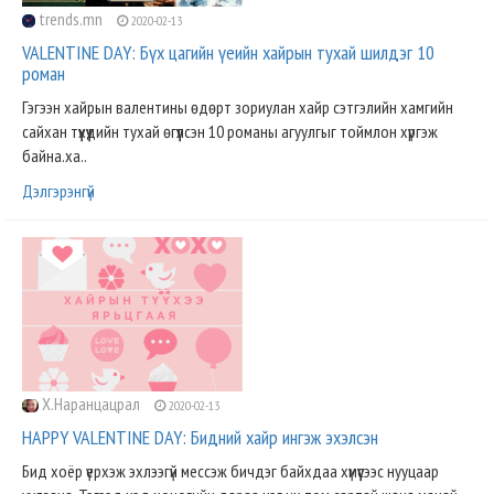
trends.mn
2020-02-13
VALENTINE DAY: Бүх цагийн үеийн хайрын тухай шилдэг 10
роман
Гэгээн хайрын валентины өдөрт зориулан хайр сэтгэлийн хамгийн
сайхан түүхүүдийн тухай өгүүлсэн 10 романы агуулгыг тоймлон хүргэж
байна.ха..
Дэлгэрэнгүй
Х.Наранцацрал
2020-02-13
HAPPY VALENTINE DAY: Бидний хайр ингэж эхэлсэн
Бид хоёр үерхэж эхлээгүй мессэж бичдэг байхдаа хүмүүсээс нууцаар