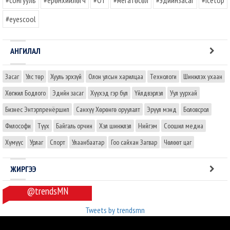
#сонгууль
#ерөнхийлөгч
#OT
#мегатөсөл
#эдийнзасаг
#icetop
#eyescool
АНГИЛАЛ
Засаг
Улс төр
Хууль эрхзүй
Олон улсын харилцаа
Технологи
Шинжлэх ухаан
Хөгжил Бодлого
Эдийн засаг
Хүүхэд гэр бүл
Үйлдвэрлэл
Уул уурхай
Бизнес Энтэрпренёршип
Санхүү Хөрөнгө оруулалт
Эрүүл мэнд
Боловсрол
Философи
Түүх
Байгаль орчин
Хэл шинжлэл
Нийгэм
Соошил медиа
Хүмүүс
Урлаг
Спорт
Улаанбаатар
Гоо сайхан Загвар
Чөлөөт цаг
ЖИРГЭЭ
@trendsMN
Tweets by trendsmn