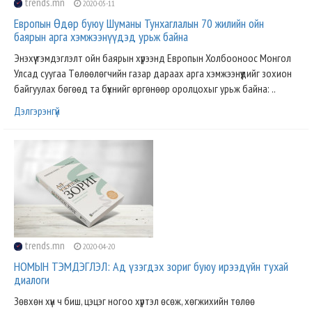
trends.mn
2020-05-11
Европын Өдөр буюу Шуманы Тунхаглалын 70 жилийн ойн
баярын арга хэмжээнүүдэд урьж байна
Энэхүү тэмдэглэлт ойн баярын хүрээнд Европын Холбооноос Монгол
Улсад суугаа Төлөөлөгчийн газар дараах арга хэмжээнүүдийг зохион
байгуулах бөгөөд та бүхнийг өргөнөөр оролцохыг урьж байна: ..
Дэлгэрэнгүй
trends.mn
2020-04-20
НОМЫН ТЭМДЭГЛЭЛ: Ад үзэгдэх зориг буюу ирээдүйн тухай
диалоги
Зөвхөн хүн ч биш, цэцэг ногоо хүртэл өсөж, хөгжихийн төлөө