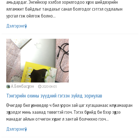
амьдардаг. Энгийнээр хэлбэл зорилгодоо хүрэх шийдвэрийн
ялгамжит байдлыг тандахыг санал болгодог сэтгэл судлалын
урсгал гэж ойлгож болно...
Дэлгэрэнгүй
А.Бямбасүрэн
2020-04-03
Тэнгэрийн охины зүүдний гэгээн зүйлд зориулав
Өчигдөр бил үү, өнөөдөр ч бил үү орон зай цаг хугацаанаас илүү хамааран
зүүдэлдэг минь хааяад төвөгтэй гээч. Тэгэх бүрийд би бээр зүүдээ
манадаг айлын отчигон хүү шиг л зантай болчихно гээч...
Дэлгэрэнгүй