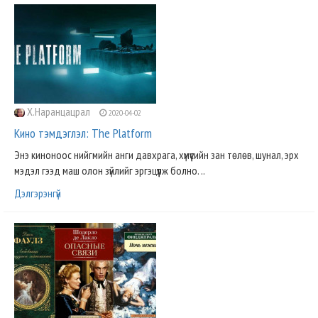
Х.Наранцацрал
2020-04-02
Кино тэмдэглэл: The Platform
Энэ киноноос нийгмийн анги давхрага, хүмүүсийн зан төлөв, шунал, эрх
мэдэл гээд маш олон зүйлийг эргэцүүлж болно. ..
Дэлгэрэнгүй