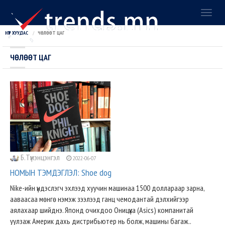
Toggl
naviga
НҮҮР ХУУДАС
ЧӨЛӨӨТ ЦАГ
ЧӨЛӨӨТ ЦАГ
Б.Түмэнцэнгэл
2022-06-07
НОМЫН ТЭМДЭГЛЭЛ: Shoе dog
Nike-ийн үндэслэгч эхлээд хуучин машинаа 1500 доллараар зарна,
ааваасаа мѳнгѳ нэмэж зээлээд ганц чемодантай дэлхийгээр
аялахаар шийднэ. Японд очихдоо Оницүка (Asics) компанитай
уулзаж Америк дахь дистрибьютер нь болж, машины багаж..