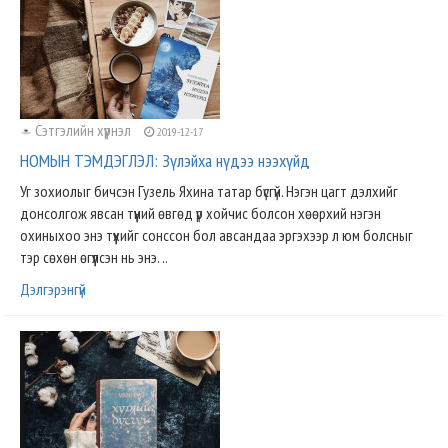
Сэтгэлийн хүүрнэл
2019-12-17
НОМЫН ТЭМДЭГЛЭЛ: Зүлэйха нүдээ нээхүйд
Уг зохиолыг бичсэн Гузель Яхина татар бүсгүй. Нэгэн цагт дэлхийг
донсолгож явсан түүний өвгөд үр хойчис болсон хөөрхий нэгэн
охиныхоо энэ түүхийг сонссон бол авсандаа эргэхээр л юм болсныг
тэр сөхөн өгүүлсэн нь энэ. ..
Дэлгэрэнгүй