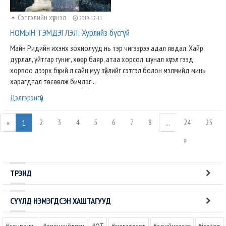
Сэтгэлийн хүүрнэл
2019-12-11
НОМЫН ТЭМДЭГЛЭЛ: Хурлийз бүсгүй
Майн Ридийн ихэнх зохиолууд нь тэр чигээрээ адал явдал. Хайр
дурлал, уйтгар гуниг, хөөр баяр, атаа хорсол, шунал хүсэл гээд
хорвоо дээрх бүхий л сайн муу зүйлийг сэтгэл болон мэлмийд минь
харагдтал төсөөлж бичдэг...
Дэлгэрэнгүй
2
3
4
5
6
7
8
24
25
«
1
...
»
ТРЭНД
СҮҮЛД НЭМЭГДСЭН ХАШТАГУУД