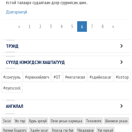
ёстой талаарх судалгаан дээр суурилсан, шин..
Дэлгэрэнгүй
«
1
2
3
4
5
7
8
»
6
ТРЭНД
СҮҮЛД НЭМЭГДСЭН ХАШТАГУУД
#сонгууль
#ерөнхийлөгч
#OT
#мегатөсөл
#эдийнзасаг
#icetop
#eyescool
АНГИЛАЛ
Засаг
Улс төр
Хууль эрхзүй
Олон улсын харилцаа
Технологи
Шинжлэх ухаан
Хөгжил Бодлого
Эдийн засаг
Хүүхэд гэр бүл
Үйлдвэрлэл
Уул уурхай