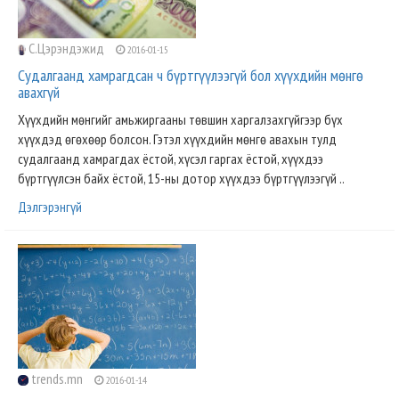
С.Цэрэндэжид
2016-01-15
Судалгаанд хамрагдсан ч бүртгүүлээгүй бол хүүхдийн мөнгө
авахгүй
Хүүхдийн мөнгийг амьжиргааны төвшин харгалзахгүйгээр бүх
хүүхдэд өгөхөөр болсон. Гэтэл хүүхдийн мөнгө авахын тулд
судалгаанд хамрагдах ёстой, хүсэл гаргах ёстой, хүүхдээ
бүртгүүлсэн байх ёстой, 15-ны дотор хүүхдээ бүртгүүлээгүй ..
Дэлгэрэнгүй
trends.mn
2016-01-14