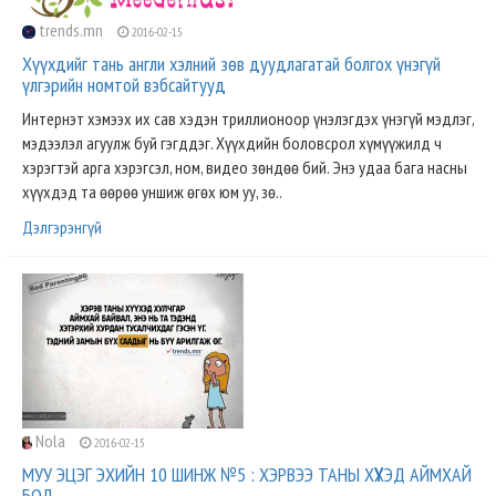
trends.mn
2016-02-15
Хүүхдийг тань англи хэлний зөв дуудлагатай болгох үнэгүй
үлгэрийн номтой вэбсайтууд
Интернэт хэмээх их сав хэдэн триллионоор үнэлэгдэх үнэгүй мэдлэг,
мэдээлэл агуулж буй гэгддэг. Хүүхдийн боловсрол хүмүүжилд ч
хэрэгтэй арга хэрэгсэл, ном, видео зөндөө бий. Энэ удаа бага насны
хүүхдэд та өөрөө уншиж өгөх юм уу, зө..
Дэлгэрэнгүй
Nola
2016-02-15
МУУ ЭЦЭГ ЭХИЙН 10 ШИНЖ №5 : ХЭРВЭЭ ТАНЫ ХҮҮХЭД АЙМХАЙ
БОЛ