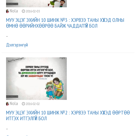
Nola
2016-02-03
МУУ ЭЦЭГ ЭХИЙН 10 ШИНЖ №3 : ХЭРВЭЭ ТАНЫ ХҮҮХЭД ОЛНЫ
ӨМНӨ ӨӨРИЙНХӨӨРӨӨ БАЙЖ ЧАДДАГГҮЙ БОЛ
..
Дэлгэрэнгүй
Nola
2016-02-02
МУУ ЭЦЭГ ЭХИЙН 10 ШИНЖ №2 : ХЭРВЭЭ ТАНЫ ХҮҮХЭД ӨӨРТӨӨ
ИТГЭХ ИТГЭЛГҮЙ БОЛ
..