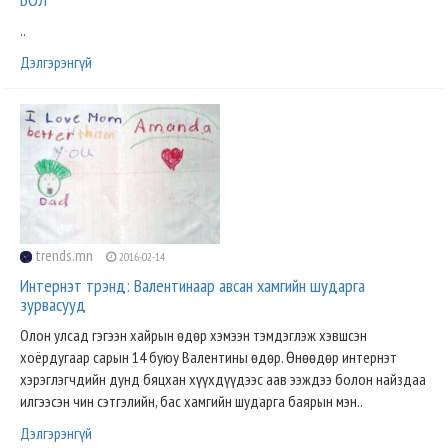
..
Дэлгэрэнгүй
trends.mn
2016-02-14
Интернэт трэнд: Валентинаар авсан хамгийн шударга
зурвасууд
Олон улсад гэгээн хайрын өдөр хэмээн тэмдэглэж хэвшсэн
хоёрдугаар сарын 14 буюу Валентины өдөр. Өнөөдөр интернэт
хэрэглэгчдийн дунд бяцхан хүүхдүүдээс аав ээждээ болон найздаа
илгээсэн чин сэтгэлийн, бас хамгийн шударга баярын мэн..
Дэлгэрэнгүй