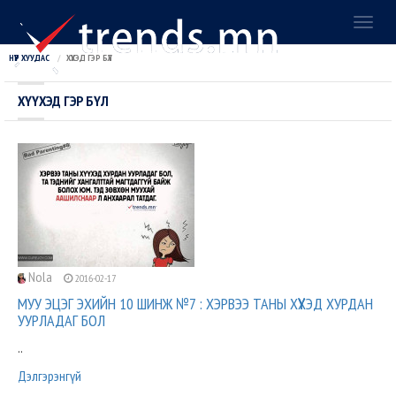
Toggl
naviga
НҮҮР ХУУДАС
ХҮҮХЭД ГЭР БҮЛ
ХҮҮХЭД ГЭР БҮЛ
Nola
2016-02-17
МУУ ЭЦЭГ ЭХИЙН 10 ШИНЖ №7 : ХЭРВЭЭ ТАНЫ ХҮҮХЭД ХУРДАН
УУРЛАДАГ БОЛ
..
Дэлгэрэнгүй