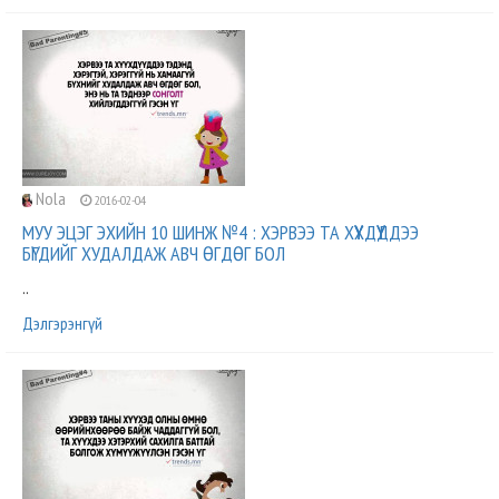
Nola
2016-02-04
МУУ ЭЦЭГ ЭХИЙН 10 ШИНЖ №4 : ХЭРВЭЭ ТА ХҮҮХДҮҮДДЭЭ
БҮГДИЙГ ХУДАЛДАЖ АВЧ ӨГДӨГ БОЛ
..
Дэлгэрэнгүй