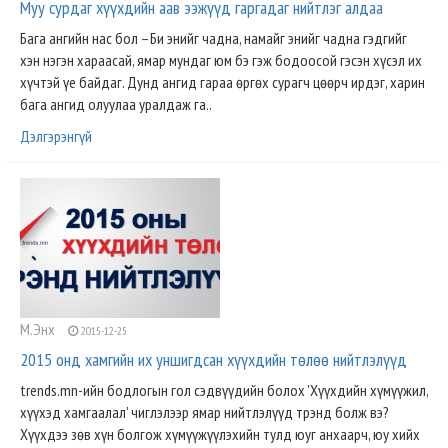
Муу сурдаг хүүхдийн аав ээжүүд гаргадаг нийтлэг алдаа
Бага ангийн нас бол –Би энийг чадна, намайг энийг чадна гэдгийг
хэн нэгэн хараасай, ямар мундаг юм бэ гэж бодоосой гэсэн хүсэл их
хүчтэй үе байдаг. Дунд ангид гараа өргөх сурагч цөөрч ирдэг, харин
бага ангид олуулаа уралдаж га..
Дэлгэрэнгүй
М.Энх
2015-12-25
2015 онд хамгийн их уншигдсан хүүхдийн төлөө нийтлэлүүд
trends.mn-ийн бодлогын гол сэдвүүдийн болох 'Хүүхдийн хүмүүжил,
хүүхэд хамгаалал' чиглэлээр ямар нийтлэлүүд трэнд болж вэ?
Хүүхдээ зөв хүн болгож хүмүүжүүлэхийн тулд юуг анхаарч, юу хийх