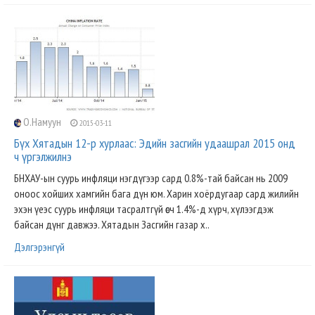
О.Намуун
2015-03-11
Бүх Хятадын 12-р хурлаас: Эдийн засгийн удаашрал 2015 онд
ч үргэлжилнэ
БНХАУ-ын суурь инфляци нэгдүгээр сард 0.8%-тай байсан нь 2009
оноос хойших хамгийн бага дүн юм. Харин хоёрдугаар сард жилийн
эхэн үеэс суурь инфляци тасралтгүй өсч 1.4%-д хүрч, хүлээгдэж
байсан дүнг давжээ. Хятадын Засгийн газар х..
Дэлгэрэнгүй