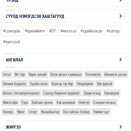
ТРЭНД
СҮҮЛД НЭМЭГДСЭН ХАШТАГУУД
#сонгууль
#ерөнхийлөгч
#OT
#мегатөсөл
#эдийнзасаг
#icetop
#eyescool
АНГИЛАЛ
Засаг
Улс төр
Хууль эрхзүй
Олон улсын харилцаа
Технологи
Шинжлэх ухаан
Хөгжил Бодлого
Эдийн засаг
Хүүхэд гэр бүл
Үйлдвэрлэл
Уул уурхай
Бизнес Энтэрпренёршип
Санхүү Хөрөнгө оруулалт
Эрүүл мэнд
Боловсрол
Философи
Түүх
Байгаль орчин
Хэл шинжлэл
Нийгэм
Соошил медиа
Хүмүүс
Урлаг
Спорт
Улаанбаатар
Гоо сайхан Загвар
Чөлөөт цаг
ЖИРГЭЭ