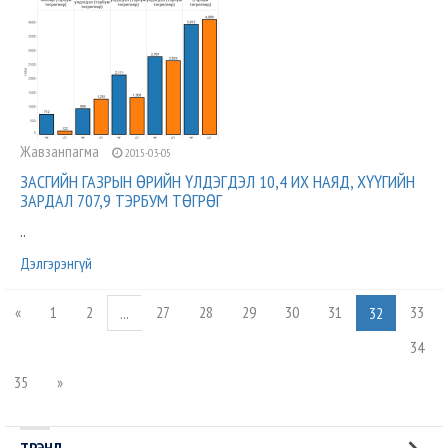
Жавзанпагма
2015-03-05
ЗАСГИЙН ГАЗРЫН ӨРИЙН ҮЛДЭГДЭЛ 10,4 ИХ НАЯД, ХҮҮГИЙН
ЗАРДАЛ 707,9 ТЭРБУМ ТӨГРӨГ
..
Дэлгэрэнгүй
«
1
2
27
28
29
30
31
33
...
32
34
35
»