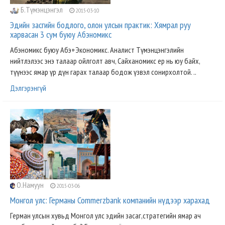
Б.Түмэнцэнгэл
2015-03-10
Эдийн засгийн бодлого, олон улсын практик: Хямрал руу
харвасан 3 сум буюу Абэномикс
Абэномикс буюу Абэ+Экономикс. Аналист Түмэнцэнгэлийн
нийтлэлээс энэ талаар ойлголт авч, Сайханомикс ер нь юу байх,
түүнээс ямар үр дүн гарах талаар бодож үзвэл сонирхолтой. ..
Дэлгэрэнгүй
О.Намуун
2015-03-06
Монгол улс: Германы Commerzbank компанийн нүдээр харахад
Герман улсын хувьд Монгол улс эдийн засаг,стратегийн ямар ач