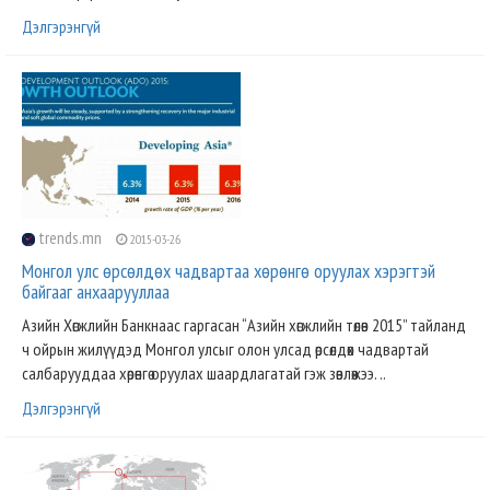
Дэлгэрэнгүй
trends.mn
2015-03-26
Монгол улс өрсөлдөх чадвартаа хөрөнгө оруулах хэрэгтэй
байгааг анхаарууллаа
Азийн Хөгжлийн Банкнаас гаргасан “Азийн хөгжлийн төлөв 2015” тайланд
ч ойрын жилүүдэд Монгол улсыг олон улсад өрсөлдөх чадвартай
салбарууддаа хөрөнгө оруулах шаардлагатай гэж зөвлөжээ. ..
Дэлгэрэнгүй