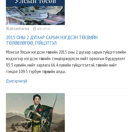
Жавзанпагма
2015-03-11
2015 ОНЫ 2 ДУГААР САРЫН НЭГДСЭН ТӨСВИЙН
ТӨЛӨВЛӨГӨӨ, ГҮЙЦЭТГЭЛ
Монгол Улсын нэгдсэн төсвийн 2015 оны 2 дугаар сарын гүйцэтгэлийн
мэдээгээр нэгдсэн төсвийн тэнцвэржүүлсэн нийт орлогын бүрдүүлэлт
93.3 хувийн, нийт зарлага 66.4 хувийн гүйцэтгэлтэй, төсвийн нийт
тэнцэл 109.5 тэрбум төгрөгийн алда..
Дэлгэрэнгүй