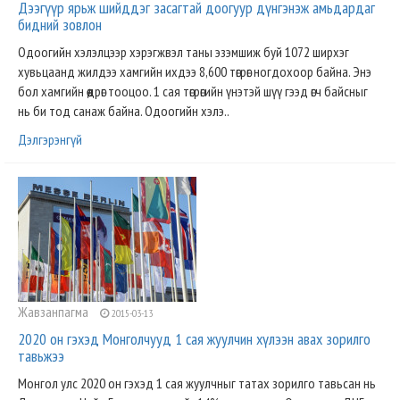
Дээгүүр ярьж шийддэг засагтай доогуур дүнгэнэж амьдардаг
бидний зовлон
Одоогийн хэлэлцээр хэрэгжвэл таны эзэмшиж буй 1072 ширхэг
хувьцаанд жилдээ хамгийн ихдээ 8,600 төгрөг ногдохоор байна. Энэ
бол хамгийн өөдрөг тооцоо. 1 сая төгрөгийн үнэтэй шүү гээд өгч байсныг
нь би тод санаж байна. Одоогийн хэлэ..
Дэлгэрэнгүй
Жавзанпагма
2015-03-13
2020 он гэхэд Монголчууд 1 сая жуулчин хүлээн авах зорилго
тавьжээ
Монгол улс 2020 он гэхэд 1 сая жуулчныг татах зорилго тавьсан нь