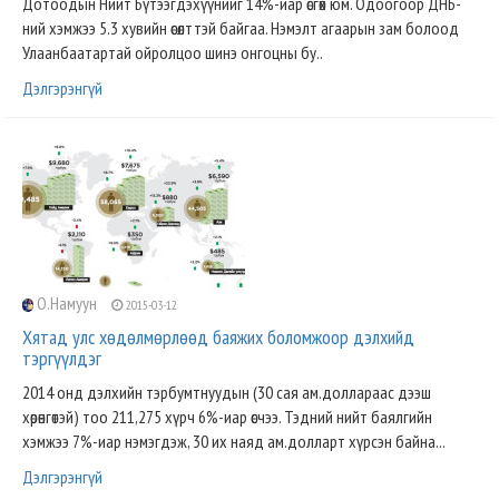
Дотоодын Нийт Бүтээгдэхүүнийг 14%-иар өсгөх юм. Одоогоор ДНБ-
ний хэмжээ 5.3 хувийн өсөлттэй байгаа. Нэмэлт агаарын зам болоод
Улаанбаатартай ойролцоо шинэ онгоцны бу..
Дэлгэрэнгүй
О.Намуун
2015-03-12
Хятад улс хөдөлмөрлөөд баяжих боломжоор дэлхийд
тэргүүлдэг
2014 онд дэлхийн тэрбумтнуудын (30 сая ам.доллараас дээш
хөрөнгөтэй) тоо 211,275 хүрч 6%-иар өсчээ. Тэдний нийт баялгийн
хэмжээ 7%-иар нэмэгдэж, 30 их наяд ам.долларт хүрсэн байна...
Дэлгэрэнгүй