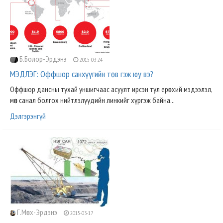
Б.Болор-Эрдэнэ
2015-03-24
МЭДЛЭГ: Оффшор санхүүгийн төв гэж юу вэ?
Оффшор дансны тухай уншигчаас асуулт ирсэн тул ерөнхий мэдээлэл,
мөн санал болгох нийтлэлүүдийн линкийг хүргэж байна...
Дэлгэрэнгүй
Г.Мөнх-Эрдэнэ
2015-03-17