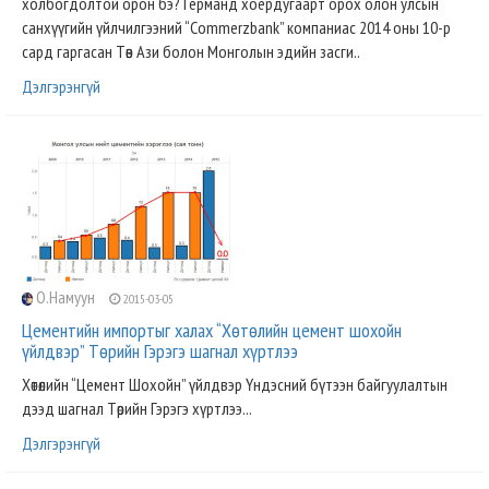
холбогдолтой орон бэ? Германд хоёрдугаарт орох олон улсын
санхүүгийн үйлчилгээний “Commerzbank” компаниас 2014 оны 10-р
сард гаргасан Төв Ази болон Монголын эдийн засги..
Дэлгэрэнгүй
О.Намуун
2015-03-05
Цементийн импортыг халах “Хөтөлийн цемент шохойн
үйлдвэр” Төрийн Гэрэгэ шагнал хүртлээ
Хөтөлийн “Цемент Шохойн” үйлдвэр Үндэсний бүтээн байгуулалтын
дээд шагнал Төрийн Гэрэгэ хүртлээ...
Дэлгэрэнгүй