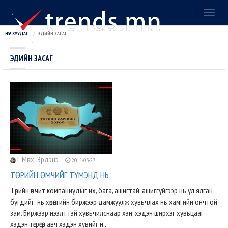
Toggl
naviga
НҮҮР ХУУДАС
ЭДИЙН ЗАСАГ
ЭДИЙН ЗАСАГ
Г.Мөнх-Эрдэнэ
2015-03-27
ТӨРИЙН ӨМЧИЙГ ТҮМЭНД НЬ
Төрийн өмчит компаниудыг их, бага, ашигтай, ашиггүйгээр нь үл ялган
бүгдийг нь хөрөнгийн биржээр дамжуулж хувьчлах нь хамгийн ончтой
зам. Биржээр нээлттэй хувьчилснаар хэн, хэдэн ширхэг хувьцааг
хэдэн төгрөгөөр авч хэдэн хувийг н..