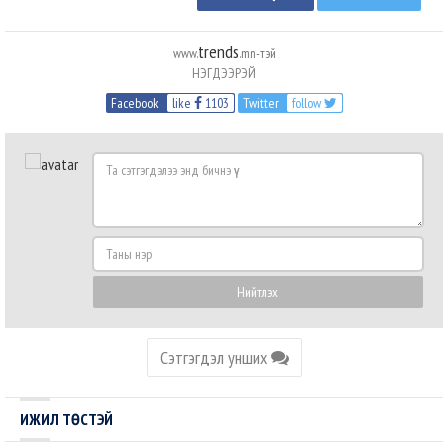
trends
www.
.mn-тэй
НЭГДЭЭРЭЙ
Facebook
like
1103
Twitter
follow
Та
сэтгэгдэлээ
энд
бичнэ
Таны
үү
нэр
Нийтлэх
Сэтгэгдэл унших
ИЖИЛ ТӨСТЭЙ