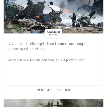
А.Азжаргал
2017.10.12
Vivamus et felis eget diam fermentum tempor
pharetra sit amet est.
Morbi quis odio tempus, porttitor lacus id, porttitor est.
0
0
0
0