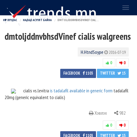
Toggl
naviga
НҮҮР ХУУДАС
НАДАД АСУУЛТ БАЙНА
DMTOLJDDNVBHSDVINEF CIALIS WALGREENS
dmtoljddnvbhsdVinef cialis walgreens
H.HtndSoype
2016-07-19
0
0
FACEBOOK
1103
TWITTER
15
cialis vs.levitra
is tadalafil available in generic form
tadalafil
20mg (generic equivalent to cialis)
Хэвлэх
982
0
0
FACEBOOK
1103
TWITTER
15