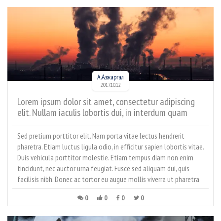
А.Азжаргал
2017.10.12
Lorem ipsum dolor sit amet, consectetur adipiscing
elit. Nullam iaculis lobortis dui, in interdum quam
faucibus sed. Aliquam magna nibh, consequat in ante
at, tincidunt tincidunt nisi. Nam volutpat metus in
Sed pretium porttitor elit. Nam porta vitae lectus hendrerit
enim sodales, sed euismod leo volutpat. Nulla mollis
pharetra. Etiam luctus ligula odio, in efficitur sapien lobortis vitae.
lectus vitae ante mollis sodales.
Duis vehicula porttitor molestie. Etiam tempus diam non enim
tincidunt, nec auctor urna feugiat. Fusce sed aliquam dui, quis
facilisis nibh. Donec ac tortor eu augue mollis viverra ut pharetra
leo.
0
0
0
0