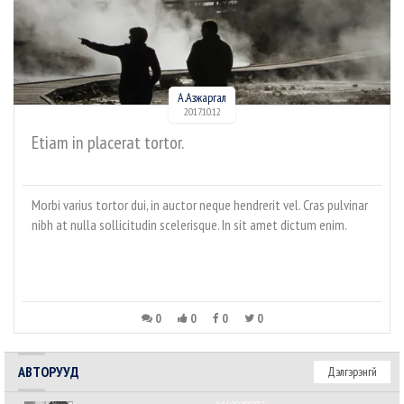
А.Азжаргал
2017.10.12
Etiam in placerat tortor.
Morbi varius tortor dui, in auctor neque hendrerit vel. Cras pulvinar
nibh at nulla sollicitudin scelerisque. In sit amet dictum enim.
0
0
0
0
АВТОРУУД
Дэлгэрэнгүй