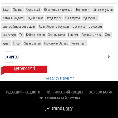
Засаг
Улс төр
Хууль эрхзүй
Олон улсын харилцаа
Технологи
Шинжлэх ухаан
Хөгжил Бодлого
Эдийн засаг
Хүүхэд гэр бүл
Үйлдвэрлэл
Уул уурхай
Бизнес Энтэрпренёршип
Санхүү Хөрөнгө оруулалт
Эрүүл мэнд
Боловсрол
Философи
Түүх
Байгаль орчин
Хэл шинжлэл
Нийгэм
Соошил медиа
Хүмүүс
Урлаг
Спорт
Улаанбаатар
Гоо сайхан Загвар
Чөлөөт цаг
ЖИРГЭЭ
@trendsMN
Tweets by trendsmn
РЕДАКЦИЙН БОДЛОГО
ҮЙЛЧИЛГЭЭНИЙ НӨХЦӨЛ
ХОЛБОО БАРИХ
СУРТАЛЧИЛГАА БАЙРШУУЛАХ