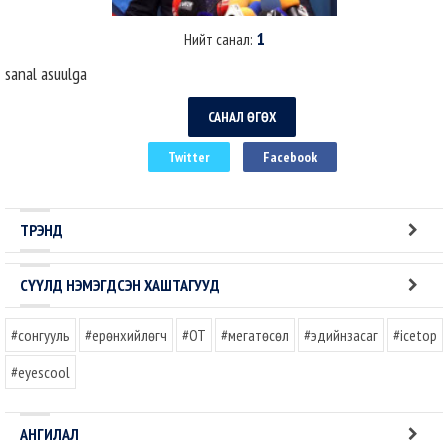
1
Нийт санал:
sanal asuulga
САНАЛ ӨГӨХ
Twitter
Facebook
ТРЭНД
СҮҮЛД НЭМЭГДСЭН ХАШТАГУУД
#сонгууль
#ерөнхийлөгч
#OT
#мегатөсөл
#эдийнзасаг
#icetop
#eyescool
АНГИЛАЛ