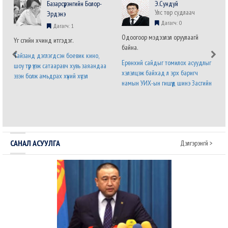
Базарсүрэнгийн Болор-
Э.Сундуй
Улс төр судлаач
Эрдэнэ
Дагагч: 0
Дагагч: 1
Одоогоор мэдээлэл оруулаагүй
Үг үсгийн хүчинд итгэдэг.
байна.
Тайзанд дэглэгдсэн боевик кино,
Ерөнхий сайдыг томилох асуудлыг
шоу түр үзэж сатааравч хувь заяандаа
хэлэлцэж байхад л эрх баригч
эзэн болж амьдрах хүний хүсэл
намын УИХ-ын гишүүд шинэ Засгийн
хязгааргүй бөгөөд мөхөшгүй. Явж явж
газрын бүтэц, бүрэлдэхүүний талаарх
энэ хүслийг хүлээн зөвшөөрч налсан
саналаа нэр бүхий гишүүний албан
нам л дараагийн сонгуульд ялна.
бланк дээр илэрхийлээд байна. Энэ
Урд ургасан эвэрнээс хойно у..
бол дөнгөж томилогдсон Ерөнхий с..
САНАЛ АСУУЛГА
Дэлгэрэнгүй >