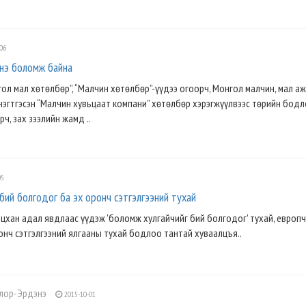
06
нэ боломж байна
ол мал хөтөлбөр”, “Малчин хөтөлбөр”-үүдээ огоорч, Монгол малчин, мал аж
нэгтгэсэн “Малчин хувьцаат компани” хөтөлбөр хэрэгжүүлвээс төрийн бодл
ч, зах зээлийн жамд ..
05
бий болгодог ба эх оронч сэтгэлгээний тухай
хан адал явдлаас үүдэж 'боломж хулгайчийг бий болгодог' тухай, европч
нч сэтгэлгээний ялгааны тухай бодлоо тантай хуваалцъя..
олор-Эрдэнэ
2015-10-01