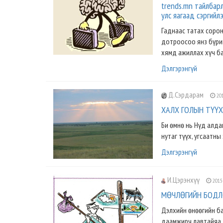
trends.mn тайлбарл
улс яагаад сэргийл
Гаднаас татах соро
дотроосоо янз бүрий
хямд ажиллах хүч ба
Дэлгэрэнгүй
Д.Сэрдарам
201
ХАЛХ ГОЛЫН ТҮҮХ
Би өмнө нь Нүд алда
нутаг түүх, угсаатны
Дэлгэрэнгүй
И.Цэрэнхүү
2015
МѲЧЛѲГИЙН БОДЛ
Дэлхийн ѳнѳѳгийн ба
даамжирч лавтайяа д