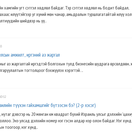
н хамгийн угт сэтгэл хөдлөл байдаг. Тэр сэтгэл хөдлөл нь бодит байдал,
хаас илүүтэйгээр уг хүний мөн чанар, амьдралын туршлагатайтай илүү хо
илтнүүдийн шийдвэр нь үү..
20
а улсын амжилт, иргэний аз жаргал
ыг аз жаргалтай иргэдтэй болгохын тулд бизнесийн шудрага өрсөлдөөн, 
гаруулалтын тогтолцоог бэхжүүлэх хэрэгтэй. ..
10-12
илийн түүхэн гайхамшгийг бүтээсэн бэ? (2-р хэсэг)
й, нутаг дэвсгэр нь 20 мянган км квадрат бүхий Израиль улсыг дэлхийн 'цах
оллоо. Энэ улсад дэлхийн номер нэг гэсэн алдар нэр олон байдаг. Нэг хүнд
н тоогоор, нэг хүнд..