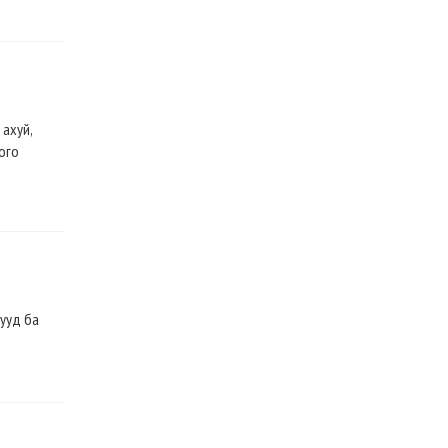
 ахуй,
ого
ууд ба