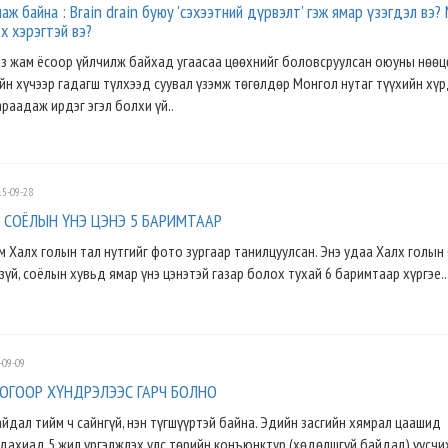
аж байна : Brain drain буюу 'сэхээтний дүрвэлт' гэж ямар үзэгдэл вэ?
эх хэрэгтэй вэ?
нз жам ёсоор үйлчилж байхад угаасаа цөөхнийг боловсруулсан оюуны нөөц
н хүчээр гадагш түлхээд суувал үзэмж төгөлдөр Монгол нутаг түүхийн хү
раадаж ирдэг эгэл болхи үй..
5-09-28
 СОЁЛЫН ҮНЭ ЦЭНЭ 5 БАРИМТААР
м Халх голын тал нутгийг фото зургаар танилцуулсан. Энэ удаа Халх голын
 зүй, соёлын хувьд ямар үнэ цэнэтэй газар болох тухай 6 баримтаар хүргэе..
-09-09
ОГООР ХҮНДРЭЛЭЭС ГАРЧ БОЛНО
йдал тийм ч сайнгүй, нэн түгшүүртэй байна. Эдийн засгийн хямрал цаашид
ахиад 5 жил үргэлжлэх улс тѳрийн конъюнктур (хѳдөлшгүй байдал) үүсчи