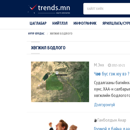
Search
ЦАГЛАБАР
НИЙТЛЭЛ
ИНФОГРАФИК
ЯРИЛЦЛАГА/СУР
НҮҮР ХУУДАС
ХӨГЖИЛ БОДЛОГО
ХӨГЖИЛ БОДЛОГО
М.Энх
2015-10-21
Чөлөөт бүс гэж юу вэ ?
Судалгааны багийнха
хүнс, ХАА-н салбар
хөгжлийн бодлоготой
Дэлгэрэнгүй
Ганболдын Анар
Гоомой л байна даа