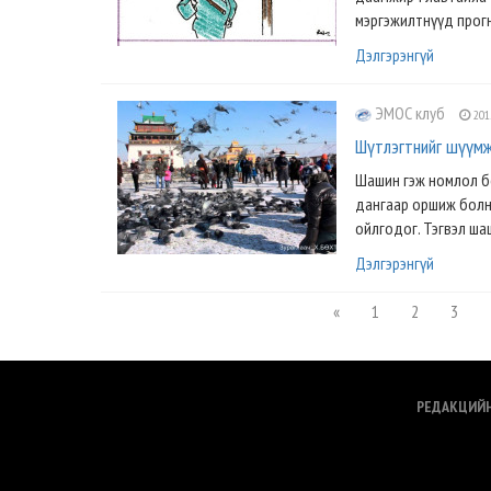
мэргэжилтнүүд прог
Дэлгэрэнгүй
ЭМОС клуб
201
Шүтлэгтнийг шүүмж
Шашин гэж номлол б
дангаар оршиж болно
ойлгодог. Тэгвэл ша
Дэлгэрэнгүй
«
1
2
3
РЕДАКЦИЙ