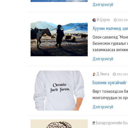
Дэлгэрэнгүй
И.Цэрэн
2015-10-
Хуучин малчинд ши
Олон салангид “Монг
бизнесмэн гурвалыг 
халамжаасаа ангижир
Дэлгэрэнгүй
Д.Уянга
2015-10-
Боломж хулгайчийг 
Өөрт тохиолдсон бяц
монголчуудын эх оро
Дэлгэрэнгүй
Базарсүрэнгийн Б