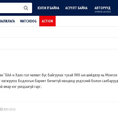
ХЭЛЭХ ҮГ БАЙНА
АСУУЛТ БАЙНА
АВТОРУУД
OPINION LEADERS
ВАЛЖЛАГА
WATCHDOG
ACTION
н “ХАА-н Халх гол чөлөөт бүс байгуулах тухай УИХ-ын шийдвэр нь Монгол
ыг хөгжүүлэх бодлогын баримт бичиггүй нөхцөлд үндэсний болон салбаруу
 ямар нэг уялдаагүй гарг..
2015-10-21