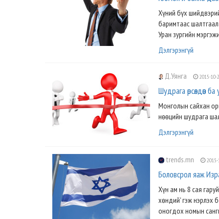
Хүний бүх шийдвэрий
баримтаас шалтгаала
Уран зургийн мэргэж
Дэлгэрэнгүй
Д.Уянга
2015-10-
Шудрага өрсөлдөөн б
Монголын сайхан орн
нөөцийн шудрага шал
Дэлгэрэнгүй
trends.mn
2015-
Боловсрол яаж Изра
Хүн ам нь 8 сая гару
хөндий' гэж нэрлэх б
оногдох номын сангы