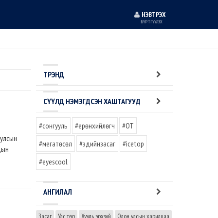
НЭВТРЭХ
БҮРТГҮҮЛЭХ
ТРЭНД
СҮҮЛД НЭМЭГДСЭН ХАШТАГУУД
#сонгууль
#ерөнхийлөгч
#OT
 улсын
#мегатөсөл
#эдийнзасаг
#icetop
дын
#eyescool
АНГИЛАЛ
Засаг
Улс төр
Хууль эрхзүй
Олон улсын харилцаа