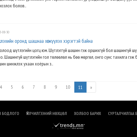
нозлох болов..
5-08-30
лэхийн оронд шашнаа хөгжүүлэх хэрэгтэй байна
олоод шүтлэгийн цогц юм. Шүтлэггүй шашин гэж оршихгүй бол шашингүй шү
. Шашингүй шүтлэгийн гол төлөөлөл нь бөө мөргөл, онго сүнс тахилга гэж 
шин шинжлэх ухаан хоёрын з..
4
5
6
7
8
9
10
11
»
Н БОДЛОГО
ҮЙЛЧИЛГЭЭНИЙ НӨХЦӨЛ
ХОЛБОО БАРИХ
СУРТАЛЧИЛГАА 