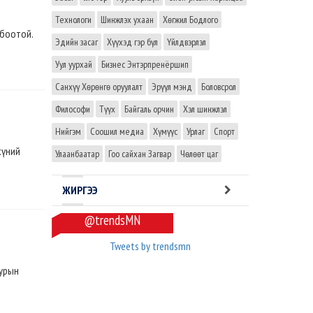
Технологи
Шинжлэх ухаан
Хөгжил Бодлого
лбоотой.
Эдийн засаг
Хүүхэд гэр бүл
Үйлдвэрлэл
Уул уурхай
Бизнес Энтэрпренёршип
Санхүү Хөрөнгө оруулалт
Эрүүл мэнд
Боловсрол
Философи
Түүх
Байгаль орчин
Хэл шинжлэл
Нийгэм
Соошил медиа
Хүмүүс
Урлаг
Спорт
хүний
Улаанбаатар
Гоо сайхан Загвар
Чөлөөт цаг
ЖИРГЭЭ
@trendsMN
Tweets by trendsmn
иурын