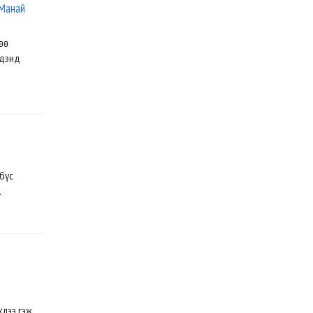
 Манай
өө
рдэнд
 бүс
.
хлээ гэж