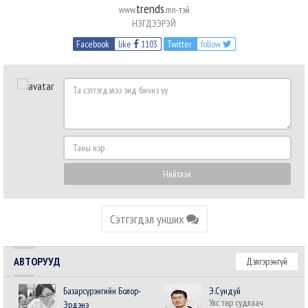
trends
www.
.mn-тэй
НЭГДЭЭРЭЙ
Facebook
like
1103
Twitter
follow
Та
сэтгэгдэлээ
энд
бичнэ
Таны
үү
нэр
Нийтлэх
Сэтгэгдэл унших
АВТОРУУД
Дэлгэрэнгүй
Базарсүрэнгийн Болор-
Э.Сундуй
Улс төр судлаач
Эрдэнэ