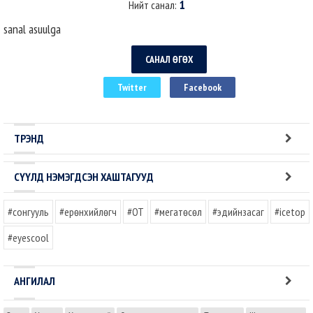
1
Нийт санал:
sanal asuulga
САНАЛ ӨГӨХ
Twitter
Facebook
ТРЭНД
СҮҮЛД НЭМЭГДСЭН ХАШТАГУУД
#сонгууль
#ерөнхийлөгч
#OT
#мегатөсөл
#эдийнзасаг
#icetop
#eyescool
АНГИЛАЛ