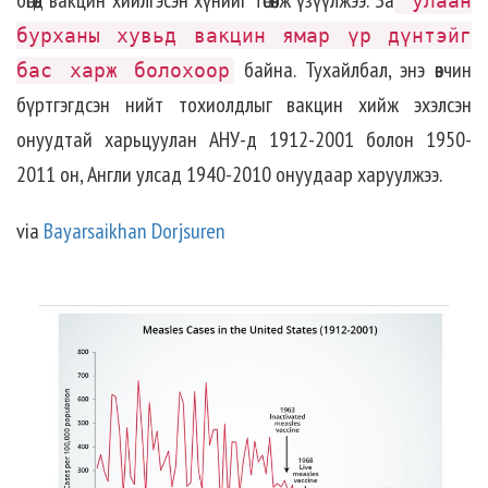
улаан
бурханы хувьд вакцин ямар үр дүнтэйг
байна. Тухайлбал, энэ өвчин
бас харж болохоор
бүртгэгдсэн нийт тохиолдлыг вакцин хийж эхэлсэн
онуудтай харьцуулан АНУ-д 1912-2001 болон 1950-
2011 он, Англи улсад 1940-2010 онуудаар харуулжээ.
via
Bayarsaikhan Dorjsuren