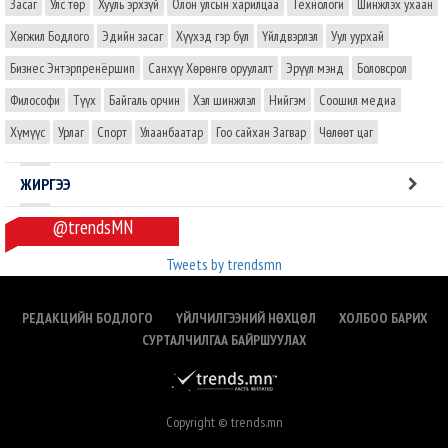
Засаг
Улс төр
Хууль эрхзүй
Олон улсын харилцаа
Технологи
Шинжлэх ухаан
Хөгжил Бодлого
Эдийн засаг
Хүүхэд гэр бүл
Үйлдвэрлэл
Уул уурхай
Бизнес Энтэрпренёршип
Санхүү Хөрөнгө оруулалт
Эрүүл мэнд
Боловсрол
Философи
Түүх
Байгаль орчин
Хэл шинжлэл
Нийгэм
Соошил медиа
Хүмүүс
Урлаг
Спорт
Улаанбаатар
Гоо сайхан Загвар
Чөлөөт цаг
ЖИРГЭЭ
@trendsMN
Tweets by trendsmn
РЕДАКЦИЙН БОДЛОГО
ҮЙЛЧИЛГЭЭНИЙ НӨХЦӨЛ
ХОЛБОО БАРИХ
СУРТАЛЧИЛГАА БАЙРШУУЛАХ
Copyright © trends.mn