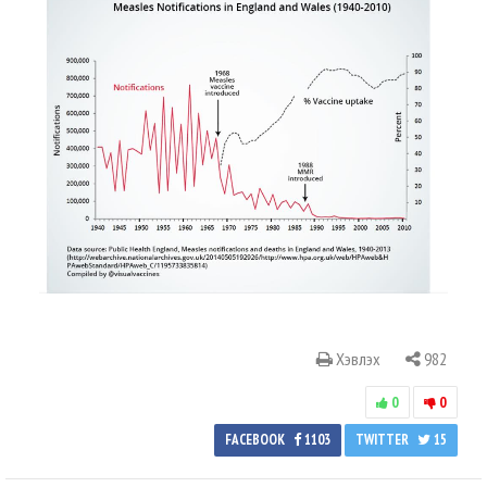
Хэвлэх
982
0
0
FACEBOOK
1103
TWITTER
15