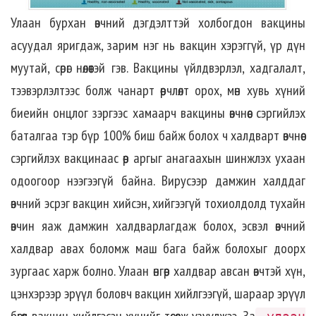
Улаан бурхан өвчний дэгдэлттэй холбогдон вакцины
асуудал яригдаж, зарим нэг нь вакцин хэрэггүй, үр дүн
муутай, сөрөг нөлөөтэй гэв. Вакцины үйлдвэрлэл, хадгалалт,
тээвэрлэлтээс болж чанарт өөрчлөлт орох, мөн хувь хүний
биеийн онцлог зэргээс хамаарч вакцины өвчнөөс сэргийлэх
баталгаа тэр бүр 100% биш байж болох ч халдварт өвчнөөс
сэргийлэх вакцинаас өөр аргыг анагаахын шинжлэх ухаан
одоогоор нээгээгүй байна. Вирусээр дамжин халддаг
өвчний эсрэг вакцин хийсэн, хийгээгүй тохиолдолд тухайн
өвчин яаж дамжин халдварлагдаж болох, эсвэл өвчний
халдвар авах боломж маш бага байж болохыг доорх
зургаас харж болно. Улаан өнгөөр халдвар авсан өвчтэй хүн,
цэнхэрээр эрүүл боловч вакцин хийлгээгүй, шараар эрүүл
бөгөөд вакцин хийлгэсэн хүнийг төсөөлж үзүүлжээ. За