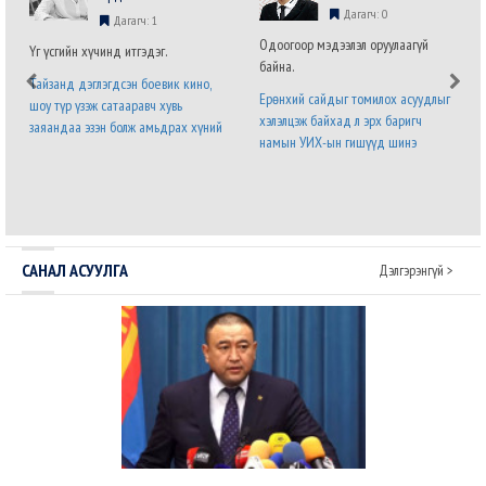
Дагагч: 0
Дагагч: 1
Одоогоор мэдээлэл оруулаагүй
Үг үсгийн хүчинд итгэдэг.
байна.
Тайзанд дэглэгдсэн боевик кино,
Ерөнхий сайдыг томилох асуудлыг
шоу түр үзэж сатааравч хувь
хэлэлцэж байхад л эрх баригч
заяандаа эзэн болж амьдрах хүний
намын УИХ-ын гишүүд шинэ
хүсэл хязгааргүй бөгөөд мөхөшгүй.
Засгийн газрын бүтэц,
Явж явж энэ хүслийг хүлээн
бүрэлдэхүүний талаарх саналаа нэр
зөвшөөрч налсан нам л дараагийн
бүхий гишүүний албан бланк дээр
сонгуульд ялна. Урд ургасан
илэрхийлээд байна. Энэ бол дөнгөж
эвэрнээс хойно у..
томилогдсон Ерөнхий с..
САНАЛ АСУУЛГА
Дэлгэрэнгүй >