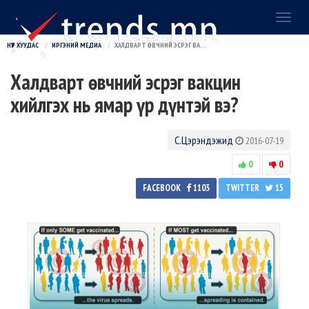
Toggl
naviga
НҮҮР ХУУДАС
ИРГЭНИЙ МЕДИА
ХАЛДВАРТ ӨВЧНИЙ ЭСРЭГ ВАКЦИН ХИЙЛГЭХ НЬ ЯМАР ҮР ДҮНТЭЙ ВЭ?
Халдварт өвчний эсрэг вакцин
хийлгэх нь ямар үр дүнтэй вэ?
С.Цэрэндэжид
2016-07-19
0
0
FACEBOOK
1103
TWITTER
15