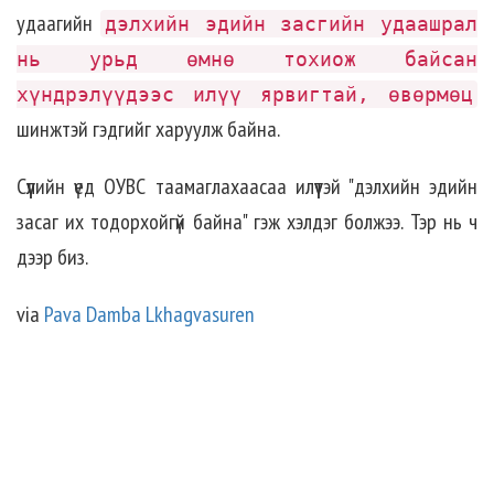
удаагийн
дэлхийн эдийн засгийн удаашрал
нь урьд өмнө тохиож байсан
хүндрэлүүдээс илүү ярвигтай, өвөрмөц
шинжтэй гэдгийг харуулж байна.
Сүүлийн үед ОУВС таамаглахаасаа илүүтэй "дэлхийн эдийн
засаг их тодорхойгүй байна" гэж хэлдэг болжээ. Тэр нь ч
дээр биз.
via
Pava Damba Lkhagvasuren