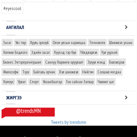
#eyescool
АНГИЛАЛ
Засаг
Улс төр
Хууль эрхзүй
Олон улсын харилцаа
Технологи
Шинжлэх ухаан
Хөгжил Бодлого
Эдийн засаг
Хүүхэд гэр бүл
Үйлдвэрлэл
Уул уурхай
Бизнес Энтэрпренёршип
Санхүү Хөрөнгө оруулалт
Эрүүл мэнд
Боловсрол
Философи
Түүх
Байгаль орчин
Хэл шинжлэл
Нийгэм
Соошил медиа
Хүмүүс
Урлаг
Спорт
Улаанбаатар
Гоо сайхан Загвар
Чөлөөт цаг
ЖИРГЭЭ
@trendsMN
Tweets by trendsmn