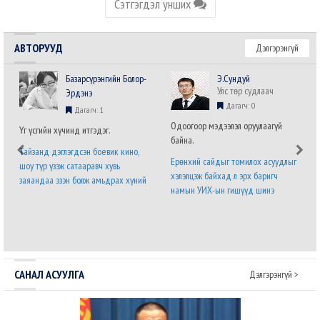
Сэтгэгдэл унших
АВТОРУУД
Дэлгэрэнгүй
Базарсүрэнгийн Болор-
Э.Сундуй
Улс төр судлаач
Эрдэнэ
Дагагч: 0
Дагагч: 1
Одоогоор мэдээлэл оруулаагүй
Үг үсгийн хүчинд итгэдэг.
байна.
Тайзанд дэглэгдсэн боевик кино,
Ерөнхий сайдыг томилох асуудлыг
шоу түр үзэж сатааравч хувь
хэлэлцэж байхад л эрх баригч
заяандаа эзэн болж амьдрах хүний
намын УИХ-ын гишүүд шинэ
хүсэл хязгааргүй бөгөөд мөхөшгүй.
Засгийн газрын бүтэц,
Явж явж энэ хүслийг хүлээн
бүрэлдэхүүний талаарх саналаа нэр
зөвшөөрч налсан нам л дараагийн
бүхий гишүүний албан бланк дээр
сонгуульд ялна. Урд ургасан
илэрхийлээд байна. Энэ бол дөнгөж
эвэрнээс хойно у..
томилогдсон Ерөнхий с..
САНАЛ АСУУЛГА
Дэлгэрэнгүй >