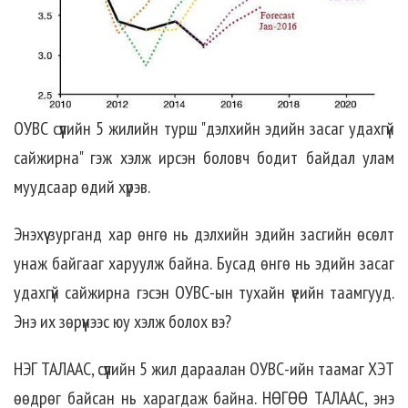
ОУВС сүүлийн 5 жилийн турш "дэлхийн эдийн засаг удахгүй
сайжирна" гэж хэлж ирсэн боловч бодит байдал улам
муудсаар өдий хүрэв.
Энэхүү зурганд xар өнгө нь дэлхийн эдийн засгийн өсөлт
унаж байгааг харуулж байна. Бусад өнгө нь эдийн засaг
удахгүй сайжирна гэсэн ОУВС-ын тухайн үеийн таамгууд.
Энэ их зөрүүнээс юу хэлж болох вэ?
НЭГ ТАЛААС, сүүлийн 5 жил дараалан ОУВС-ийн таамаг XЭT
өөдрөг байсан нь харагдаж байна. НӨГӨӨ ТАЛААС, энэ