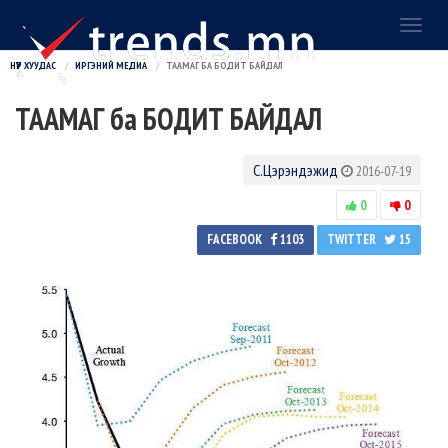
Toggl
naviga
НҮҮР ХУУДАС
ИРГЭНИЙ МЕДИА
ТААМАГ БА БОДИТ БАЙДАЛ
ТААМАГ ба БОДИТ БАЙДАЛ
С.Цэрэндэжид
2016-07-19
0
0
FACEBOOK
1103
TWITTER
15