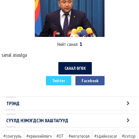
1
Нийт санал:
sanal asuulga
САНАЛ ӨГӨХ
Twitter
Facebook
ТРЭНД
СҮҮЛД НЭМЭГДСЭН ХАШТАГУУД
#сонгууль
#ерөнхийлөгч
#OT
#мегатөсөл
#эдийнзасаг
#icetop