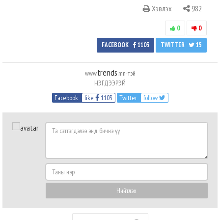
Хэвлэх
982
0
0
FACEBOOK
1103
TWITTER
15
trends
www.
.mn-тэй
НЭГДЭЭРЭЙ
Facebook
like
1103
Twitter
follow
Та
сэтгэгдэлээ
энд
бичнэ
Таны
үү
нэр
Нийтлэх