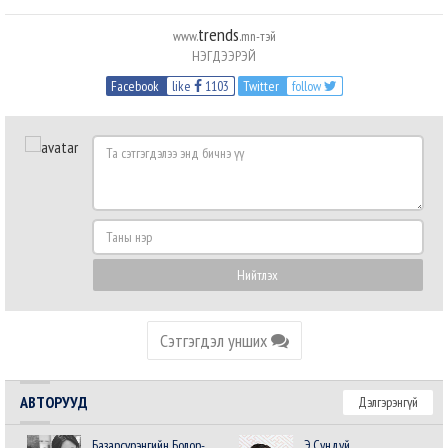
trends
www.
.mn-тэй
НЭГДЭЭРЭЙ
Facebook
like
1103
Twitter
follow
Та
сэтгэгдэлээ
энд
бичнэ
Таны
үү
нэр
Нийтлэх
Сэтгэгдэл унших
АВТОРУУД
Дэлгэрэнгүй
Базарсүрэнгийн Болор-
Э.Сундуй