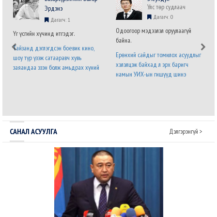
Улс төр судлаач
Эрдэнэ
Дагагч: 0
Дагагч: 1
Одоогоор мэдээлэл оруулаагүй
Үг үсгийн хүчинд итгэдэг.
байна.
Тайзанд дэглэгдсэн боевик кино,
Ерөнхий сайдыг томилох асуудлыг
шоу түр үзэж сатааравч хувь
хэлэлцэж байхад л эрх баригч
заяандаа эзэн болж амьдрах хүний
намын УИХ-ын гишүүд шинэ
хүсэл хязгааргүй бөгөөд мөхөшгүй.
Засгийн газрын бүтэц,
Явж явж энэ хүслийг хүлээн
бүрэлдэхүүний талаарх саналаа нэр
зөвшөөрч налсан нам л дараагийн
бүхий гишүүний албан бланк дээр
сонгуульд ялна. Урд ургасан
илэрхийлээд байна. Энэ бол дөнгөж
эвэрнээс хойно у..
томилогдсон Ерөнхий с..
САНАЛ АСУУЛГА
Дэлгэрэнгүй >