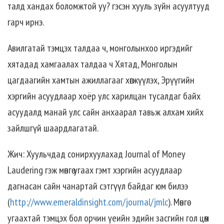
талд хандах боломжтой уу? гэсэн хууль зүйн асуултууд
гарч ирнэ.
Авилгатай тэмцэх талдаа ч, монголынхоо иргэдийг
хятадад хамгаалах талдаа ч Хятад, Монголын
цагдаагийн хамтын ажиллагааг хөгжүүлэх, Эрүүгийн
хэргийн асуудлаар хоёр улс харилцан тусалдаг байх
асуудалд манай улс сайн анхаарал тавьж алхам хийх
зайлшгүй шаардлагатай.
Жич: Хуульчдад сонирхуулахад Journal of Money
Laudering гэж мөнгө угаах гэмт хэргийн асуудлаар
дагнасан сайн чанартай сэтгүүл байдаг юм билээ
(
http://www.emeraldinsight.com/journal/jmlc
). Мөнгө
угаахтай тэмцэх бол орчин үеийн эдийн засгийн гол цөм