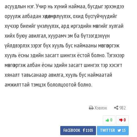
асуудлын нэг. Учир нь хүний наймаа, бусдыг эрхэндээ
оруулж албадан хөдөлмөрлүүлэх, охид бүсгүйчүүдийг
хүчээр биеийг үнэлүүлэх, ард иргэдийн мөнгийг хулгай
хийх буюу авилгал, хуурамч эм ба бүтээгдэхүүн
үйлдвэрлэх зэрэг бүх хууль бус наймааны мөнгө эргэж
хууль ёсны эдийн засагт шингэх ёстой болно. Тэгэхээр
мөнгө эргэж албан ёсны эдийн засагт шингэх тэр хэсэгт
хяналт тавьсанаар авилга, хууль бус наймаатай
амжилттай тэмцэх бололцоотой болно.
Хэвлэх
982
0
0
FACEBOOK
1103
TWITTER
15