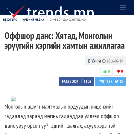
Toggl
naviga
НҮҮР ХУУДАС
ИРГЭНИЙ МЕДИА
ОФФШОР ДАНС: ХЯТАД, МОНГОЛЫН ЭРҮҮГИЙН ХЭРГИЙН ХАМТЫН АЖИЛЛАГАА
Оффшор данс: Хятад, Монголын
эрүүгийн хэргийн хамтын ажиллагаа
Д.Уянга
2016-07-19
0
0
FACEBOOK
1103
TWITTER
15
Монголын ашигт малтмалын ордуудын лицензийг
гадаадад зараад мөнгө нь гадааддаа үлдээд оффшор
данс уруу орсон уу? гэдгийг шалгах, асуух хэрэгтэй.