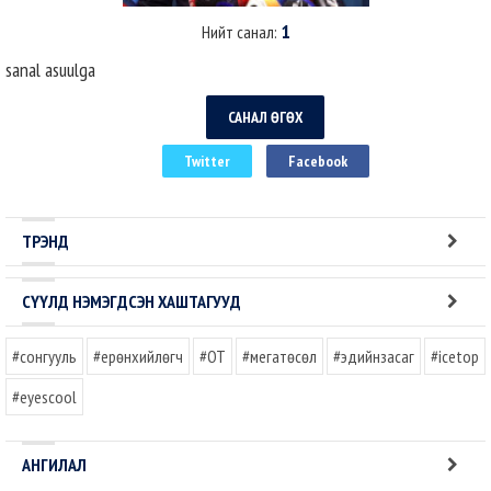
1
Нийт санал:
sanal asuulga
САНАЛ ӨГӨХ
Twitter
Facebook
ТРЭНД
СҮҮЛД НЭМЭГДСЭН ХАШТАГУУД
#сонгууль
#ерөнхийлөгч
#OT
#мегатөсөл
#эдийнзасаг
#icetop
#eyescool
АНГИЛАЛ