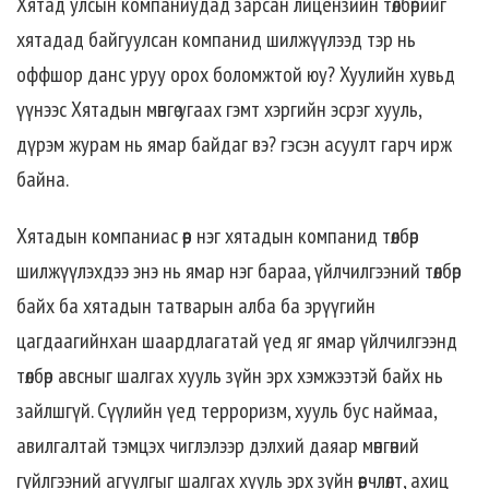
Хятад улсын компаниудад зарсан лицензийн төлбөрийг
хятадад байгуулсан компанид шилжүүлээд тэр нь
оффшор данс уруу орох боломжтой юу? Хуулийн хувьд
үүнээс Хятадын мөнгө угаах гэмт хэргийн эсрэг хууль,
дүрэм журам нь ямар байдаг вэ? гэсэн асуулт гарч ирж
байна.
Хятадын компаниас өөр нэг хятадын компанид төлбөр
шилжүүлэхдээ энэ нь ямар нэг бараа, үйлчилгээний төлбөр
байх ба хятадын татварын алба ба эрүүгийн
цагдаагийнхан шаардлагатай үед яг ямар үйлчилгээнд
төлбөр авсныг шалгах хууль зүйн эрх хэмжээтэй байх нь
зайлшгүй. Сүүлийн үед терроризм, хууль бус наймаа,
авилгалтай тэмцэх чиглэлээр дэлхий даяар мөнгөний
гүйлгээний агуулгыг шалгах хууль эрх зүйн өөрчлөлт, ахиц