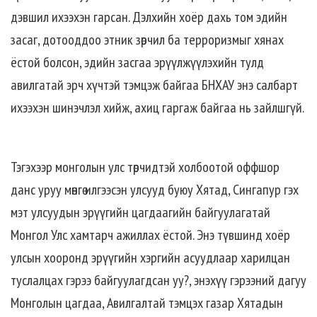
дэвшил ихээхэн гарсан. Дэлхийн хоёр дахь том эдийн
засаг, дотооддоо этник зөрчил ба терроризмыг хянах
ёстой болсон, эдийн засгаа эрүүлжүүлэхийн тулд
авилгатай эрч хүчтэй тэмцэж байгаа БНХАУ энэ салбарт
ихээхэн шинэчлэл хийж, ахиц гаргаж байгаа нь зайлшгүй.
Тэгэхээр монголын улс төрчидтэй холбоотой оффшор
данс уруу мөнгө илгээсэн улсууд буюу Хятад, Сингапур гэх
мэт улсуудын эрүүгийн цагдаагийн байгуулагатай
Монгол Улс хамтарч ажиллах ёстой. Энэ түвшинд хоёр
улсын хооронд эрүүгийн хэргийн асуудлаар харилцан
туслалцах гэрээ байгуулагдсан уу?, энэхүү гэрээний дагуу
Монголын цагдаа, Авилгалтай тэмцэх газар Хятадын