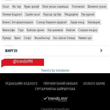
Засаг
Улс төр
Хууль эрхзүй
Олон улсын харилцаа
Технологи
Шинжлэх ухаан
Хөгжил Бодлого
Эдийн засаг
Хүүхэд гэр бүл
Үйлдвэрлэл
Уул уурхай
Бизнес Энтэрпренёршип
Санхүү Хөрөнгө оруулалт
Эрүүл мэнд
Боловсрол
Философи
Түүх
Байгаль орчин
Хэл шинжлэл
Нийгэм
Соошил медиа
Хүмүүс
Урлаг
Спорт
Улаанбаатар
Гоо сайхан Загвар
Чөлөөт цаг
ЖИРГЭЭ
@trendsMN
Tweets by trendsmn
РЕДАКЦИЙН БОДЛОГО
ҮЙЛЧИЛГЭЭНИЙ НӨХЦӨЛ
ХОЛБОО БАРИХ
СУРТАЛЧИЛГАА БАЙРШУУЛАХ
Copyright © trends.mn