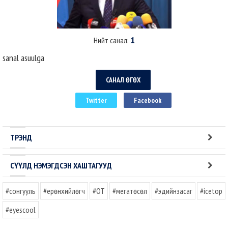
1
Нийт санал:
sanal asuulga
САНАЛ ӨГӨХ
Twitter
Facebook
ТРЭНД
СҮҮЛД НЭМЭГДСЭН ХАШТАГУУД
#сонгууль
#ерөнхийлөгч
#OT
#мегатөсөл
#эдийнзасаг
#icetop
#eyescool