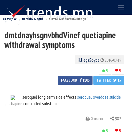
Toggl
naviga
НҮҮР ХУУДАС
ИРГЭНИЙ МЕДИА
DMTDNAYHSGNVBHDVINEF QUETIAPINE WITHDRAWAL SYMPTOMS
dmtdnayhsgnvbhdVinef quetiapine
withdrawal symptoms
H.HegsSoype
2016-07-19
0
0
FACEBOOK
1103
TWITTER
15
seroquel long term side effects
seroquel overdose suicide
quetiapine controlled substance
Хэвлэх
982
0
0