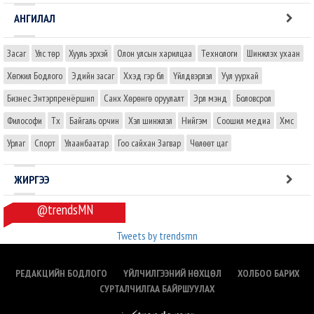
АНГИЛАЛ
Засаг
Улс төр
Хууль эрхзүй
Олон улсын харилцаа
Технологи
Шинжлэх ухаан
Хөгжил Бодлого
Эдийн засаг
Хүүхэд гэр бүл
Үйлдвэрлэл
Уул уурхай
Бизнес Энтэрпренёршип
Санхүү Хөрөнгө оруулалт
Эрүүл мэнд
Боловсрол
Философи
Түүх
Байгаль орчин
Хэл шинжлэл
Нийгэм
Соошил медиа
Хүмүүс
Урлаг
Спорт
Улаанбаатар
Гоо сайхан Загвар
Чөлөөт цаг
ЖИРГЭЭ
@trendsMN
Tweets by trendsmn
РЕДАКЦИЙН БОДЛОГО
ҮЙЛЧИЛГЭЭНИЙ НӨХЦӨЛ
ХОЛБОО БАРИХ
СУРТАЛЧИЛГАА БАЙРШУУЛАХ