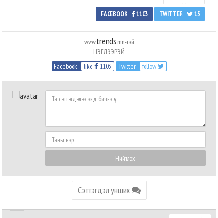
FACEBOOK
1103
TWITTER
15
trends
www.
.mn-тэй
НЭГДЭЭРЭЙ
Facebook
like
1103
Twitter
follow
Та
сэтгэгдэлээ
энд
бичнэ
Таны
үү
нэр
Нийтлэх
Сэтгэгдэл унших