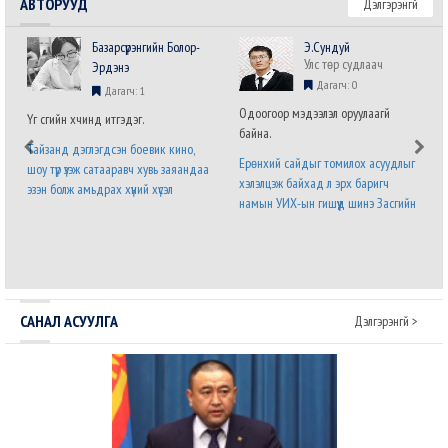
АВТОРУУД
Дэлгэрэнгүй
Базарсүрэнгийн Болор-
Э.Сундуй
Улс төр судлаач
Эрдэнэ
Дагагч: 0
Дагагч: 1
Одоогоор мэдээлэл оруулаагүй
Үг үсгийн хүчинд итгэдэг.
байна.
Тайзанд дэглэгдсэн боевик кино,
Ерөнхий сайдыг томилох асуудлыг
шоу түр үзэж сатааравч хувь заяандаа
хэлэлцэж байхад л эрх баригч
эзэн болж амьдрах хүний хүсэл
намын УИХ-ын гишүүд шинэ Засгийн
хязгааргүй бөгөөд мөхөшгүй. Явж явж
газрын бүтэц, бүрэлдэхүүний талаарх
энэ хүслийг хүлээн зөвшөөрч налсан
саналаа нэр бүхий гишүүний албан
нам л дараагийн сонгуульд ялна.
бланк дээр илэрхийлээд байна. Энэ
Урд ургасан эвэрнээс хойно у..
бол дөнгөж томилогдсон Ерөнхий с..
САНАЛ АСУУЛГА
Дэлгэрэнгүй >