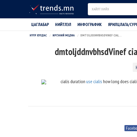
Search
ЦАГЛАБАР
НИЙТЛЭЛ
ИНФОГРАФИК
ЯРИЛЦЛАГА/СУР
НҮҮР ХУУДАС
ИРГЭНИЙ МЕДИА
DMTOLJDDNVBHSDVINEF CIALIS CANADIAN PHARMACY
dmtoljddnvbhsdVinef cia
cialis duration
use cialis
how long does ciali
Faceb