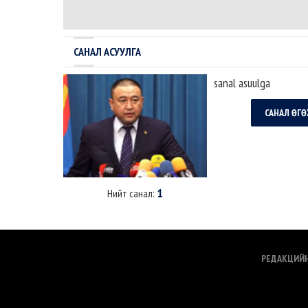
налсан нам л дараагийн сонгуульд
бланк дээр илэрхийлэ
ялна. Урд ургасан эвэрнээс хойно у..
бол дөнгөж томилогд
с..
САНАЛ АСУУЛГА
sanal asuulga
САНАЛ ӨГӨ
1
Нийт санал:
РЕДАКЦИЙ