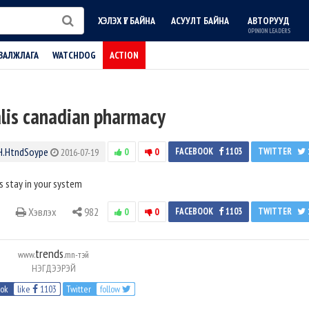
ХЭЛЭХ ҮГ БАЙНА
АСУУЛТ БАЙНА
АВТОРУУД
OPINION LEADERS
ВАЛЖЛАГА
WATCHDOG
ACTION
lis canadian pharmacy
H.HtndSoype
0
0
FACEBOOK
1103
TWITTER
2016-07-19
s stay in your system
Хэвлэх
982
0
0
FACEBOOK
1103
TWITTER
trends
www.
.mn-тэй
НЭГДЭЭРЭЙ
ook
like
1103
Twitter
follow