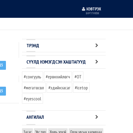
НЭВТРЭХ
БҮРТГҮҮЛЭХ
ТРЭНД
СҮҮЛД НЭМЭГДСЭН ХАШТАГУУД
15
#сонгууль
#ерөнхийлөгч
#OT
#мегатөсөл
#эдийнзасаг
#icetop
15
#eyescool
АНГИЛАЛ
Засаг
Улс төр
Хууль эрхзүй
Олон улсын харилцаа