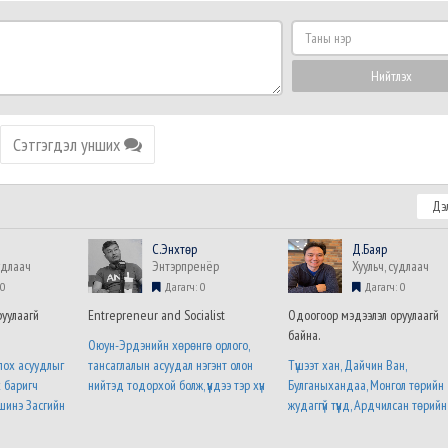
Таны
нэр
Нийтлэх
Сэтгэгдэл унших
Дэл
C.Энхтөр
Д.Баяр
удлаач
Энтэрпренёр
Хуульч, судлаач
0
Дагагч: 0
Дагагч: 0
уулаагүй
Entrepreneur and Socialist
Одоогоор мэдээлэл оруулаагүй
байна.
Оюун-Эрдэнийн хөрөнгө орлого,
лох асуудлыг
тансаглалын асуудал нэгэнт олон
Түшээт хан, Дайчин Ван,
х баригч
нийтэд тодорхой болж, үүндээ тэр хүн
Булганыхандаа, Монгол төрийн
шинэ Засгийн
хариуцлага хүлээх нь цаг хугацааны
жудаггүй түүнд, Ардчилсан төрийн
үний талаарх
асуудал гэж найдаж байна. Түүнээс
сонгуулиар, Болихыг, болохыг
үний албан
дутуугүй хортой зүйл бол энэ хүний
сануулна уу... ..