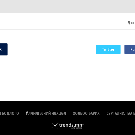
эд байна. Энэ
монголын нийгэмд үлдээж буй..
сон Ерөнхий
Дэлгэ
Х
Twitter
Fa
Н БОДЛОГО
ҮЙЛЧИЛГЭЭНИЙ НӨХЦӨЛ
ХОЛБОО БАРИХ
СУРТАЛЧИЛГАА 