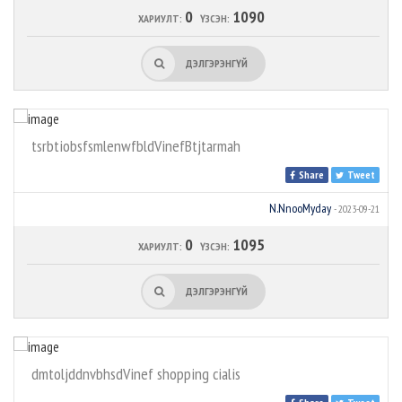
0
1090
ХАРИУЛТ:
ҮЗСЭН:
ДЭЛГЭРЭНГҮЙ
tsrbtiobsfsmlenwfbldVinefBtjtarmah
Share
Tweet
N.NnooMyday
- 2023-09-21
0
1095
ХАРИУЛТ:
ҮЗСЭН:
ДЭЛГЭРЭНГҮЙ
dmtoljddnvbhsdVinef shopping cialis