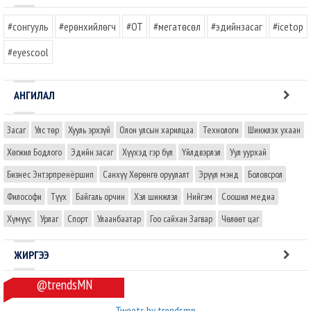
#сонгууль
#ерөнхийлөгч
#OT
#мегатөсөл
#эдийнзасаг
#icetop
#eyescool
АНГИЛАЛ
Засаг
Улс төр
Хууль эрхзүй
Олон улсын харилцаа
Технологи
Шинжлэх ухаан
Хөгжил Бодлого
Эдийн засаг
Хүүхэд гэр бүл
Үйлдвэрлэл
Уул уурхай
Бизнес Энтэрпренёршип
Санхүү Хөрөнгө оруулалт
Эрүүл мэнд
Боловсрол
Философи
Түүх
Байгаль орчин
Хэл шинжлэл
Нийгэм
Соошил медиа
Хүмүүс
Урлаг
Спорт
Улаанбаатар
Гоо сайхан Загвар
Чөлөөт цаг
ЖИРГЭЭ
@trendsMN
Tweets by trendsmn