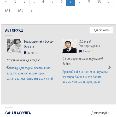
«
1
2
4
5
6
8
9
10
...
7
...
651
652
»
АВТОРУУД
Дэлгэрэнгүй
Базарсүрэнгийн Болор-
Э.Сундуй
Улс төр судлаач
Эрдэнэ
Дагагч: 0
Дагагч: 1
Одоогоор мэдээлэл оруулаагүй
Үг үсгийн хүчинд итгэдэг.
байна.
Тайзанд дэглэгдсэн боевик кино,
Ерөнхий сайдыг томилох асуудлыг
шоу түр үзэж сатааравч хувь
хэлэлцэж байхад л эрх баригч
заяандаа эзэн болж амьдрах хүний
намын УИХ-ын гишүүд шинэ
хүсэл хязгааргүй бөгөөд мөхөшгүй.
Засгийн газрын бүтэц,
Явж явж энэ хүслийг хүлээн
бүрэлдэхүүний талаарх саналаа нэр
зөвшөөрч налсан нам л дараагийн
бүхий гишүүний албан бланк дээр
сонгуульд ялна. Урд ургасан
илэрхийлээд байна. Энэ бол дөнгөж
эвэрнээс хойно у..
томилогдсон Ерөнхий с..
САНАЛ АСУУЛГА
Дэлгэрэнгүй >