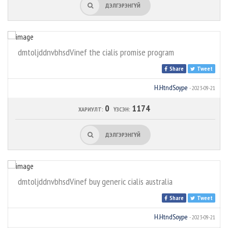
ДЭЛГЭРЭНГҮЙ
dmtoljddnvbhsdVinef the cialis promise program
Share
Tweet
H.HtndSoype
- 2023-09-21
0
1174
ХАРИУЛТ:
ҮЗСЭН:
ДЭЛГЭРЭНГҮЙ
dmtoljddnvbhsdVinef buy generic cialis australia
Share
Tweet
H.HtndSoype
- 2023-09-21