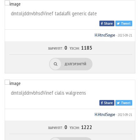
dmtoljddnvbhsdVinef tadalafil generic date
Share
Tweet
H.HtndSoype
- 2023-09-21
0
1185
ХАРИУЛТ:
ҮЗСЭН:
ДЭЛГЭРЭНГҮЙ
dmtoljddnvbhsdVinef cialis walgreens
Share
Tweet
H.HtndSoype
- 2023-09-21
0
1222
ХАРИУЛТ:
ҮЗСЭН: