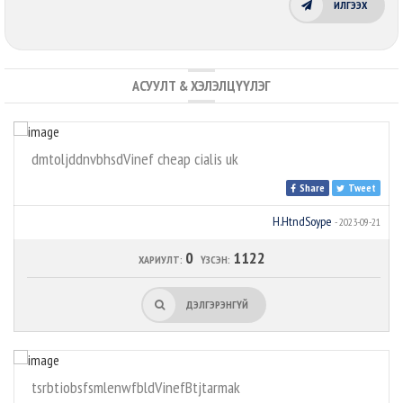
ИЛГЭЭХ
АСУУЛТ & ХЭЛЭЛЦҮҮЛЭГ
dmtoljddnvbhsdVinef cheap cialis uk
Share
Tweet
H.HtndSoype
- 2023-09-21
0
1122
ХАРИУЛТ:
ҮЗСЭН:
ДЭЛГЭРЭНГҮЙ
tsrbtiobsfsmlenwfbldVinefBtjtarmak