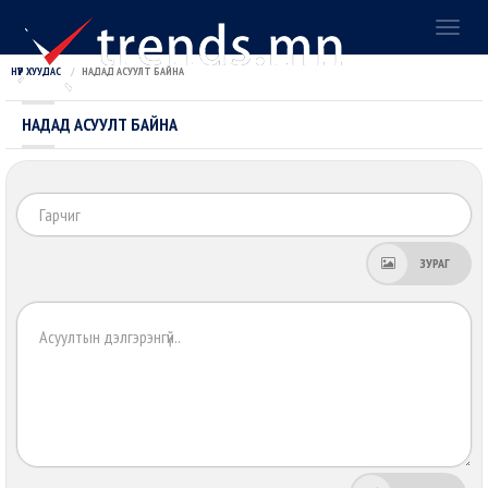
Toggl
naviga
НҮҮР ХУУДАС
НАДАД АСУУЛТ БАЙНА
НАДАД АСУУЛТ БАЙНА
Га
ЗУРАГ
Хэ
зү