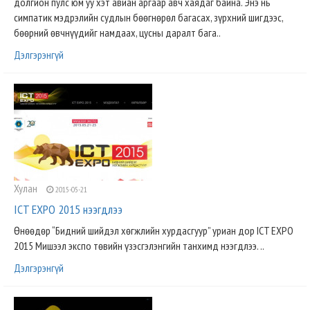
долгион пулс юм уу хэт авиан аргаар авч хаядаг байна. Энэ нь
симпатик мэдрэлийн судлын бөөгнөрөл багасах, зүрхний шигдээс,
бөөрний өвчнүүдийг намдаах, цусны даралт бага..
Дэлгэрэнгүй
Хулан
2015-05-21
ICT EXPO 2015 нээгдлээ
Өнөөдөр “Бидний шийдэл хөгжлийн хурдасгуур” уриан дор ICT EXPO
2015 Мишээл экспо төвийн үзэсгэлэнгийн танхимд нээгдлээ. ..
Дэлгэрэнгүй