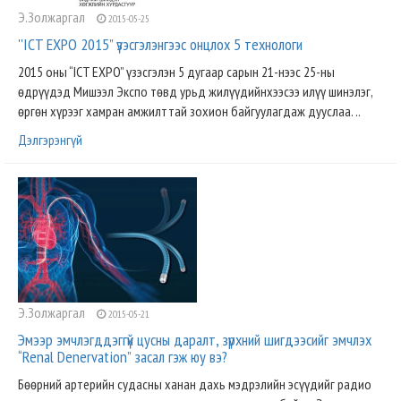
Э.Золжаргал
2015-05-25
''ICT EXPO 2015” үзэсгэлэнгээс онцлох 5 технологи
2015 оны “ICT EXPO” үзэсгэлэн 5 дугаар сарын 21-нээс 25-ны
өдрүүдэд Мишээл Экспо төвд урьд жилүүдийнхээсээ илүү шинэлэг,
өргөн хүрээг хамран амжилттай зохион байгуулагдаж дууслаа. ..
Дэлгэрэнгүй
Э.Золжаргал
2015-05-21
Эмээр эмчлэгддэггүй цусны даралт, зүрхний шигдээсийг эмчлэх
“Renal Denervation” засал гэж юу вэ?
Бөөрний артерийн судасны ханан дахь мэдрэлийн эсүүдийг радио