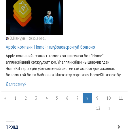
О.Намуун
2015-05-21
Apple компани 'Home'-г илүү боловсронгуй болгоно
Apple компанийн ээлжит томоохон шинэчлэл бол “Home”
aппликэйшний хөгжүүлэлт юм. Уг aппликэйшн нь шинэчлэгдэн
HomeKit гэр ахуйн үйлчилгээний системтэй холбогдон ажиллах
боломжтой болж байгаа аж. Ингэснээр хэрэглэгч HomeKit дээрх бү..
Дэлгэрэнгүй
«
1
2
3
4
5
6
7
9
10
11
8
12
»
ТРЭНД