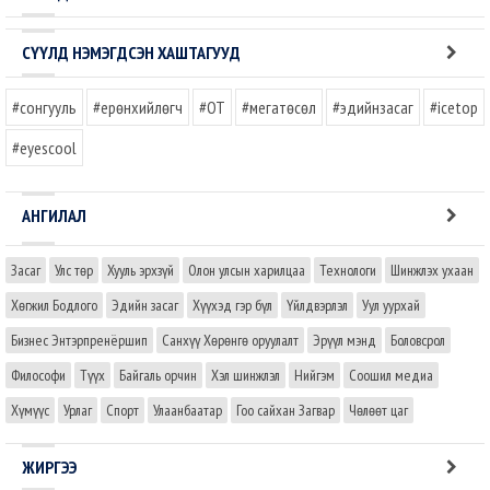
СҮҮЛД НЭМЭГДСЭН ХАШТАГУУД
#сонгууль
#ерөнхийлөгч
#OT
#мегатөсөл
#эдийнзасаг
#icetop
#eyescool
АНГИЛАЛ
Засаг
Улс төр
Хууль эрхзүй
Олон улсын харилцаа
Технологи
Шинжлэх ухаан
Хөгжил Бодлого
Эдийн засаг
Хүүхэд гэр бүл
Үйлдвэрлэл
Уул уурхай
Бизнес Энтэрпренёршип
Санхүү Хөрөнгө оруулалт
Эрүүл мэнд
Боловсрол
Философи
Түүх
Байгаль орчин
Хэл шинжлэл
Нийгэм
Соошил медиа
Хүмүүс
Урлаг
Спорт
Улаанбаатар
Гоо сайхан Загвар
Чөлөөт цаг
ЖИРГЭЭ