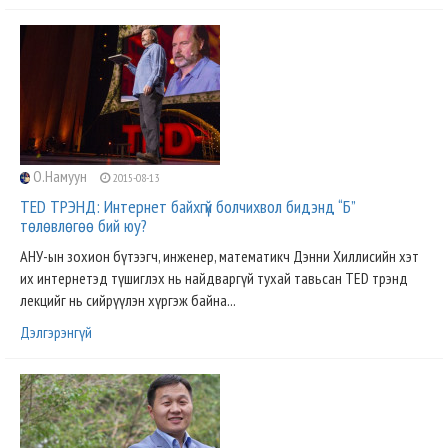
О.Намуун
2015-08-13
TED ТРЭНД: Интернет байхгүй болчихвол бидэнд “Б”
төлөвлөгөө бий юу?
АНУ-ын зохион бүтээгч, инженер, математикч Дэнни Хиллисийн хэт
их интернетэд түшиглэх нь найдваргүй тухай тавьсан TED трэнд
лекцийг нь сийрүүлэн хүргэж байна...
Дэлгэрэнгүй