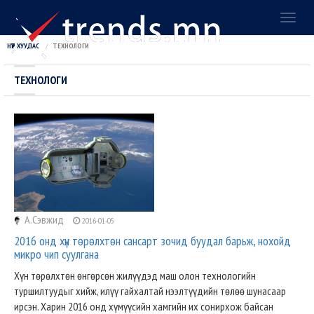
Toggl
naviga
НҮҮР ХУУДАС
ТЕХНОЛОГИ
ТЕХНОЛОГИ
А.Сэвжид
2016-01-05
2016 онд хүн төрөлхтөн сансарт зочид буудал барьж, нохойд
микро чип суулгана
Хүн төрөлхтөн өнгөрсөн жилүүдэд маш олон технологийн
туршилтуудыг хийж, илүү гайхалтай нээлтүүдийн төлөө шунасаар
ирсэн. Харин 2016 онд хүмүүсийн хамгийн их сонирхож байсан