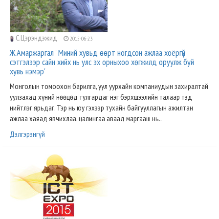
С.Цэрэндэжид
2015-06-23
Ж.Амаржаргал ' Миний хувьд өөрт ногдсон ажлаа хоёргүй
сэтгэлээр сайн хийх нь улс эх орныхоо хөгжилд оруулж буй
хувь нэмэр'
Монголын томоохон барилга, уул уурхайн компаниудын захиралтай
уулзахад хүний нөөцөд тулгардаг нэг бэрхшээлийн талаар тэд
нийтлэг ярьдаг. Тэр нь юу гэхээр тухайн байгууллагын ажилтан
ажлаа хаяад явчихлаа, цалингаа аваад маргааш нь..
Дэлгэрэнгүй