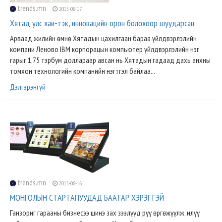
trends.mn
2015-08-17
Хятад улс хаи-тэк, инновацийн орон болохоор шуударсан
Арваад жилийн өмнө Хятадын цахилгаан бараа үйлдвэрлэлийн
компани Леново IBM корпорацын компьютер үйлдвэрлэлийн нэг
гарыг 1,75 тэрбум доллараар авсан нь Хятадын гадаад дахь анхны
томхон технологийн компанийн нэгтгэл байлаа...
Дэлгэрэнгүй
trends.mn
2015-08-16
МОНГОЛЫН СТАРТАПУУДАД БААТАР ХЭРЭГТЭЙ
Ганзориг гарааны бизнесээ шинэ зах зээлүүд рүү өргөжүүлж, илүү