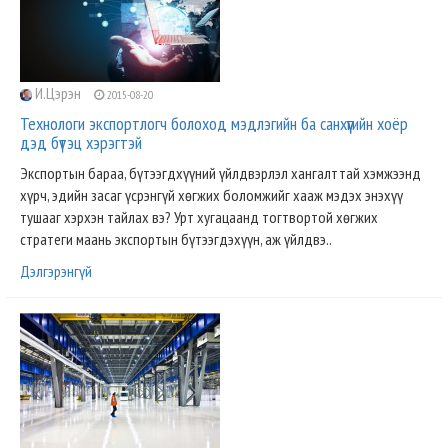
И.Цэрэн
2015-08-20
Технологи экспортлогч болоход мэдлэгийн ба санхүүгийн хоёр
дэд бүтэц хэрэгтэй
Экспортын бараа, бүтээгдхүүний үйлдвэрлэл хангалттай хэмжээнд
хүрч, эдийн засаг үсрэнгүй хөгжих боломжийг хааж мэдэх энэхүү
тушааг хэрхэн тайлах вэ? Урт хугацаанд тогтвортой хөгжих
стратеги маань экспортын бүтээгдэхүүн, аж үйлдвэ..
Дэлгэрэнгүй