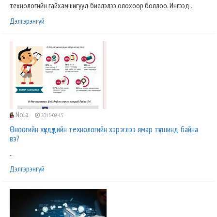
технологийн гайхамшигууд биелэлээ олохоор боллоо. Ингээд ..
Дэлгэрэнгүй
Nola
2015-09-15
Өнөөгийн хүүхдүүдийн технологийн хэрэглээ ямар түвшинд байна
вэ?
..
Дэлгэрэнгүй