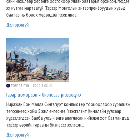
сайн нөхцлөөр хөрөнгө босгохоор Улаанбаатарыг орхисон, гэхдээ
эх нутгаа мартаагүй. Тэрээр Монголын энтэрпренёруудын хувьд
баатар нь болох мөрөөдөл тээж яваа...
Дэлгэрэнгүй
trends.mn
2015-08-13
Газар цөмөрсөн ч бизнесээ үргэлжлүүлнэ
Ниражан Бом Малла Сингапурт компьютер тооцооллоор суралцаж
төгссөнөөс хойш 5 жил өнгөрчээ. Үзэсгэлэнт Хималайн уулсаар
хүрээлэгдсэн Балба улсын өнгө алагласан нийслэл хот Катмандуд
тэрээр өөрийн гарааны бизнесээ эхлэсэн...
Дэлгэрэнгүй