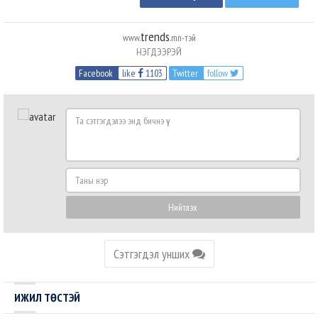
trends
www.
.mn-тэй
НЭГДЭЭРЭЙ
Facebook
like
1103
Twitter
follow
Та
сэтгэгдэлээ
энд
бичнэ
Таны
үү
нэр
Нийтлэх
Сэтгэгдэл унших
ИЖИЛ ТӨСТЭЙ