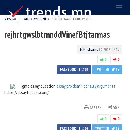
Toggl
naviga
НҮҮР ХУУДАС
НАДАД АСУУЛТ БАЙНА
REJHRTGWSLBTRNNDDVINEFBTJTARMAS
rejhrtgwslbtrnnddVinefBtjtarmas
N.Nfvliams
2016-07-19
0
0
FACEBOOK
1103
TWITTER
15
gmo essay question
essay pro death penalty arguments
https://essaytruelist.com/
Хэвлэх
982
0
0
FACEBOOK
1103
TWITTER
15