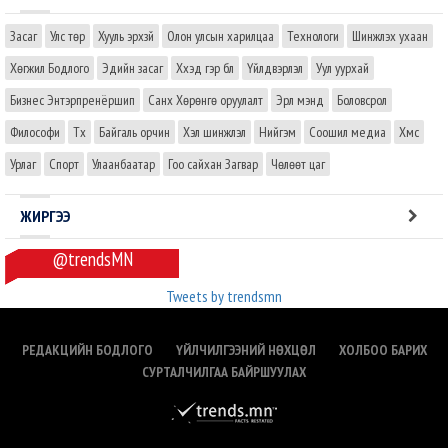
Засаг
Улс төр
Хууль эрхзүй
Олон улсын харилцаа
Технологи
Шинжлэх ухаан
Хөгжил Бодлого
Эдийн засаг
Хүүхэд гэр бүл
Үйлдвэрлэл
Уул уурхай
Бизнес Энтэрпренёршип
Санхүү Хөрөнгө оруулалт
Эрүүл мэнд
Боловсрол
Философи
Түүх
Байгаль орчин
Хэл шинжлэл
Нийгэм
Соошил медиа
Хүмүүс
Урлаг
Спорт
Улаанбаатар
Гоо сайхан Загвар
Чөлөөт цаг
ЖИРГЭЭ
@trendsMN
Tweets by trendsmn
РЕДАКЦИЙН БОДЛОГО
ҮЙЛЧИЛГЭЭНИЙ НӨХЦӨЛ
ХОЛБОО БАРИХ
СУРТАЛЧИЛГАА БАЙРШУУЛАХ