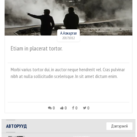
А.Азжаргал
2017.10.12
Etiam in placerat tortor.
Morbi varius tortor dui, in auctor neque hendrerit vel. Cras pulvinar
nibh at nulla sollicitudin scelerisque. In sit amet dictum enim.
0
0
0
0
АВТОРУУД
Дэлгэрэнгүй