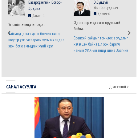
Базарсүрэнгийн Болор-
Э.Сундуй
Улс төр судлаач
Эрдэнэ
Дагагч: 0
Дагагч: 1
Одоогоор мэдээлэл оруулаагүй
Үг үсгийн хүчинд итгэдэг.
байна.
Тайзанд дэглэгдсэн боевик кино,
Ерөнхий сайдыг томилох асуудлыг
шоу түр үзэж сатааравч хувь заяандаа
хэлэлцэж байхад л эрх баригч
эзэн болж амьдрах хүний хүсэл
намын УИХ-ын гишүүд шинэ Засгийн
хязгааргүй бөгөөд мөхөшгүй. Явж явж
газрын бүтэц, бүрэлдэхүүний талаарх
энэ хүслийг хүлээн зөвшөөрч налсан
саналаа нэр бүхий гишүүний албан
нам л дараагийн сонгуульд ялна.
бланк дээр илэрхийлээд байна. Энэ
Урд ургасан эвэрнээс хойно у..
бол дөнгөж томилогдсон Ерөнхий с..
САНАЛ АСУУЛГА
Дэлгэрэнгүй >