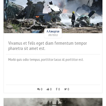
А.Азжаргал
2017.10.12
Vivamus et felis eget diam fermentum tempor
pharetra sit amet est.
Morbi quis odio tempus, porttitor lacus id, porttitor est.
0
0
0
0