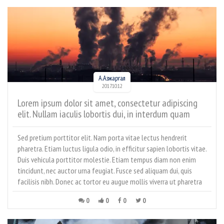
А.Азжаргал
2017.10.12
Lorem ipsum dolor sit amet, consectetur adipiscing
elit. Nullam iaculis lobortis dui, in interdum quam
faucibus sed. Aliquam magna nibh, consequat in ante
at, tincidunt tincidunt nisi. Nam volutpat metus in
Sed pretium porttitor elit. Nam porta vitae lectus hendrerit
enim sodales, sed euismod leo volutpat. Nulla mollis
pharetra. Etiam luctus ligula odio, in efficitur sapien lobortis vitae.
lectus vitae ante mollis sodales.
Duis vehicula porttitor molestie. Etiam tempus diam non enim
tincidunt, nec auctor urna feugiat. Fusce sed aliquam dui, quis
facilisis nibh. Donec ac tortor eu augue mollis viverra ut pharetra
leo.
0
0
0
0