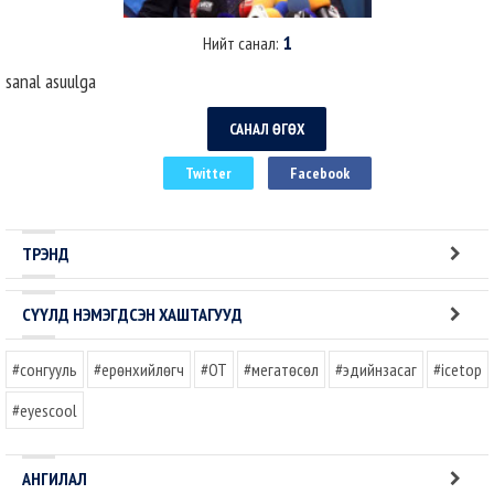
1
Нийт санал:
sanal asuulga
САНАЛ ӨГӨХ
Twitter
Facebook
ТРЭНД
СҮҮЛД НЭМЭГДСЭН ХАШТАГУУД
#сонгууль
#ерөнхийлөгч
#OT
#мегатөсөл
#эдийнзасаг
#icetop
#eyescool
АНГИЛАЛ