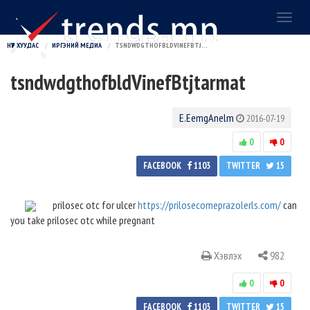
Toggl
naviga
НҮҮР ХУУДАС
ИРГЭНИЙ МЕДИА
TSNDWDGTHOFBLDVINEFBTJTARMAT
tsndwdgthofbldVinefBtjtarmat
E.EemgAnelm
2016-07-19
0
0
FACEBOOK
1103
TWITTER
15
prilosec otc for ulcer
https://prilosecomeprazolerls.com/
can
you take prilosec otc while pregnant
Хэвлэх
982
0
0
FACEBOOK
1103
TWITTER
15