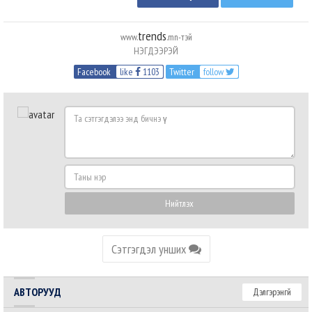
trends
www.
.mn-тэй
НЭГДЭЭРЭЙ
Facebook
like
1103
Twitter
follow
Та
сэтгэгдэлээ
энд
бичнэ
Таны
үү
нэр
Нийтлэх
Сэтгэгдэл унших
АВТОРУУД
Дэлгэрэнгүй