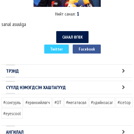
1
Нийт санал:
sanal asuulga
САНАЛ ӨГӨХ
Twitter
Facebook
ТРЭНД
СҮҮЛД НЭМЭГДСЭН ХАШТАГУУД
#сонгууль
#ерөнхийлөгч
#OT
#мегатөсөл
#эдийнзасаг
#icetop
#eyescool
АНГИЛАЛ