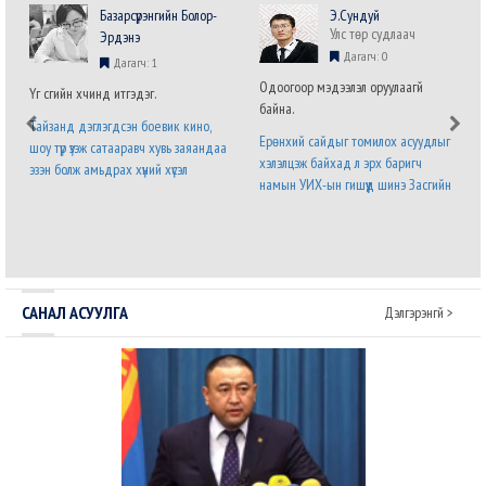
Базарсүрэнгийн Болор-
Э.Сундуй
Улс төр судлаач
Эрдэнэ
Дагагч: 0
Дагагч: 1
Одоогоор мэдээлэл оруулаагүй
Үг үсгийн хүчинд итгэдэг.
байна.
Тайзанд дэглэгдсэн боевик кино,
Ерөнхий сайдыг томилох асуудлыг
шоу түр үзэж сатааравч хувь заяандаа
хэлэлцэж байхад л эрх баригч
эзэн болж амьдрах хүний хүсэл
намын УИХ-ын гишүүд шинэ Засгийн
хязгааргүй бөгөөд мөхөшгүй. Явж явж
газрын бүтэц, бүрэлдэхүүний талаарх
энэ хүслийг хүлээн зөвшөөрч налсан
саналаа нэр бүхий гишүүний албан
нам л дараагийн сонгуульд ялна.
бланк дээр илэрхийлээд байна. Энэ
Урд ургасан эвэрнээс хойно у..
бол дөнгөж томилогдсон Ерөнхий с..
САНАЛ АСУУЛГА
Дэлгэрэнгүй >