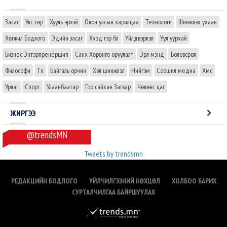
Засаг
Улс төр
Хууль эрхзүй
Олон улсын харилцаа
Технологи
Шинжлэх ухаан
Хөгжил Бодлого
Эдийн засаг
Хүүхэд гэр бүл
Үйлдвэрлэл
Уул уурхай
Бизнес Энтэрпренёршип
Санхүү Хөрөнгө оруулалт
Эрүүл мэнд
Боловсрол
Философи
Түүх
Байгаль орчин
Хэл шинжлэл
Нийгэм
Соошил медиа
Хүмүүс
Урлаг
Спорт
Улаанбаатар
Гоо сайхан Загвар
Чөлөөт цаг
ЖИРГЭЭ
@trendsMN
Tweets by trendsmn
РЕДАКЦИЙН БОДЛОГО
ҮЙЛЧИЛГЭЭНИЙ НӨХЦӨЛ
ХОЛБОО БАРИХ
СУРТАЛЧИЛГАА БАЙРШУУЛАХ