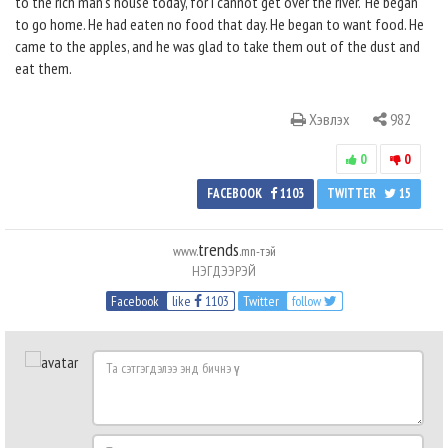
to the rich man's house today, for I cannot get over the river." He began
to go home. He had eaten no food that day. He began to want food. He
came to the apples, and he was glad to take them out of the dust and
eat them.
Хэвлэх
982
0
0
FACEBOOK
1103
TWITTER
15
trends
www.
.mn-тэй
НЭГДЭЭРЭЙ
Facebook
like
1103
Twitter
follow
Та
сэтгэгдэлээ
энд
бичнэ
Таны