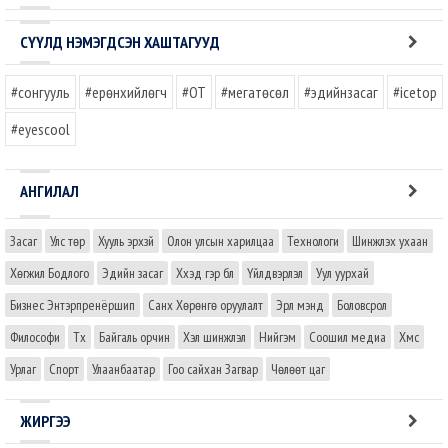
СҮҮЛД НЭМЭГДСЭН ХАШТАГУУД
#сонгууль
#ерөнхийлөгч
#OT
#мегатөсөл
#эдийнзасаг
#icetop
#eyescool
АНГИЛАЛ
Засаг
Улс төр
Хууль эрхзүй
Олон улсын харилцаа
Технологи
Шинжлэх ухаан
Хөгжил Бодлого
Эдийн засаг
Хүүхэд гэр бүл
Үйлдвэрлэл
Уул уурхай
Бизнес Энтэрпренёршип
Санхүү Хөрөнгө оруулалт
Эрүүл мэнд
Боловсрол
Философи
Түүх
Байгаль орчин
Хэл шинжлэл
Нийгэм
Соошил медиа
Хүмүүс
Урлаг
Спорт
Улаанбаатар
Гоо сайхан Загвар
Чөлөөт цаг
ЖИРГЭЭ