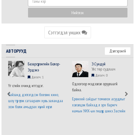
үү
нэр
Нийтлэх
Сэтгэгдэл унших
АВТОРУУД
Дэлгэрэнгүй
Базарсүрэнгийн Болор-
Э.Сундуй
Улс төр судлаач
Эрдэнэ
Дагагч: 0
Дагагч: 1
Одоогоор мэдээлэл оруулаагүй
Үг үсгийн хүчинд итгэдэг.
байна.
Тайзанд дэглэгдсэн боевик кино,
Ерөнхий сайдыг томилох асуудлыг
шоу түр үзэж сатааравч хувь заяандаа
хэлэлцэж байхад л эрх баригч
эзэн болж амьдрах хүний хүсэл
намын УИХ-ын гишүүд шинэ Засгийн
хязгааргүй бөгөөд мөхөшгүй. Явж явж
газрын бүтэц, бүрэлдэхүүний талаарх
энэ хүслийг хүлээн зөвшөөрч налсан
саналаа нэр бүхий гишүүний албан
нам л дараагийн сонгуульд ялна.
бланк дээр илэрхийлээд байна. Энэ
Урд ургасан эвэрнээс хойно у..