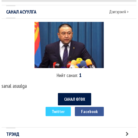
бол дөнгөж томилогдсон Ерөнхий с..
САНАЛ АСУУЛГА
Дэлгэрэнгүй >
1
Нийт санал:
sanal asuulga
САНАЛ ӨГӨХ
Twitter
Facebook
ТРЭНД