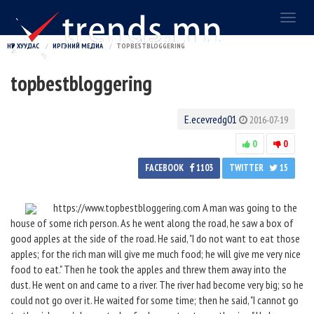
Toggl
naviga
НҮҮР ХУУДАС
ИРГЭНИЙ МЕДИА
TOPBESTBLOGGERING
topbestbloggering
E.ecevredg01
2016-07-19
0
0
FACEBOOK
1103
TWITTER
15
https://www.topbestbloggering.com A man was going to the
house of some rich person. As he went along the road, he saw a box of
good apples at the side of the road. He said, "I do not want to eat those
apples; for the rich man will give me much food; he will give me very nice
food to eat." Then he took the apples and threw them away into the
dust. He went on and came to a river. The river had become very big; so he
could not go over it. He waited for some time; then he said, "I cannot go