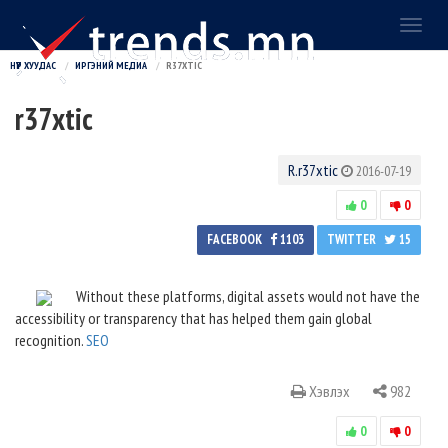
Toggl
naviga
НҮҮР ХУУДАС
ИРГЭНИЙ МЕДИА
R37XTIC
r37xtic
R.r37xtic
2016-07-19
0
0
FACEBOOK
1103
TWITTER
15
Without these platforms, digital assets would not have the
accessibility or transparency that has helped them gain global
recognition.
SEO
Хэвлэх
982
0
0