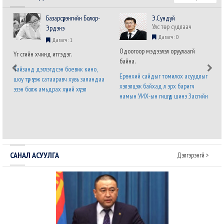
Базарсүрэнгийн Болор-
Э.Сундуй
Улс төр судлаач
Эрдэнэ
Дагагч: 0
Дагагч: 1
Одоогоор мэдээлэл оруулаагүй
Үг үсгийн хүчинд итгэдэг.
байна.
Тайзанд дэглэгдсэн боевик кино,
Ерөнхий сайдыг томилох асуудлыг
шоу түр үзэж сатааравч хувь заяандаа
хэлэлцэж байхад л эрх баригч
эзэн болж амьдрах хүний хүсэл
намын УИХ-ын гишүүд шинэ Засгийн
хязгааргүй бөгөөд мөхөшгүй. Явж явж
газрын бүтэц, бүрэлдэхүүний талаарх
энэ хүслийг хүлээн зөвшөөрч налсан
саналаа нэр бүхий гишүүний албан
нам л дараагийн сонгуульд ялна.
бланк дээр илэрхийлээд байна. Энэ
Урд ургасан эвэрнээс хойно у..
бол дөнгөж томилогдсон Ерөнхий с..
САНАЛ АСУУЛГА
Дэлгэрэнгүй >