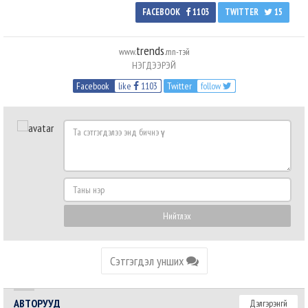
FACEBOOK
1103
TWITTER
15
trends
www.
.mn-тэй
НЭГДЭЭРЭЙ
Facebook
like
1103
Twitter
follow
Та
сэтгэгдэлээ
энд
бичнэ
Таны
үү
нэр
Нийтлэх
Сэтгэгдэл унших
АВТОРУУД
Дэлгэрэнгүй