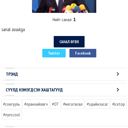
1
Нийт санал:
sanal asuulga
САНАЛ ӨГӨХ
Twitter
Facebook
ТРЭНД
СҮҮЛД НЭМЭГДСЭН ХАШТАГУУД
#сонгууль
#ерөнхийлөгч
#OT
#мегатөсөл
#эдийнзасаг
#icetop
#eyescool