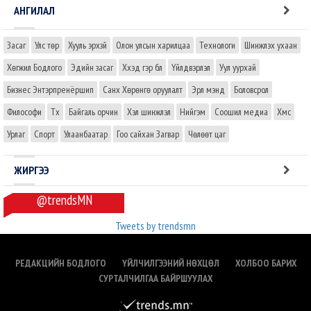
АНГИЛАЛ
Засаг
Улс төр
Хууль эрхзүй
Олон улсын харилцаа
Технологи
Шинжлэх ухаан
Хөгжил Бодлого
Эдийн засаг
Хүүхэд гэр бүл
Үйлдвэрлэл
Уул уурхай
Бизнес Энтэрпренёршип
Санхүү Хөрөнгө оруулалт
Эрүүл мэнд
Боловсрол
Философи
Түүх
Байгаль орчин
Хэл шинжлэл
Нийгэм
Соошил медиа
Хүмүүс
Урлаг
Спорт
Улаанбаатар
Гоо сайхан Загвар
Чөлөөт цаг
ЖИРГЭЭ
@trendsMN
Tweets by trendsmn
РЕДАКЦИЙН БОДЛОГО
ҮЙЛЧИЛГЭЭНИЙ НӨХЦӨЛ
ХОЛБОО БАРИХ
СУРТАЛЧИЛГАА БАЙРШУУЛАХ