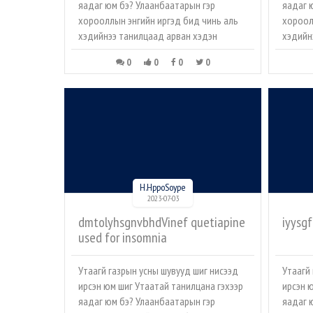
яадаг юм бэ? Улаанбаатарын гэр
яадаг 
хорооллын энгийн иргэд бид чинь аль
хороол
хэдийнээ танилцаад арван хэдэн
хэдийн
0
0
0
0
H.HppoSoype
2023-07-03
dmtolyhsgnvbhdVinef quetiapine
iyysg
used for insomnia
Утаагүй газрын усны шувууд шиг нисээд
Утаагүй
ирсэн юм шиг Утаатай танилцана гэхээр
ирсэн 
яадаг юм бэ? Улаанбаатарын гэр
яадаг 