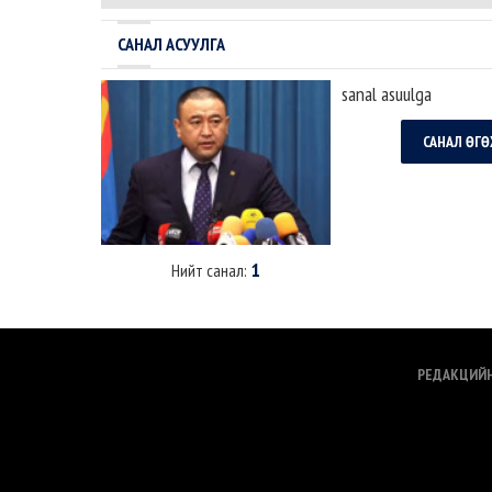
илэрхийлээд байна. Э
эвэрнээс хойно у..
томилогдсон Ерөнхий с
САНАЛ АСУУЛГА
sanal asuulga
САНАЛ ӨГӨ
1
Нийт санал:
РЕДАКЦИЙ