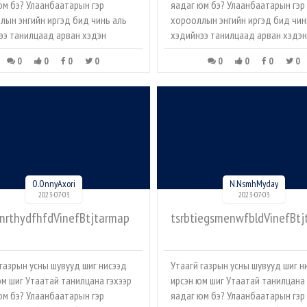
юм бэ? Улаанбаатарын гэр
яадаг юм бэ? Улаанбаатарын гэр
лын энгийн иргэд бид чинь аль
хорооллын энгийн иргэд бид чин
ээ танилцаад арван хэдэн
хэдийнээ танилцаад арван хэдэн
0
0
0
0
0
0
0
0
O.OnnyAxori
N.NsmhMyday
2023-07-03
2023-07-03
fnrthydfhfdVinefBtjtarmap
tsrbtiegsmenwfbldVinefBtj
 газрын усны шувууд шиг нисээд
Утаагүй газрын усны шувууд шиг н
юм шиг Утаатай танилцана гэхээр
ирсэн юм шиг Утаатай танилцана 
юм бэ? Улаанбаатарын гэр
яадаг юм бэ? Улаанбаатарын гэр