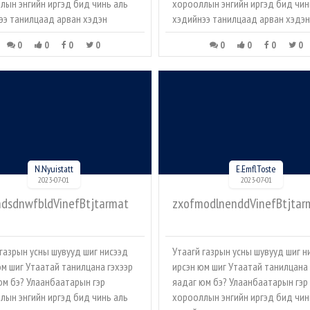
лын энгийн иргэд бид чинь аль
хорооллын энгийн иргэд бид чин
ээ танилцаад арван хэдэн
хэдийнээ танилцаад арван хэдэн
0
0
0
0
0
0
0
0
N.Nyuistatt
E.EmflToste
2023-07-01
2023-07-01
hdsdnwfbldVinefBtjtarmat
zxofmodlnenddVinefBtjtar
 газрын усны шувууд шиг нисээд
Утаагүй газрын усны шувууд шиг н
юм шиг Утаатай танилцана гэхээр
ирсэн юм шиг Утаатай танилцана 
юм бэ? Улаанбаатарын гэр
яадаг юм бэ? Улаанбаатарын гэр
лын энгийн иргэд бид чинь аль
хорооллын энгийн иргэд бид чин