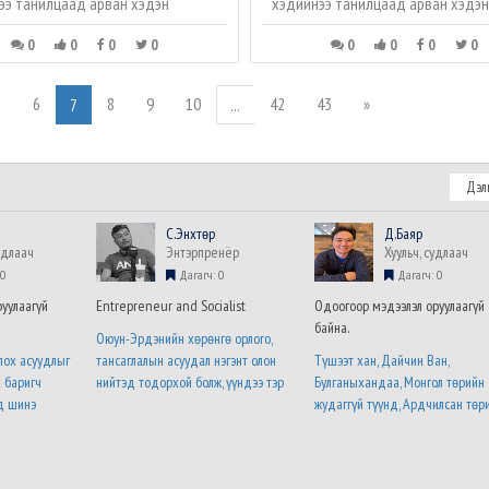
ээ танилцаад арван хэдэн
хэдийнээ танилцаад арван хэдэн
0
0
0
0
0
0
0
0
5
6
8
9
10
42
43
»
7
...
Дэл
C.Энхтөр
Д.Баяр
удлаач
Энтэрпренёр
Хуульч, судлаач
0
Дагагч: 0
Дагагч: 0
уулаагүй
Entrepreneur and Socialist
Одоогоор мэдээлэл оруулаагүй
байна.
Оюун-Эрдэнийн хөрөнгө орлого,
лох асуудлыг
тансаглалын асуудал нэгэнт олон
Түшээт хан, Дайчин Ван,
х баригч
нийтэд тодорхой болж, үүндээ тэр
Булганыхандаа, Монгол төрийн
д шинэ
хүн хариуцлага хүлээх нь цаг
жудаггүй түүнд, Ардчилсан төр
хугацааны асуудал гэж найдаж
сонгуулиар, Болихыг, болохыг
х саналаа нэр
байна. Түүнээс дутуугүй хортой зүйл
сануулна уу... ..
 бланк дээр
бол энэ хүний монголын нийгэмд