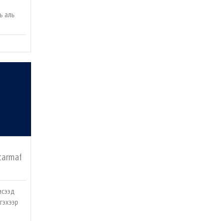
ь аль
tarmaf
исээд
гэхээр