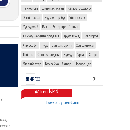
ЭХ
Технологи
Шинжлэх ухаан
Хөгжил Бодлого
Эдийн засаг
Хүүхэд гэр бүл
Үйлдвэрлэл
Уул уурхай
Бизнес Энтэрпренёршип
Санхүү Хөрөнгө оруулалт
Эрүүл мэнд
Боловсрол
Философи
Түүх
Байгаль орчин
Хэл шинжлэл
Нийгэм
Соошил медиа
Хүмүүс
Урлаг
Спорт
Улаанбаатар
Гоо сайхан Загвар
Чөлөөт цаг
ЖИРГЭЭ
@trendsMN
ak
Tweets by trendsmn
исээд
гэхээр