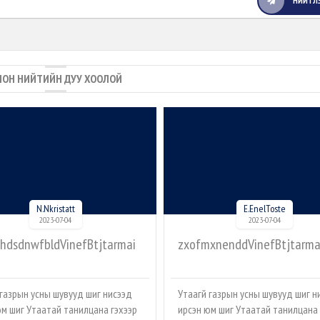
НИЙТЛ
ЛОН НИЙТИЙН ДУУ ХООЛОЙ
N.Nkristatt
E.EnelToste
2023-07-04
2023-07-04
thdsdnwfbldVinefBtjtarmai
zxofmxnenddVinefBtjtarm
 газрын усны шувууд шиг нисээд
Утаагүй газрын усны шувууд шиг н
юм шиг Утаатай танилцана гэхээр
ирсэн юм шиг Утаатай танилцана 