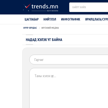
Search
ЦАГЛАБАР
НИЙТЛЭЛ
ИНФОГРАФИК
ЯРИЛЦЛАГА/СУР
НҮҮР ХУУДАС
ИРГЭНИЙ МЕДИА
НАДАД ХЭЛЭХ ҮГ БАЙНА
Гарчиг
Хэлэх
зүйл