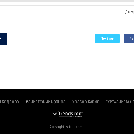
нэ бол дөнгөж
үлдээж буй..
..
Дэлгэ
Х
Twitter
Fa
Н БОДЛОГО
ҮЙЛЧИЛГЭЭНИЙ НӨХЦӨЛ
ХОЛБОО БАРИХ
СУРТАЛЧИЛГАА 
Copyright © trends.mn