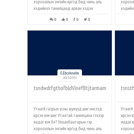
хорооллын энгийн иргэд бид чинь аль
хороол
хэдийнээ танилцаад арван хэдэн
хэдийн
0
0
0
0
E.EbcrAnelm
2023-07-03
tsndwdrfgthofbldVinefBtjtarmam
tsnst
Утаагүй газрын усны шувууд шиг нисээд
Утаагүй
ирсэн юм шиг Утаатай танилцана гэхээр
ирсэн 
яадаг юм бэ? Улаанбаатарын гэр
яадаг 
хорооллын энгийн иргэд бид чинь аль
хороол