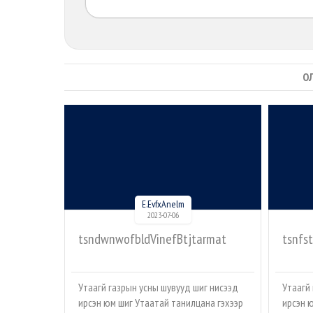
О
E.EvfxAnelm
2023-07-06
tsndwnwofbldVinefBtjtarmat
tsnfs
Утаагүй газрын усны шувууд шиг нисээд
Утаагүй
ирсэн юм шиг Утаатай танилцана гэхээр
ирсэн 