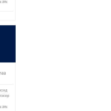
ь аль
maa
исээд
гэхээр
ь аль