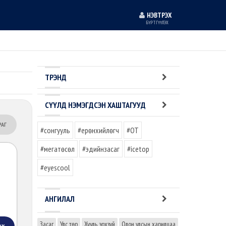
НЭВТРЭХ
БҮРТГҮҮЛЭХ
ТРЭНД
СҮҮЛД НЭМЭГДСЭН ХАШТАГУУД
РАГ
#сонгууль
#ерөнхийлөгч
#OT
#мегатөсөл
#эдийнзасаг
#icetop
#eyescool
АНГИЛАЛ
Засаг
Улс төр
Хууль эрхзүй
Олон улсын харилцаа