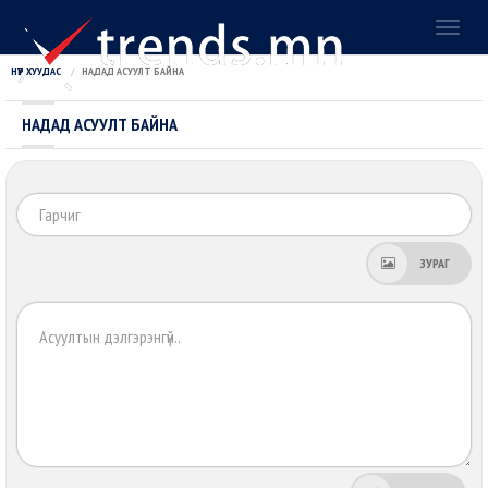
Toggl
naviga
НҮҮР ХУУДАС
НАДАД АСУУЛТ БАЙНА
НАДАД АСУУЛТ БАЙНА
Га
ЗУРАГ
Хэ
зү