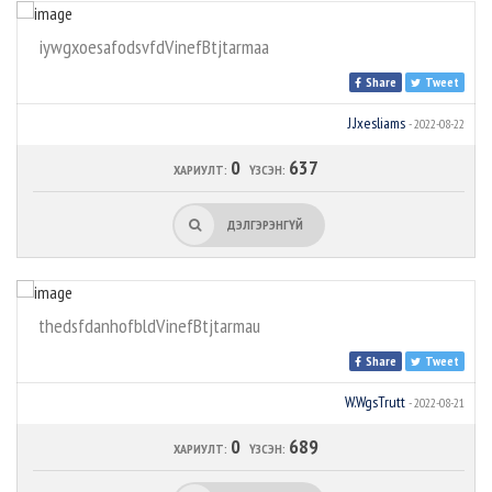
iywgxoesafodsvfdVinefBtjtarmaa
Share
Tweet
J.Jxesliams
- 2022-08-22
0
637
ХАРИУЛТ:
ҮЗСЭН:
ДЭЛГЭРЭНГҮЙ
thedsfdanhofbldVinefBtjtarmau
Share
Tweet
W.WgsTrutt
- 2022-08-21
0
689
ХАРИУЛТ:
ҮЗСЭН: