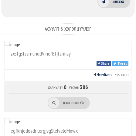
ИЛГЭЭХ
АСУУЛТ & ХЭЛЭЛЦҮҮЛЭГ
zxsfgsfsvrnunddVinefBtjtarmay
Share
Tweet
N.Nxerliams
- 2022-08-30
0
386
ХАРИУЛТ:
ҮЗСЭН:
ДЭЛГЭРЭНГҮЙ
egfknjedeadrilergjvgSlelveloMowx