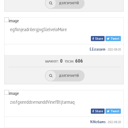
ДЭЛГЭРЭНГҮЙ
egfknjeadrilergjvgSlelveloMure
Share
Tweet
E.Ecrassem
- 2022-08-20
0
606
ХАРИУЛТ:
ҮЗСЭН:
ДЭЛГЭРЭНГҮЙ
zxsfgxeeddsvrnunddVinefBtjtarmaq
Share
Tweet
N.Ncrliams
- 2022-08-20