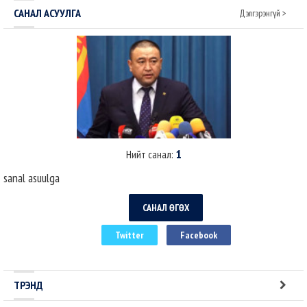
томилогдсон Ерөнхий с..
САНАЛ АСУУЛГА
Дэлгэрэнгүй >
1
Нийт санал:
sanal asuulga
САНАЛ ӨГӨХ
Twitter
Facebook
ТРЭНД