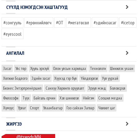
СҮҮЛД НЭМЭГДСЭН ХАШТАГУУД
#сонгууль
#ерөнхийлөгч
#OT
#мегатөсөл
#эдийнзасаг
#icetop
#eyescool
АНГИЛАЛ
Засаг
Улс төр
Хууль эрхзүй
Олон улсын харилцаа
Технологи
Шинжлэх ухаан
Хөгжил Бодлого
Эдийн засаг
Хүүхэд гэр бүл
Үйлдвэрлэл
Уул уурхай
Бизнес Энтэрпренёршип
Санхүү Хөрөнгө оруулалт
Эрүүл мэнд
Боловсрол
Философи
Түүх
Байгаль орчин
Хэл шинжлэл
Нийгэм
Соошил медиа
Хүмүүс
Урлаг
Спорт
Улаанбаатар
Гоо сайхан Загвар
Чөлөөт цаг
ЖИРГЭЭ
@trendsMN