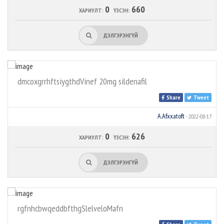
0
660
ХАРИУЛТ:
ҮЗСЭН:
ДЭЛГЭРЭНГҮЙ
dmcoxgrrhftsiygthdVinef 20mg sildenafil
Share
Tweet
A.Afxxatoft
- 2022-08-17
0
626
ХАРИУЛТ:
ҮЗСЭН:
ДЭЛГЭРЭНГҮЙ
rgfnhcbwqeddbfthgSlelveloMafn