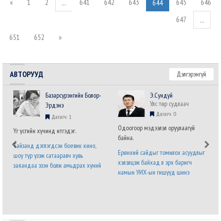
«
1
2
641
642
643
645
646
...
644
647
...
651
652
»
АВТОРУУД
Дэлгэрэнгүй
Базарсүрэнгийн Болор-
Э.Сундуй
Улс төр судлаач
Эрдэнэ
Дагагч: 0
Дагагч: 1
Одоогоор мэдээлэл оруулаагүй
Үг үсгийн хүчинд итгэдэг.
байна.
Тайзанд дэглэгдсэн боевик кино,
Ерөнхий сайдыг томилох асуудлыг
шоу түр үзэж сатааравч хувь
хэлэлцэж байхад л эрх баригч
заяандаа эзэн болж амьдрах хүний
намын УИХ-ын гишүүд шинэ
хүсэл хязгааргүй бөгөөд мөхөшгүй.
Засгийн газрын бүтэц,
Явж явж энэ хүслийг хүлээн
бүрэлдэхүүний талаарх саналаа нэр
зөвшөөрч налсан нам л дараагийн
бүхий гишүүний албан бланк дээр
сонгуульд ялна. Урд ургасан
илэрхийлээд байна. Энэ бол дөнгөж
эвэрнээс хойно у..