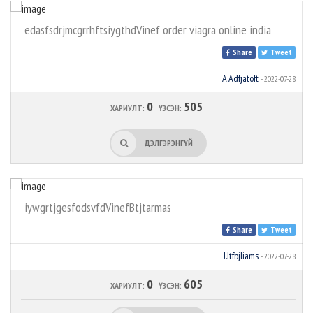
edasfsdrjmcgrrhftsiygthdVinef order viagra online india
Share
Tweet
A.Adfjatoft
- 2022-07-28
0
505
ХАРИУЛТ:
ҮЗСЭН:
ДЭЛГЭРЭНГҮЙ
iywgrtjgesfodsvfdVinefBtjtarmas
Share
Tweet
J.Jtfbjliams
- 2022-07-28
0
605
ХАРИУЛТ:
ҮЗСЭН: