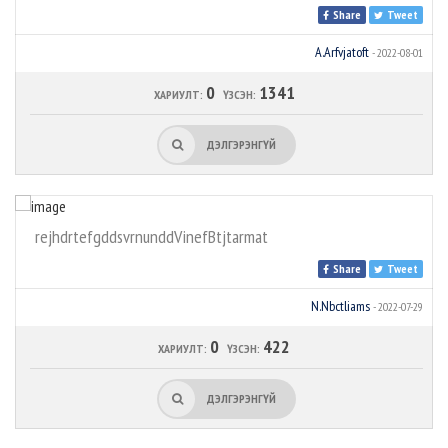
Share
Tweet
A.Arfvjatoft
- 2022-08-01
0
1341
ХАРИУЛТ:
ҮЗСЭН:
ДЭЛГЭРЭНГҮЙ
rejhdrtefgddsvrnunddVinefBtjtarmat
Share
Tweet
N.Nbctliams
- 2022-07-29
0
422
ХАРИУЛТ:
ҮЗСЭН:
ДЭЛГЭРЭНГҮЙ