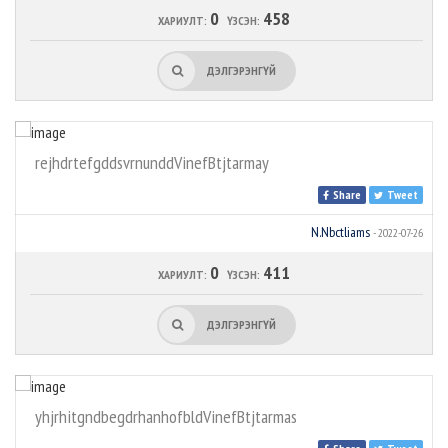
0
458
ХАРИУЛТ:
ҮЗСЭН:
ДЭЛГЭРЭНГҮЙ
rejhdrtefgddsvrnunddVinefBtjtarmay
Share
Tweet
N.Nbctliams
- 2022-07-26
0
411
ХАРИУЛТ:
ҮЗСЭН:
ДЭЛГЭРЭНГҮЙ
yhjrhitgndbegdrhanhofbldVinefBtjtarmas