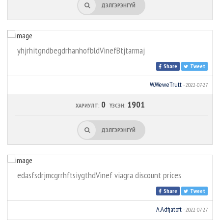
ДЭЛГЭРЭНГҮЙ
yhjrhitgndbegdrhanhofbldVinefBtjtarmaj
Share
Tweet
W.WeweTrutt
- 2022-07-27
0
1901
ХАРИУЛТ:
ҮЗСЭН:
ДЭЛГЭРЭНГҮЙ
edasfsdrjmcgrrhftsiygthdVinef viagra discount prices
Share
Tweet
A.Adfjatoft
- 2022-07-27