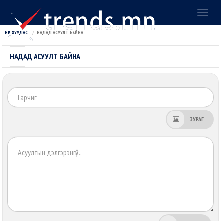
Toggl
naviga
НҮҮР ХУУДАС
НАДАД АСУУЛТ БАЙНА
НАДАД АСУУЛТ БАЙНА
Га
ЗУРАГ
Хэ
зү