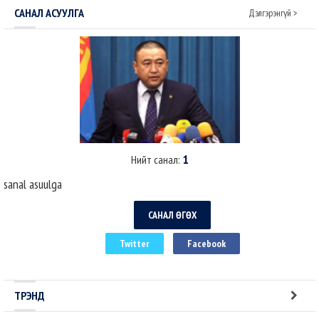
томилогдсон Ерөнхий с..
САНАЛ АСУУЛГА
Дэлгэрэнгүй >
1
Нийт санал:
sanal asuulga
САНАЛ ӨГӨХ
Twitter
Facebook
ТРЭНД