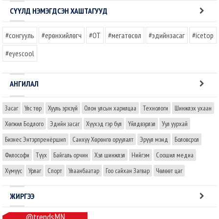
СҮҮЛД НЭМЭГДСЭН ХАШТАГУУД
#сонгууль
#ерөнхийлөгч
#OT
#мегатөсөл
#эдийнзасаг
#icetop
#eyescool
АНГИЛАЛ
Засаг
Улс төр
Хууль эрхзүй
Олон улсын харилцаа
Технологи
Шинжлэх ухаан
Хөгжил Бодлого
Эдийн засаг
Хүүхэд гэр бүл
Үйлдвэрлэл
Уул уурхай
Бизнес Энтэрпренёршип
Санхүү Хөрөнгө оруулалт
Эрүүл мэнд
Боловсрол
Философи
Түүх
Байгаль орчин
Хэл шинжлэл
Нийгэм
Соошил медиа
Хүмүүс
Урлаг
Спорт
Улаанбаатар
Гоо сайхан Загвар
Чөлөөт цаг
ЖИРГЭЭ
@trendsMN