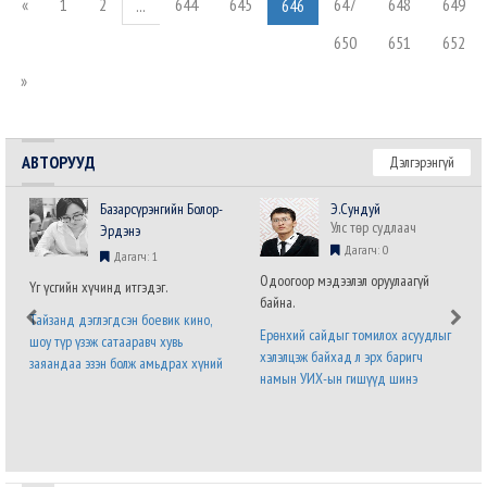
«
1
2
644
645
647
648
649
...
646
650
651
652
»
АВТОРУУД
Дэлгэрэнгүй
Базарсүрэнгийн Болор-
Э.Сундуй
Улс төр судлаач
Эрдэнэ
Дагагч: 0
Дагагч: 1
Одоогоор мэдээлэл оруулаагүй
Үг үсгийн хүчинд итгэдэг.
байна.
Тайзанд дэглэгдсэн боевик кино,
Ерөнхий сайдыг томилох асуудлыг
шоу түр үзэж сатааравч хувь
хэлэлцэж байхад л эрх баригч
заяандаа эзэн болж амьдрах хүний
намын УИХ-ын гишүүд шинэ
хүсэл хязгааргүй бөгөөд мөхөшгүй.
Засгийн газрын бүтэц,
Явж явж энэ хүслийг хүлээн
бүрэлдэхүүний талаарх саналаа нэр
зөвшөөрч налсан нам л дараагийн
бүхий гишүүний албан бланк дээр
сонгуульд ялна. Урд ургасан
илэрхийлээд байна. Энэ бол дөнгөж
эвэрнээс хойно у..