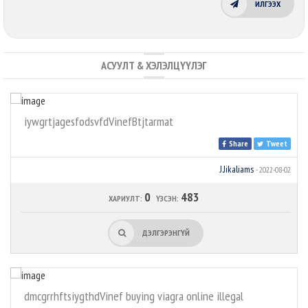
ИЛГЭЭХ
АСУУЛТ & ХЭЛЭЛЦҮҮЛЭГ
iywgrtjagesfodsvfdVinefBtjtarmat
Share
Tweet
J.Jikaliams
- 2022-08-02
0
483
ХАРИУЛТ:
ҮЗСЭН:
ДЭЛГЭРЭНГҮЙ
dmcgrrhftsiygthdVinef buying viagra online illegal