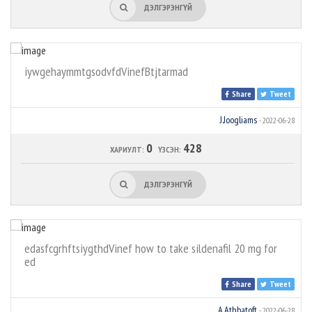
ДЭЛГЭРЭНГҮЙ
iywgehaymmtgsodvfdVinefBtjtarmad
Share
Tweet
J.Joogliams
- 2022-06-28
0
428
ХАРИУЛТ:
ҮЗСЭН:
ДЭЛГЭРЭНГҮЙ
edasfcgrhftsiygthdVinef how to take sildenafil 20 mg for
ed
Share
Tweet
A.Athbatoft
- 2022-06-28