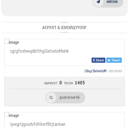
ИЛГЭЭХ
АСУУЛТ & ХЭЛЭЛЦҮҮЛЭГ
sgtgfsnhwqdbfthgSlelveloMohk
Share
Tweet
J.JbqzSlelveloM
- 2022-07-03
0
1405
ХАРИУЛТ:
ҮЗСЭН:
ДЭЛГЭРЭНГҮЙ
iywgrtjgsodvfdVinefBtjtarmae