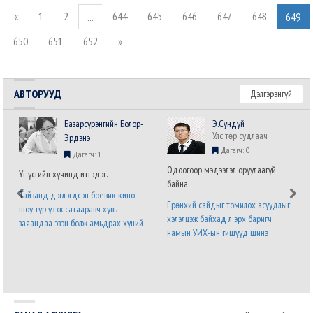
«
1
2
644
645
646
647
648
...
649
650
651
652
»
АВТОРУУД
Дэлгэрэнгүй
Базарсүрэнгийн Болор-
Э.Сундуй
Улс төр судлаач
Эрдэнэ
Дагагч: 0
Дагагч: 1
Одоогоор мэдээлэл оруулаагүй
Үг үсгийн хүчинд итгэдэг.
байна.
Тайзанд дэглэгдсэн боевик кино,
Ерөнхий сайдыг томилох асуудлыг
шоу түр үзэж сатааравч хувь
хэлэлцэж байхад л эрх баригч
заяандаа эзэн болж амьдрах хүний
намын УИХ-ын гишүүд шинэ
хүсэл хязгааргүй бөгөөд мөхөшгүй.
Засгийн газрын бүтэц,
Явж явж энэ хүслийг хүлээн
бүрэлдэхүүний талаарх саналаа нэр
зөвшөөрч налсан нам л дараагийн
бүхий гишүүний албан бланк дээр
сонгуульд ялна. Урд ургасан
илэрхийлээд байна. Энэ бол дөнгөж
эвэрнээс хойно у..
томилогдсон Ерөнхий с..