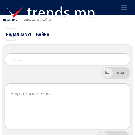
Toggl
naviga
НҮҮР ХУУДАС
НАДАД АСУУЛТ БАЙНА
НАДАД АСУУЛТ БАЙНА
Га
ЗУРАГ
Хэ
зү