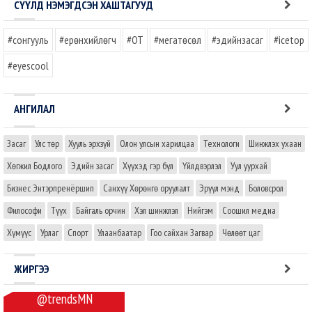
СҮҮЛД НЭМЭГДСЭН ХАШТАГУУД
#сонгууль
#ерөнхийлөгч
#OT
#мегатөсөл
#эдийнзасаг
#icetop
#eyescool
АНГИЛАЛ
Засаг
Улс төр
Хууль эрхзүй
Олон улсын харилцаа
Технологи
Шинжлэх ухаан
Хөгжил Бодлого
Эдийн засаг
Хүүхэд гэр бүл
Үйлдвэрлэл
Уул уурхай
Бизнес Энтэрпренёршип
Санхүү Хөрөнгө оруулалт
Эрүүл мэнд
Боловсрол
Философи
Түүх
Байгаль орчин
Хэл шинжлэл
Нийгэм
Соошил медиа
Хүмүүс
Урлаг
Спорт
Улаанбаатар
Гоо сайхан Загвар
Чөлөөт цаг
ЖИРГЭЭ
@trendsMN