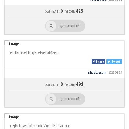
0
423
ХАРИУЛТ:
ҮЗСЭН:
ДЭЛГЭРЭНГҮЙ
egfknikefhfgSlelveloMzeg
Share
Tweet
E.Ecekassem
- 2022-06-25
0
491
ХАРИУЛТ:
ҮЗСЭН:
ДЭЛГЭРЭНГҮЙ
rejhrtgwslbtrnnddVinefBtjtarmas