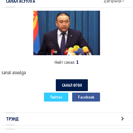
САНАЛ АСУУЛГА
Дэлгэрэнгүй >
1
Нийт санал:
sanal asuulga
САНАЛ ӨГӨХ
Twitter
Facebook
ТРЭНД