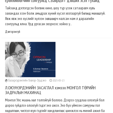
Ерөнхийлөгчийн сонгуульд С.Баярцогт дэвших эсэх тухайд
Тайзанд дэглэгдсэн боевик кино, шоу түр үзэж сатааравч хувь
заяандаа эзэн болж амьдрах хүний хүсэл хязгааргүй бөгөөд мөхөшгүй.
Явж явж энэ хүслийг хүлээн зөвшөөрч налсан нам л дараагийн
сонгуульд ялна. Урд ургасан эвэрнээс хойно у..
Дэлгэрэнгүй
Базарсүрэнгийн Болор-Эрдэнэ
2025-05-13
Л.ОЮУНЭРДЭНИЙН ЗАСАГЛАЛ хэмээх МОНГОЛ ТӨРИЙН
ЗАДРАЛЫН МАХИНАЦ
Монгол Улс маань хөл толгойгүй боллоо. Дээрээ суудлаа олохгүй бол
дороо гүйдлээ олохгүй гэдэг энэ ажээ. Энэ бүх үймээн самууны гол
хөдөлгөөн, чиглэл юув гэдгийг хөндлөнгөөс шинжлэх нь миний ажил ба