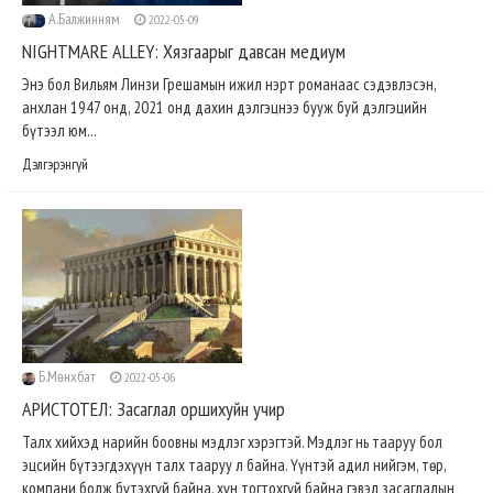
А.Балжинням
2022-05-09
NIGHTMARE ALLEY: Хязгаарыг давсан медиум
Энэ бол Вильям Линзи Грешамын ижил нэрт романаас сэдэвлэсэн,
анхлан 1947 онд, 2021 онд дахин дэлгэцнээ бууж буй дэлгэцийн
бүтээл юм...
Дэлгэрэнгүй
Б.Мөнхбат
2022-05-06
АРИСТОТЕЛ: Засаглал оршихуйн учир
Талх хийхэд нарийн боовны мэдлэг хэрэгтэй. Мэдлэг нь тааруу бол
эцсийн бүтээгдэхүүн талх тааруу л байна. Үүнтэй адил нийгэм, төр,
компани болж бүтэхгүй байна, хүн тогтохгүй байна гэвэл засаглалын