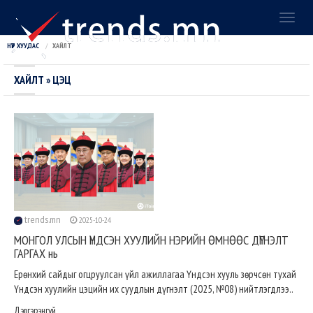
Toggl
naviga
НҮҮР ХУУДАС
ХАЙЛТ
ХАЙЛТ » ЦЭЦ
trends.mn
2025-10-24
МОНГОЛ УЛСЫН ҮНДСЭН ХУУЛИЙН НЭРИЙН ӨМНӨӨС ДҮГНЭЛТ
ГАРГАХ нь
Ерөнхий сайдыг огцруулсан үйл ажиллагаа Үндсэн хууль зөрчсөн тухай
Үндсэн хуулийн цэцийн их суудлын дүгнэлт (2025, №08) нийтлэгдлээ..
Дэлгэрэнгүй