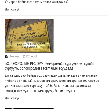
Хамтрал байна гэвэл юуны төлөө хамтрах вэ?..
Дэлгэрэнгүй
Г.Баянзул
2022-01-28
БОЛОВСРОЛЫН РЕФОРМ: Кембрижийн сургууль vs. хувийн
сургууль, боловсролын засаглалын асуудалд
Улсаа удирдаж байгаа эрх баригчдын хувьд иргэдээ амар амгалан
нийгэмд эв найртай зохицон амьдрах, ажил амьдралын зорилгодоо
үнэнч шударга, ёс суртахуунтай байх зан чанарыг эрхэмлэхэд
чиглэгдсэн үзүүлэлт, параметрүүдийг нэмэгдүүлэх..
Дэлгэрэнгүй