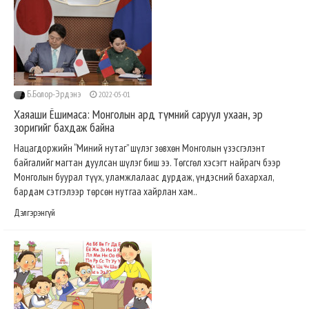
Б.Болор-Эрдэнэ
2022-05-01
Хаяаши Ёшимаса: Монголын ард түмний саруул ухаан, эр
зоригийг бахдаж байна
Нацагдоржийн “Миний нутаг” шүлэг зөвхөн Монголын үзэсгэлэнт
байгалийг магтан дуулсан шүлэг биш ээ. Төгсгөл хэсэгт найрагч бээр
Монголын буурал түүх, уламжлалаас дурдаж, үндэсний бахархал,
бардам сэтгэлээр төрсөн нутгаа хайрлан хам..
Дэлгэрэнгүй