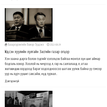
Базарсүрэнгийн Болор-Эрдэнэ
2022-08-29
Үндсэн хуулийн хулгайн Засгийн газар огцор
Хэн хаана дарга болов гэдгийг хэлэлцэж байгаа монгол хүн шиг аймар
бодгаль ховор. Хоолой нь чичрээд л, гар нь салгалаад л, атаа
жөтөөндөө хордоод бараг ходоодноосоо шатаж уугиж байна уу гэмээр
уур нь хүрч уушиг савсайж, нүд гурвал..
Дэлгэрэнгүй