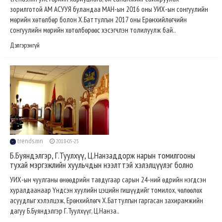
зорилготой АМ АСУУЯ буландаа МАН-ын 2016 оны УИХ-ын сонгуулийн
мөрийн хөтөлбөр болон Х.Баттулгын 2017 оны Ерөнхийлөгчийн
сонгуулийн мөрийн хөтөлбөрөөс хэсэгчлэн толилуулж бай..
Дэлгэрэнгүй
trends.mn
2018-05-25
Б.Буяндэлгэр, Г.Туулхүү, Ц.Нанзаддорж нарын томилгооны
тухай мэргэжлийн хуульчдын нээлттэй хэлэлцүүлэг болно
УИХ-ын чуулганы өнөөдрийн тавдугаар сарын 24-ний өдрийн нэгдсэн
хуралдаанаар Үндсэн хуулийн цэцийн гишүүдийг томилох, чөлөөлөх
асуудлыг хэлэлцэж, Ерөнхийлөгч Х.Баттулгын гаргасан захирамжийн
дагуу Б.Буяндэлгэр Г.Туулхүүг, Ц.Нанза..