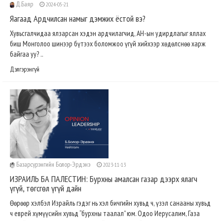
Д.Баяр
2024-05-21
Яагаад Ардчилсан намыг дэмжих ёстой вэ?
Хувьсгалчидаа ялзарсан хэдэн ардчилагчид, АН-ын удирдлагыг яллах
биш Монголоо шинээр бүтээх боломжоо үгүй хийхээр хөдөлснөө харж
байгаа уу? ..
Дэлгэрэнгүй
Базарсүрэнгийн Болор-Эрдэнэ
2023-11-13
ИЗРАИЛЬ БА ПАЛЕСТИН: Бурхны амалсан газар дээрх ялагч
үгүй, төгсгөл үгүй дайн
Өөрөөр хэлбэл Израйль гэдэг нь хэл бичгийн хувьд ч, үзэл санааны хувьд
ч еврей хүмүүсийн хувьд “бурхны таалал” юм. Одоо Иерусалим, Газа