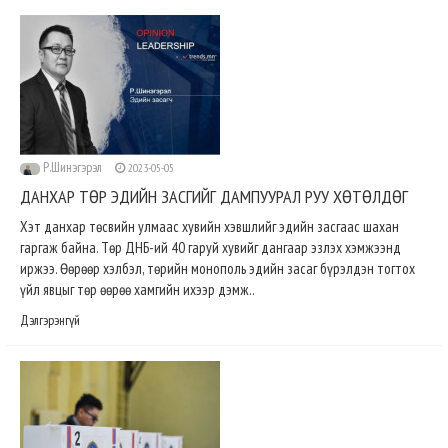
Р.Шинэгэрэл
2023-05-05
ДАНХАР ТӨР ЭДИЙН ЗАСГИЙГ ДАМПУУРАЛ РУУ ХӨТӨЛДӨГ
Хэт данхар төсвийн улмаас хувийн хэвшлийг эдийн засгаас шахан
гаргаж байна. Төр ДНБ-ий 40 гаруй хувийг дангаар эзлэх хэмжээнд
иржээ. Өөрөөр хэлбэл, төрийн монополь эдийн засаг бүрэлдэн тогтох
үйл явцыг төр өөрөө хамгийн ихээр дэмж..
Дэлгэрэнгүй