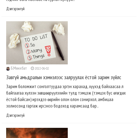
Дэлгэрэнгүй
Б.Мөнхбат
2022-06-02
Завгүй амьдралын хэмнэлээс залруулах ёстой зарим зүйлс
Зарим боломжит сонголтуудаа эргэн харахад, хүүхэд байхаасаа л
байгаагаа хүлээн зөвшөөрүүлэхийн тулд тэмцэж (тэмцэх бус өгөгдөх
ёстой байсан) ирэхдээ өөрийн олон олон сонирхол, амбицаа
золиосонд гаргаж ирсэнээ бодоход харамсаад бар..
Дэлгэрэнгүй