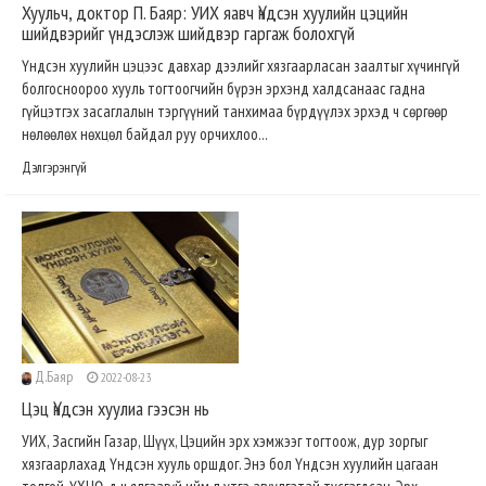
Хуульч, доктор П. Баяр: УИХ яавч Үндсэн хуулийн цэцийн
шийдвэрийг үндэслэж шийдвэр гаргаж болохгүй
Үндсэн хуулийн цэцээс давхар дээлийг хязгаарласан заалтыг хүчингүй
болгосноороо хууль тогтоогчийн бүрэн эрхэнд халдсанаас гадна
гүйцэтгэх засаглалын тэргүүний танхимаа бүрдүүлэх эрхэд ч сөргөөр
нөлөөлөх нөхцөл байдал руу орчихлоо...
Дэлгэрэнгүй
Д.Баяр
2022-08-23
Цэц Үндсэн хуулиа гээсэн нь
УИХ, Засгийн Газар, Шүүх, Цэцийн эрх хэмжээг тогтоож, дур зоргыг
хязгаарлахад Үндсэн хууль оршдог. Энэ бол Үндсэн хуулийн цагаан