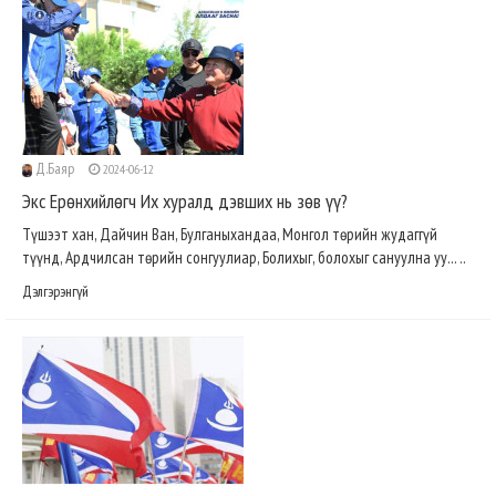
Д.Баяр
2024-06-12
Экс Ерөнхийлөгч Их хуралд дэвших нь зөв үү?
Түшээт хан, Дайчин Ван, Булганыхандаа, Монгол төрийн жудаггүй
түүнд, Ардчилсан төрийн сонгуулиар, Болихыг, болохыг сануулна уу... ..
Дэлгэрэнгүй