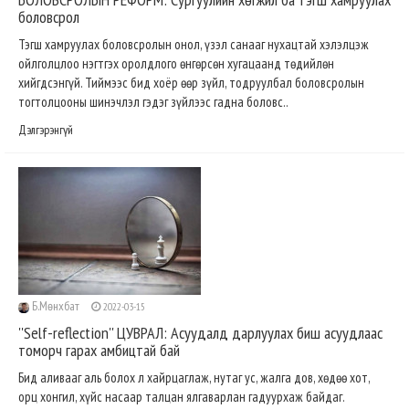
боловсрол
Тэгш хамруулах боловсролын онол, үзэл санааг нухацтай хэлэлцэж
ойлголцлоо нэгтгэх оролдлого өнгөрсөн хугацаанд төдийлөн
хийгдсэнгүй. Тиймээс бид хоёр өөр зүйл, тодруулбал боловсролын
тогтолцооны шинэчлэл гэдэг зүйлээс гадна боловс..
Дэлгэрэнгүй
Б.Мөнхбат
2022-03-15
''Self-reflection'' ЦУВРАЛ: Асуудалд дарлуулах биш асуудлаас
томорч гарах амбицтай бай
Бид аливааг аль болох л хайрцаглаж, нутаг ус, жалга дов, хөдөө хот,
орц хонгил, хүйс насаар талцан ялгаварлан гадуурхаж байдаг.