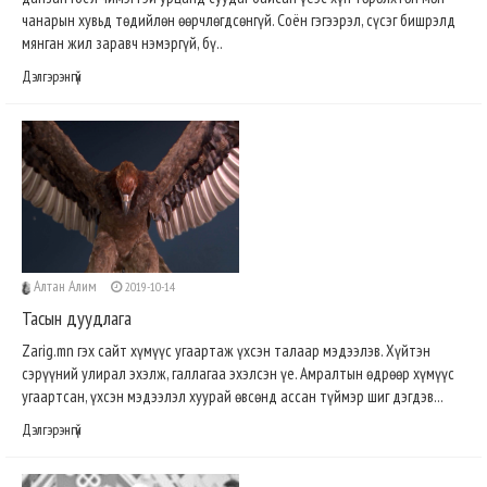
чанарын хувьд төдийлөн өөрчлөгдсөнгүй. Соён гэгээрэл, сүсэг бишрэлд
мянган жил заравч нэмэргүй, бү..
Дэлгэрэнгүй
Алтан Алим
2019-10-14
Тасын дуудлага
Zarig.mn гэх сайт хүмүүс угаартаж үхсэн талаар мэдээлэв. Хүйтэн
сэрүүний улирал эхэлж, галлагаа эхэлсэн үе. Амралтын өдрөөр хүмүүс
угаартсан, үхсэн мэдээлэл хуурай өвсөнд ассан түймэр шиг дэгдэв...
Дэлгэрэнгүй