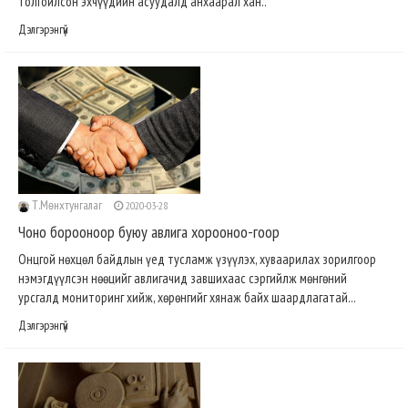
толгойлсон эхчүүдийн асуудалд анхаарал хан..
Дэлгэрэнгүй
Т.Мөнхтунгалаг
2020-03-28
Чоно борооноор буюу авлига хорооноо-гоор
Онцгой нөхцөл байдлын үед тусламж үзүүлэх, хуваарилах зорилгоор
нэмэгдүүлсэн нөөцийг авлигачид завшихаас сэргийлж мөнгөний
урсгалд мониторинг хийж, хөрөнгийг хянаж байх шаардлагатай...
Дэлгэрэнгүй