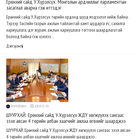
Ерөнхий сайд У.Хүрэлсүх: Монголын ардчиллыг парламентын
засаглал аварна гэж итгэдэг
Ерөнхий сайд У.Хүрэлсүх төрийн ордонд шууд мэдээлэл хийж байна.
Тэрээр Засгийн газрын ажлын тайлантай хамт шударга ёс, сахилга
хариуцлага, дэг журам, ажлын хариуцлага тогтоох шаардлагатай
болоод байна гэж хэллээ. ..
Дэлгэрэнгүй
trendsmn
2018-11-19
ШУУРХАЙ: Ерөнхий сайд У.Хүрэлсүх ЖДҮ хөгжүүлэх сангаас
зээл авсан 4 төрийн албан хаагчийг ажлаа өгөхийг шаарджээ
ШУУРХАЙ: Ерөнхий сайд У.Хүрэлсүх ЖДҮ хөгжүүлэх сангаас зээл авсан
4 төрийн албан хаагчийг ажлаа өгөхийг шаарджээ..