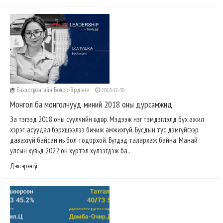
Базарсүрэнгийн Болор-Эрдэнэ
2018-12-30
Монгол ба монголчууд миний 2018 оны дурсамжид
За тэгээд 2018 оны сүүлчийн өдөр. Мэдээж нэг тэмдэглэлд бүх ажил
хэрэг, асуудал бэрхшээлээ бичиж амжихгүй. Бусдын тус дэмгүйгээр
давахгүй байсан нь бол тодорхой. Бүгдэд талархаж байна. Манай
улсын хувьд 2022 он хүртэл хүлээгдэж ба..
Дэлгэрэнгүй