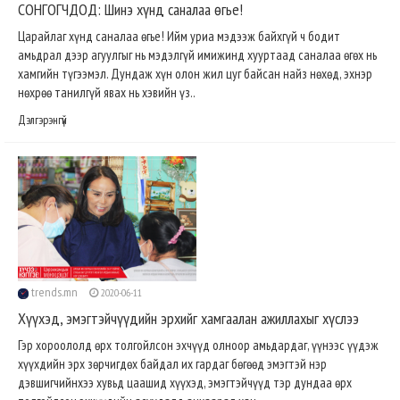
СОНГОГЧДОД: Шинэ хүнд саналаа өгье!
Царайлаг хүнд саналаа өгье! Ийм уриа мэдээж байхгүй ч бодит
амьдрал дээр агуулгыг нь мэдэлгүй имижинд хууртаад саналаа өгөх нь
хамгийн түгээмэл. Дундаж хүн олон жил цуг байсан найз нѳхѳд, эхнэр
нѳхрѳѳ танилгүй явах нь хэвийн үз..
Дэлгэрэнгүй
trends.mn
2020-06-11
Хүүхэд, эмэгтэйчүүдийн эрхийг хамгаалан ажиллахыг хүслээ
Гэр хороололд өрх толгойлсон эхчүүд олноор амьдардаг, үүнээс үүдэж
хүүхдийн эрх зөрчигдөх байдал их гардаг бөгөөд эмэгтэй нэр
дэвшигчийнхээ хувьд цаашид хүүхэд, эмэгтэйчүүд тэр дундаа өрх