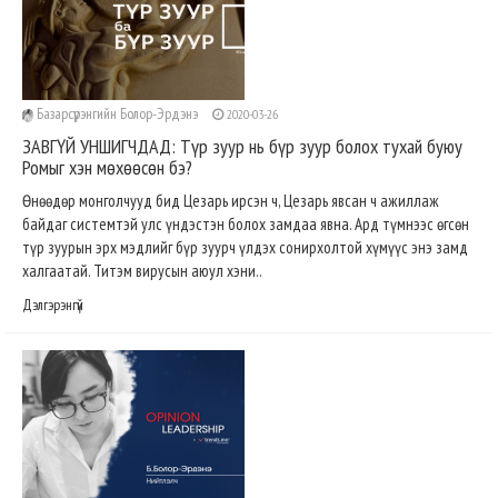
Базарсүрэнгийн Болор-Эрдэнэ
2020-03-26
ЗАВГҮЙ УНШИГЧДАД: Түр зуур нь бүр зуур болох тухай буюу
Ромыг хэн мөхөөсөн бэ?
Өнөөдөр монголчууд бид Цезарь ирсэн ч, Цезарь явсан ч ажиллаж
байдаг системтэй улс үндэстэн болох замдаа явна. Ард түмнээс өгсөн
түр зуурын эрх мэдлийг бүр зуурч үлдэх сонирхолтой хүмүүс энэ замд
халгаатай. Титэм вирусын аюул хэни..
Дэлгэрэнгүй