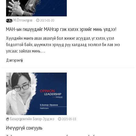
М.Отгонпүрэв
2023-01-20
МАН-ын гишүүдийг МАНгар гэж хэлэх эрхийг минь үлдээ!
Хүүхдийн мөнгө авах авахгүй бол жижиг асуудал, үг хэлэх, үзэл
бодолтой байх, шүүмжлэх эрхүүд рүү халдаад эхэлвэл би лав энэ
улсаас зайлах минь... ..
Дэлгэрэнгүй
Базарсүрэнгийн Болор-Эрдэнэ
2021-05-18
Ичгүүргүй сонгууль