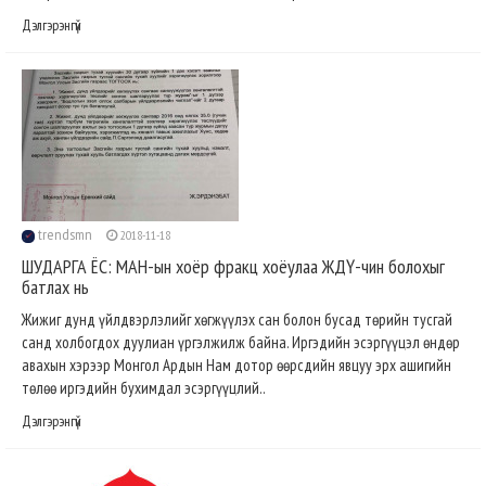
Дэлгэрэнгүй
trendsmn
2018-11-18
ШУДАРГА ЁС: МАН-ын хоёр фракц хоёулаа ЖДҮ-чин болохыг
батлах нь
Жижиг дунд үйлдвэрлэлийг хөгжүүлэх сан болон бусад төрийн тусгай
санд холбогдох дуулиан үргэлжилж байна. Иргэдийн эсэргүүцэл өндөр
авахын хэрээр Монгол Ардын Нам дотор өөрсдийн явцуу эрх ашигийн
төлөө иргэдийн бухимдал эсэргүүцлий..
Дэлгэрэнгүй