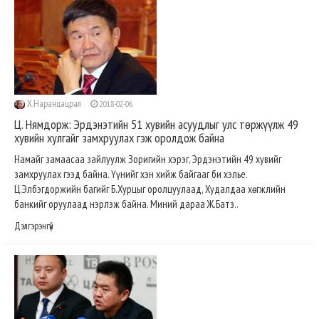
Х.Наранцацрал
2018-02-06
Ц. Нямдорж: Эрдэнэтийн 51 хувийн асуудлыг улс төржүүлж 49
хувийн хулгайг замхруулах гэж оролдож байна
Намайг замаасаа зайлуулж Зоригийн хэрэг, Эрдэнэтийн 49 хувийг
замхруулах гээд байна. Үүнийг хэн хийж байгааг би хэлье.
Ц.Элбэгдоржийн багийг Б.Хурцыг оролцуулаад, Худалдаа хөгжлийн
банкийг оруулаад нэрлэж байна. Миний дараа Ж.Батз..
Дэлгэрэнгүй