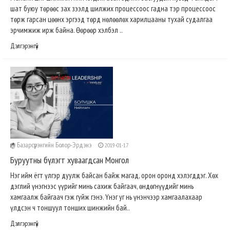
шат буюу төрөөс зах зээлд шилжих процессоос гадна тэр процессоос
төрж гарсан цөөнх эргээд төрд нөлөөлөх харилцааны тухай судалгаа
эрчимжиж ирж байна. Өөрөөр хэлбэл ..
Дэлгэрэнгүй
Базарсүрэнгийн Болор-Эрдэнэ
2019-01-17
Буруутны бүлэгт хуваагдсан Монгол
Нэг ийм ёгт үлгэр дуулж байсан байж магад, орон оронд хэлэгддэг. Хөх
дэглий үнэгнээс үүрийг минь сахиж байгаач, өндөгнүүдийг минь
хамгаалж байгаач гэж гуйж гэнэ. Үнэг уг нь үнэнчээр хамгаалахаар
үлдсэн ч тоншуул тонших шинжийн бай..
Дэлгэрэнгүй