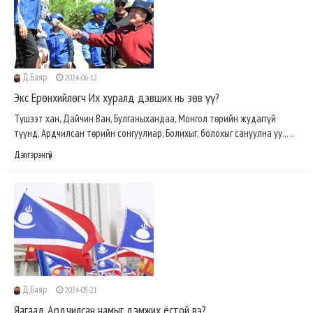
Д.Баяр
2024-06-12
Экс Ерөнхийлөгч Их хуралд дэвших нь зөв үү?
Түшээт хан, Дайчин Ван, Булганыхандаа, Монгол төрийн жудаггүй
түүнд, Ардчилсан төрийн сонгуулиар, Болихыг, болохыг сануулна уу... ..
Дэлгэрэнгүй
Д.Баяр
2024-05-21
Яагаад Ардчилсан намыг дэмжих ёстой вэ?