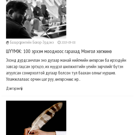
Базарсүрэнгийн Болор-Эрдэнэ
2019-09-08
ШҮҮМЖ: 100 эрхэм моодноос гарахад Монгол хөгжинө
Эхэнд дурдсанчлан энэ дугаар манай нийгмийн өнгөрсөн ба ирээдүйн
завсар гацсан эргэцээ, их нүүдэл шилжилтийн үеийн зөрчлийг бүтэн
агуулсан сонирхолтой дугаар болсон тул баахан олныг нуршив.
Уламжлалаас орчин цаг руу, өнгөрснөөс ир..
Дэлгэрэнгүй