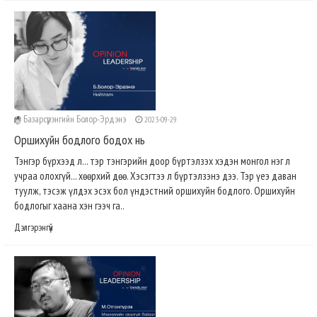
Базарсүрэнгийн Болор-Эрдэнэ
2023-09-29
Оршихуйн бодлого бодох нь
Тэнгэр бүрхээд л... тэр тэнгэрийн доор бүртэлзэх хэдэн монгол нэг л
учраа олохгүй... хөөрхий дөө. Хэсэгтээ л бүртэлзэнэ дээ. Тэр үеэ даван
туулж, тэсэж үлдэх эсэх бол үндэстний оршихуйн бодлого. Оршихуйн
бодлогыг хаана хэн гээч га..
Дэлгэрэнгүй