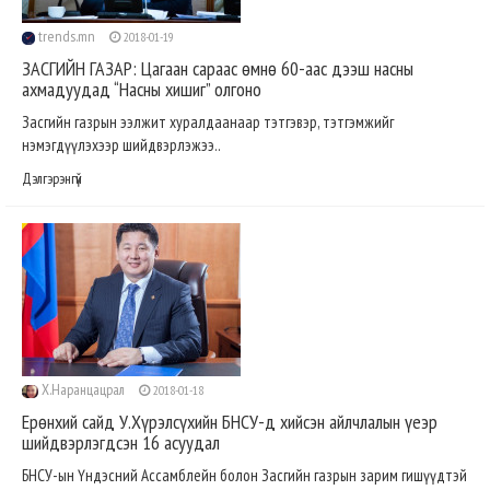
trends.mn
2018-01-19
ЗАСГИЙН ГАЗАР: Цагаан сараас өмнө 60-аас дээш насны
ахмадуудад “Насны хишиг” олгоно
Засгийн газрын ээлжит хуралдаанаар тэтгэвэр, тэтгэмжийг
нэмэгдүүлэхээр шийдвэрлэжээ..
Дэлгэрэнгүй
Х.Наранцацрал
2018-01-18
Ерөнхий сайд У.Хүрэлсүхийн БНСУ-д хийсэн айлчлалын үеэр
шийдвэрлэгдсэн 16 асуудал
БНСУ-ын Үндэсний Ассамблейн болон Засгийн газрын зарим гишүүдтэй