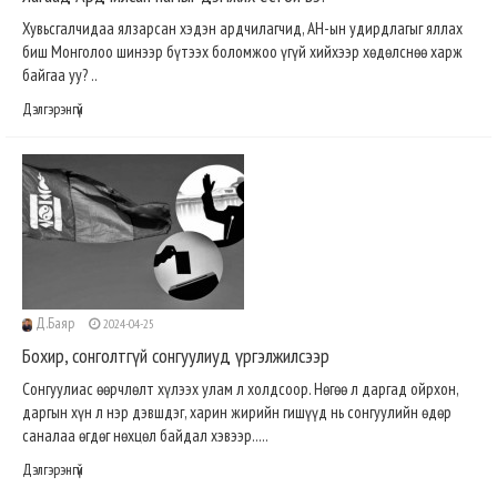
Хувьсгалчидаа ялзарсан хэдэн ардчилагчид, АН-ын удирдлагыг яллах
биш Монголоо шинээр бүтээх боломжоо үгүй хийхээр хөдөлснөө харж
байгаа уу? ..
Дэлгэрэнгүй
Д.Баяр
2024-04-25
Бохир, сонголтгүй сонгуулиуд үргэлжилсээр
Сонгуулиас өөрчлөлт хүлээх улам л холдсоор. Нөгөө л даргад ойрхон,
даргын хүн л нэр дэвшдэг, харин жирийн гишүүд нь сонгуулийн өдөр
саналаа өгдөг нөхцөл байдал хэвээр.....
Дэлгэрэнгүй