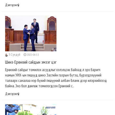
Дэлгэрэнгүй
Э.Сундуй
2025-06-13
Шинэ Ерөнхий сайдын эмзэг цэг
Ерөнхий сайдыг томилох асуудлыг хэлэлцэж байхад л эрх баригч
намын УИХ-ын гишүүд шинэ Засгийн газрын бүтэц, бүрэлдэхүүний
талаарх саналаа нэр бүхий гишүүний албан бланк дээр илэрхийлээд
байна. Энэ бол дөнгөж томилогдсон Ерөнхий с..
Дэлгэрэнгүй