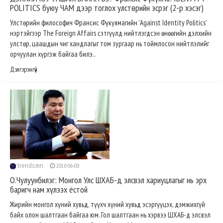
POLITICS буюу ЧАМ дээр тоглох улстөрийн эсрэг (2-р хэсэг)
Улстөрийн философич Франсис Фүкүямагийн 'Against Identity Politics'
нэртэйгээр The Foreign Affairs сэтгүүлд нийтлэгдсэн өнөөгийн дэлхийн
улстөр, цаашдын чиг хандлагыг том зургаар нь тоймлосон нийтлэлийг
орчуулан хүргэж байгаа билэ..
Дэлгэрэнгүй
trends.mn
2018-06-08
О.Чулуунбилэг: Монгол Улс ШХАБ-д элсвэл хариуцлагыг нь эрх
баригч нам хүлээх ёстой
Жирийн монгол хүний хувьд, түүхч хүний хувьд эсэргүүцэх, дэмжихгүй
байх олон шалтгаан байгаа юм. Гол шалтгаан нь хэрвээ ШХАБ-д элсвэл