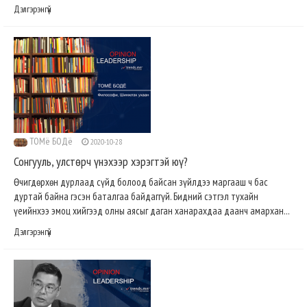
Дэлгэрэнгүй
ТОМё БОДё
2020-10-28
Сонгууль, улстөрч үнэхээр хэрэгтэй юү?
Өчигдөрхөн дурлаад сүйд болоод байсан зүйлдээ маргааш ч бас
дуртай байна гэсэн баталгаа байдаггүй. Бидний сэтгэл тухайн
үеийнхээ эмоц хийгээд олны аясыг даган ханарахдаа даанч амархан...
Дэлгэрэнгүй