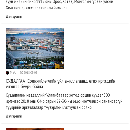
зуун жилийн өмнө 1915 оны Орос, Хятад, Монголын гурван улсын
Хиагтын гэрээгээр автономи болсон г..
Дэлгэрэнгүй
MEC
2018-05-08
СУДАЛГАА: Ерөнхийлөгчийн үйл ажиллагаанд өгөх иргэдийн
үнэлгээ буурч байна
Судалгааны мэдээллийг Улаанбаатар хотод оршин суудаг 800
иргэнээс 2018 оны 04-р сарын 29-30-ны өдөр квотчилсон санамсаргүй
түүврийн аргачлалаар түүвэрлэж цуглуулсан болно...
Дэлгэрэнгүй