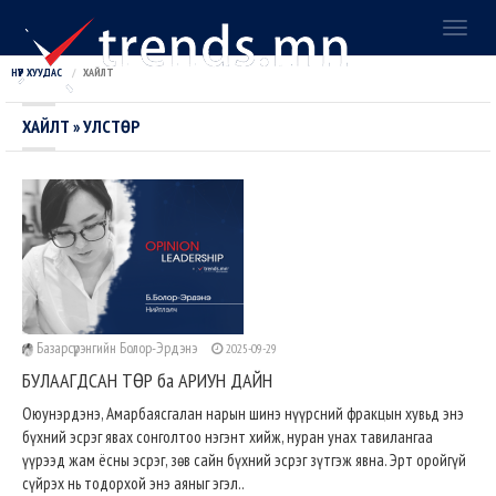
Toggl
naviga
НҮҮР ХУУДАС
ХАЙЛТ
ХАЙЛТ » УЛСТӨР
Базарсүрэнгийн Болор-Эрдэнэ
2025-09-29
БУЛААГДСАН ТӨР ба АРИУН ДАЙН
Оюунэрдэнэ, Амарбаясгалан нарын шинэ нүүрсний фракцын хувьд энэ
бүхний эсрэг явах сонголтоо нэгэнт хийж, нуран унах тавилангаа
үүрээд жам ёсны эсрэг, зөв сайн бүхний эсрэг зүтгэж явна. Эрт оройгүй
сүйрэх нь тодорхой энэ аяныг эгэл..