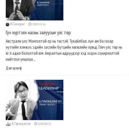
В.Ганзориг
2020-10-16
Гуч хүртэлх насны залуусын улс төр
Австрали улс Монголтой ер нь төстэй. Тухайлбал, хүн ам ба газар
нутгийн хэмжээ, эдийн засгийн бүтцийн хөгжлийн хувьд. Гэвч улс төр нь
яг л адил бололтой юм. Амралтын өдрүүдээр хэд хэдэн сонирхолтой
нийтлэл уншлаа...
Дэлгэрэнгүй
Б.Түмэнцэнгэл
2020-06-21