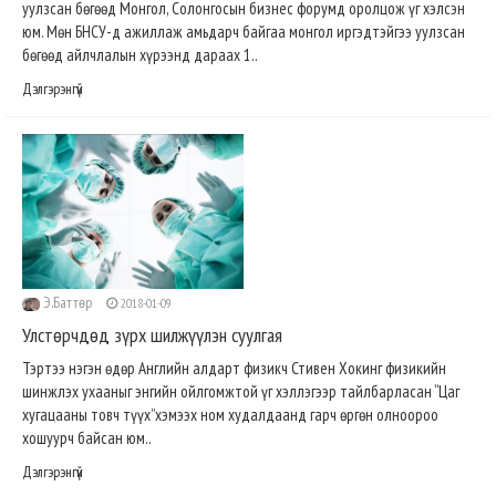
уулзсан бөгөөд Монгол, Солонгосын бизнес форумд оролцож үг хэлсэн
юм. Мөн БНСУ-д ажиллаж амьдарч байгаа монгол иргэдтэйгээ уулзсан
бөгөөд айлчлалын хүрээнд дараах 1..
Дэлгэрэнгүй
Э.Баттөр
2018-01-09
Улстөрчдөд зүрх шилжүүлэн суулгая
Тэртээ нэгэн өдөр Английн алдарт физикч Стивен Хокинг физикийн
шинжлэх ухааныг энгийн ойлгомжтой үг хэллэгээр тайлбарласан “Цаг
хугацааны товч түүх”хэмээх ном худалдаанд гарч өргөн олноороо
хошуурч байсан юм..
Дэлгэрэнгүй