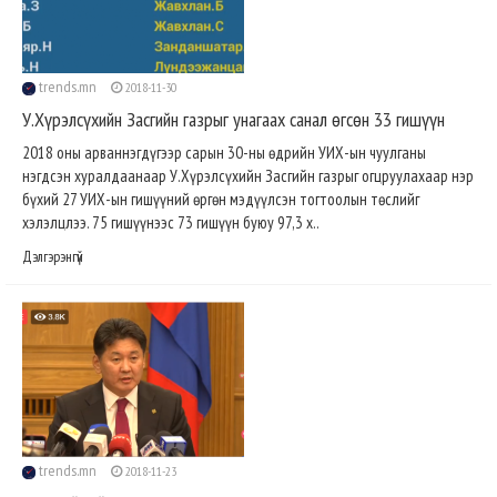
trends.mn
2018-11-30
У.Хүрэлсүхийн Засгийн газрыг унагаах санал өгсөн 33 гишүүн
2018 оны арваннэгдүгээр сарын 30-ны өдрийн УИХ-ын чуулганы
нэгдсэн хуралдаанаар У.Хүрэлсүхийн Засгийн газрыг огцруулахаар нэр
бүхий 27 УИХ-ын гишүүний өргөн мэдүүлсэн тогтоолын төслийг
хэлэлцлээ. 75 гишүүнээс 73 гишүүн буюу 97,3 х..
Дэлгэрэнгүй
trends.mn
2018-11-23