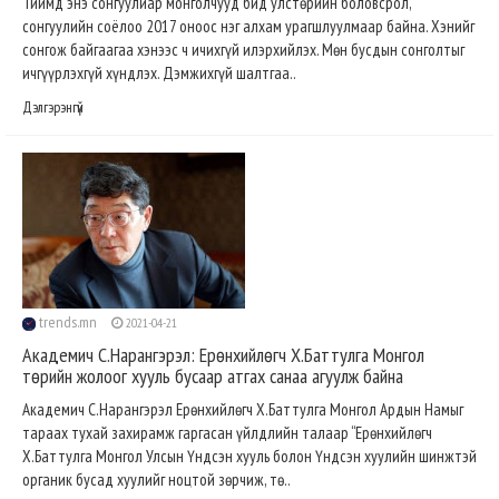
Тиймд энэ сонгуулиар монголчууд бид улстөрийн боловсрол,
сонгуулийн соёлоо 2017 оноос нэг алхам урагшлуулмаар байна. Хэнийг
сонгож байгаагаа хэнээс ч ичихгүй илэрхийлэх. Мөн бусдын сонголтыг
ичгүүрлэхгүй хүндлэх. Дэмжихгүй шалтгаа..
Дэлгэрэнгүй
trends.mn
2021-04-21
Академич С.Нарангэрэл: Ерөнхийлөгч Х.Баттулга Монгол
төрийн жолоог хууль бусаар атгах санаа агуулж байна
Академич С.Нарангэрэл Ерөнхийлөгч Х.Баттулга Монгол Ардын Намыг
тараах тухай захирамж гаргасан үйлдлийн талаар “Ерөнхийлөгч
Х.Баттулга Монгол Улсын Үндсэн хууль болон Үндсэн хуулийн шинжтэй
органик бусад хуулийг ноцтой зөрчиж, тө..