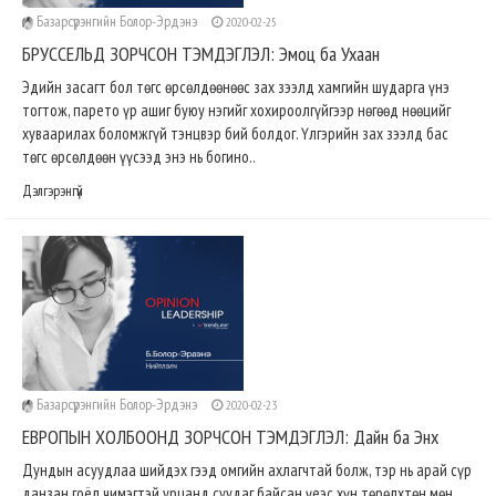
Базарсүрэнгийн Болор-Эрдэнэ
2020-02-25
БРУССЕЛЬД ЗОРЧСОН ТЭМДЭГЛЭЛ: Эмоц ба Ухаан
Эдийн засагт бол төгс өрсөлдөөнөөс зах зээлд хамгийн шударга үнэ
тогтож, парето үр ашиг буюу нэгийг хохироолгүйгээр нөгөөд нөөцийг
хуваарилах боломжгүй тэнцвэр бий болдог. Үлгэрийн зах зээлд бас
төгс өрсөлдөөн үүсээд энэ нь богино..
Дэлгэрэнгүй
Базарсүрэнгийн Болор-Эрдэнэ
2020-02-23
ЕВРОПЫН ХОЛБООНД ЗОРЧСОН ТЭМДЭГЛЭЛ: Дайн ба Энх
Дундын асуудлаа шийдэх гээд омгийн ахлагчтай болж, тэр нь арай сүр
данзан гоёл чимэгтэй урцанд суудаг байсан үеэс хүн төрөлхтөн мөн