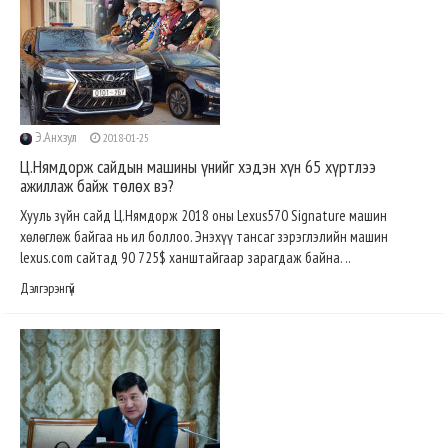
Э.Анхзул
2018-01-25
Ц.Нямдорж сайдын машины үнийг хэдэн хүн 65 хүртлээ
ажиллаж байж төлөх вэ?
Хууль зүйн сайд Ц.Нямдорж 2018 оны Lexus570 Signature машин
хөлөглөж байгаа нь ил боллоо. Энэхүү тансаг зэрэглэлийн машин
lexus.com сайтад 90 725$ ханштайгаар зарагдаж байна. ..
Дэлгэрэнгүй