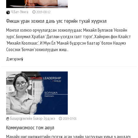
Ч.Бат-Уянга
2019-08-12
Фикшн уран зохиол дахь улс төрийн тухай хүүрнэл
Монгол хэлнээ орчуулагдсан зохиолуудаас Михайл Булгаков 'Нохойн
зүрх', Бохумил Храбал 'Дөтлөн үзэгдэх галт тэрэг', Хайнрин.фон Клайст
'Михайл Коолхаас', И Мүн Ёл 'Манай бүдэрсэн баатар' болон Нацүмэ
Соосэки 'Боччан'зохиолуудын жиш..
Дэлгэрэнгүй
Базарсүрэнгийн Болор-Эрдэнэ
2019-07-01
Коммунизмоос том аюул
Манайх шиг шилжилтийн гэгдэж асан эдийн засгуудын хувьд ч анхдагч