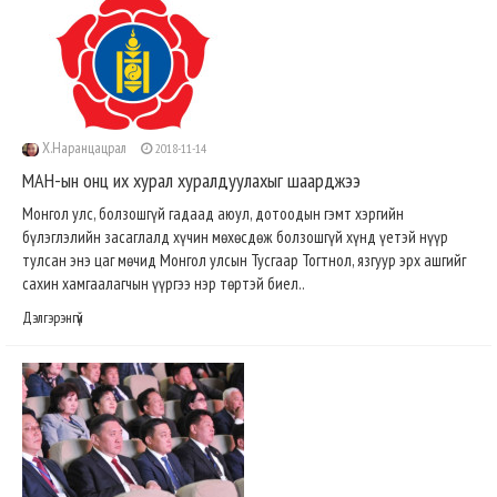
Х.Наранцацрал
2018-11-14
МАН-ын онц их хурал хуралдуулахыг шаарджээ
Монгол улс, болзошгүй гадаад аюул, дотоодын гэмт хэргийн
бүлэглэлийн засаглалд хүчин мөхөсдөж болзошгүй хүнд үетэй нүүр
тулсан энэ цаг мөчид Монгол улсын Тусгаар Тогтнол, язгуур эрх ашгийг
сахин хамгаалагчын үүргээ нэр төртэй биел..
Дэлгэрэнгүй