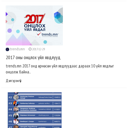
trends.mn
2017-12-29
2017 оны онцлох үйл явдлууд
trends.mn 2017 онд өрнөсөн үйл явдлуудаас дараах 10 үйл явдлыг
онцолж байна..
Дэлгэрэнгүй