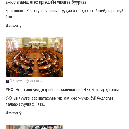
ажиллагаанд өгөх иргэдийн үнэлгээ буурчээ
Ерөнхийлөгч Х.Баттулга утааны асуудал дээр дорвитой шийд гаргахгүй
бол..
Дэлгэрэнгүй
Э.Анхзул
2018-01-26
УИХ: Нефтийн үйлдвэрийн нарийвчилсан ТЭЗҮ 3-р сард гарна
УИХ-ын чуулганаар шатахууны үнэ, авч хэрэгжүүлж буй бодлогын
талаар асуулга хийлээ...
Дэлгэрэнгүй