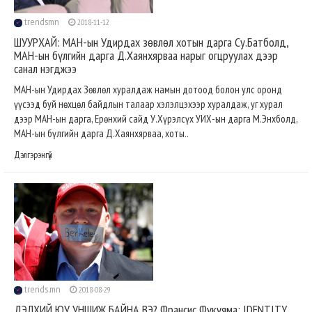
trendsmn
2018-11-12
ШУУРХАЙ: МАН-ын Удирдах зөвлөл хотын дарга Су.Батболд,
МАН-ын бүлгийн дарга Д.Хаянхярваа нарыг огцруулах дээр
санал нэгджээ
МАН-ын Удирдах Зөвлөл хуралдаж намын дотоод болон улс оронд
үүсээд буй нөхцөл байдлын талаар хэлэлцэхээр хуралдаж, уг хурал
дээр МАН-ын дарга, Ерөнхий сайд У.Хүрэлсүх УИХ-ын дарга М.Энхболд,
МАН-ын бүлгийн дарга Д.Хаянхярваа, хоты..
Дэлгэрэнгүй
trends.mn
2018-08-29
ДЭЛХИЙ ЮУ УНШИЖ БАЙНА ВЭ? Франсис Фүкүяма: IDENTITY