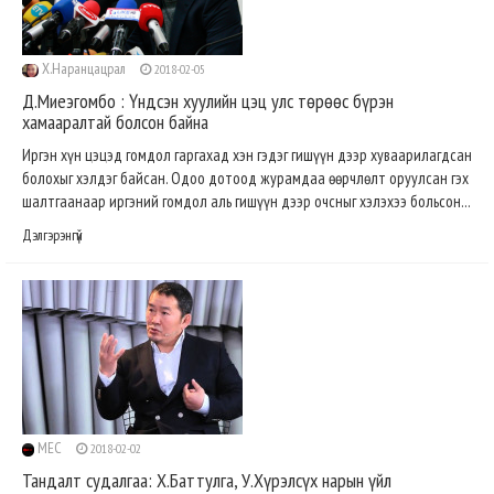
Х.Наранцацрал
2018-02-05
Д.Миеэгомбо : Үндсэн хуулийн цэц улс төрөөс бүрэн
хамааралтай болсон байна
Иргэн хүн цэцэд гомдол гаргахад хэн гэдэг гишүүн дээр хуваарилагдсан
болохыг хэлдэг байсан. Одоо дотоод журамдаа өөрчлөлт оруулсан гэх
шалтгаанаар иргэний гомдол аль гишүүн дээр очсныг хэлэхээ больсон...
Дэлгэрэнгүй
MEC
2018-02-02
Тандалт судалгаа: Х.Баттулга, У.Хүрэлсүх нарын үйл